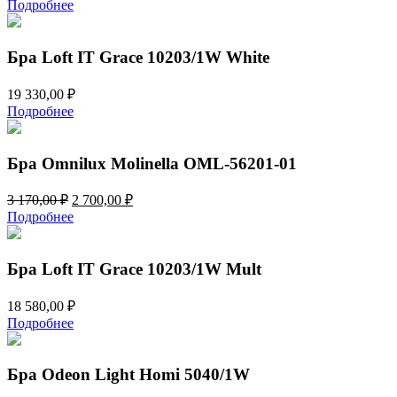
Подробнее
Бра Loft IT Grace 10203/1W White
19 330,00
₽
Подробнее
Бра Omnilux Molinella OML-56201-01
Первоначальная
Текущая
3 170,00
₽
2 700,00
₽
цена
цена:
Подробнее
составляла
2
3
700,00 ₽.
170,00 ₽.
Бра Loft IT Grace 10203/1W Mult
18 580,00
₽
Подробнее
Бра Odeon Light Homi 5040/1W