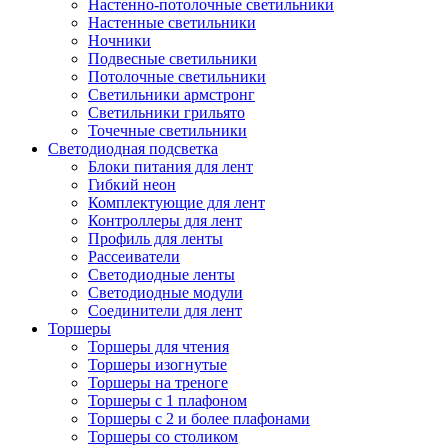
Настенно-потолочные светильники
Настенные светильники
Ночники
Подвесные светильники
Потолочные светильники
Светильники армстронг
Светильники грильято
Точечные светильники
Светодиодная подсветка
Блоки питания для лент
Гибкий неон
Комплектующие для лент
Контроллеры для лент
Профиль для ленты
Рассеиватели
Светодиодные ленты
Светодиодные модули
Соединители для лент
Торшеры
Торшеры для чтения
Торшеры изогнутые
Торшеры на треноге
Торшеры с 1 плафоном
Торшеры с 2 и более плафонами
Торшеры со столиком