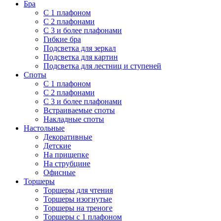
Бра
С 1 плафоном
С 2 плафонами
С 3 и более плафонами
Гибкие бра
Подсветка для зеркал
Подсветка для картин
Подсветка для лестниц и ступеней
Споты
С 1 плафоном
С 2 плафонами
С 3 и более плафонами
Встраиваемые споты
Накладные споты
Настольные
Декоративные
Детские
На прищепке
На струбцине
Офисные
Торшеры
Торшеры для чтения
Торшеры изогнутые
Торшеры на треноге
Торшеры с 1 плафоном