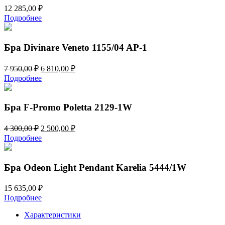
12 285,00
₽
Подробнее
Бра Divinare Veneto 1155/04 AP-1
Первоначальная
Текущая
7 950,00
₽
6 810,00
₽
цена
цена:
Подробнее
составляла
6
7
810,00 ₽.
950,00 ₽.
Бра F-Promo Poletta 2129-1W
Первоначальная
Текущая
4 300,00
₽
2 500,00
₽
цена
цена:
Подробнее
составляла
2
4
500,00 ₽.
300,00 ₽.
Бра Odeon Light Pendant Karelia 5444/1W
15 635,00
₽
Подробнее
Характеристики