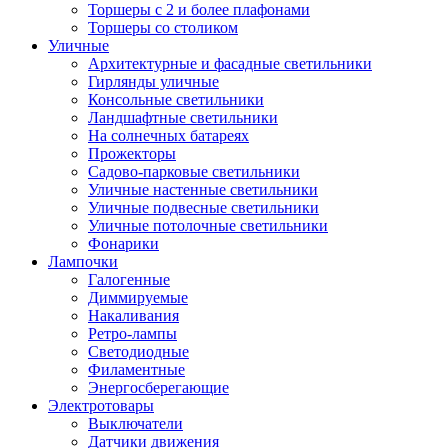
Торшеры с 2 и более плафонами
Торшеры со столиком
Уличные
Архитектурные и фасадные светильники
Гирлянды уличные
Консольные светильники
Ландшафтные светильники
На солнечных батареях
Прожекторы
Садово-парковые светильники
Уличные настенные светильники
Уличные подвесные светильники
Уличные потолочные светильники
Фонарики
Лампочки
Галогенные
Диммируемые
Накаливания
Ретро-лампы
Светодиодные
Филаментные
Энергосберегающие
Электротовары
Выключатели
Датчики движения