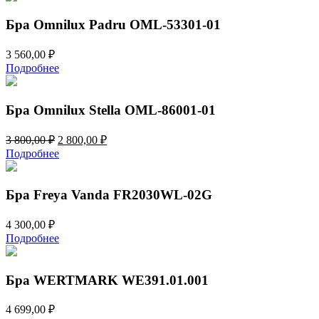
Бра Omnilux Padru OML-53301-01
3 560,00
₽
Подробнее
Бра Omnilux Stella OML-86001-01
Первоначальная
Текущая
3 800,00
₽
2 800,00
₽
цена
цена:
Подробнее
составляла
2
3
800,00 ₽.
800,00 ₽.
Бра Freya Vanda FR2030WL-02G
4 300,00
₽
Подробнее
Бра WERTMARK WE391.01.001
4 699,00
₽