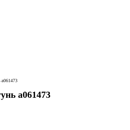
ь a061473
тунь a061473