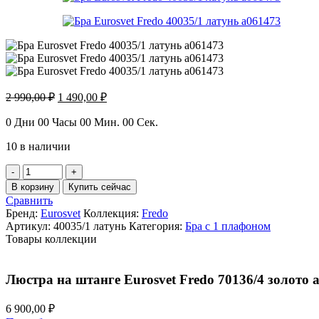
Первоначальная
Текущая
2 990,00
₽
1 490,00
₽
цена
цена:
составляла
1
0
Дни
00
Часы
00
Мин.
00
Сек.
2
490,00 ₽.
10 в наличии
990,00 ₽.
Количество
товара
В корзину
Купить сейчас
Бра
Сравнить
Eurosvet
Бренд:
Eurosvet
Коллекция:
Fredo
Fredo
Артикул:
40035/1 латунь
Категория:
Бра с 1 плафоном
40035/1
Товары коллекции
латунь
a061473
Люстра на штанге Eurosvet Fredo 70136/4 золото 
6 900,00
₽