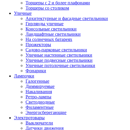
Торшеры с 2 и более плафонами
Торшеры со столиком
Уличные
Архитектурные и фасадные светильники
Гирлянды уличные
Консольные светильники
Ландшафтные светильники
На солнечных батареях
Прожекторы
Садово-парковые светильники
Уличные настенные светильники
Уличные подвесные светильники
Уличные потолочные светильники
Фонарики
Лампочки
Галогенные
Диммируемые
Накаливания
Ретро-лампы
Светодиодные
Филаментные
Энергосберегающие
Электротовары
Выключатели
Датчики движения