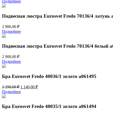
Подробнее
Подвесная люстра Eurosvet Fredo 70136/4 латунь 
2 900,00
₽
Подробнее
Подвесная люстра Eurosvet Fredo 70136/4 белый 
2 900,00
₽
Подробнее
Бра Eurosvet Fredo 40036/1 золото a061495
Первоначальная
Текущая
2 290,00
₽
1 140,00
₽
цена
цена:
Подробнее
составляла
1
2
140,00 ₽.
290,00 ₽.
Бра Eurosvet Fredo 40035/1 золото a061494