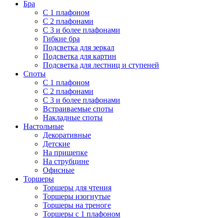
Бра
С 1 плафоном
С 2 плафонами
С 3 и более плафонами
Гибкие бра
Подсветка для зеркал
Подсветка для картин
Подсветка для лестниц и ступеней
Споты
С 1 плафоном
С 2 плафонами
С 3 и более плафонами
Встраиваемые споты
Накладные споты
Настольные
Декоративные
Детские
На прищепке
На струбцине
Офисные
Торшеры
Торшеры для чтения
Торшеры изогнутые
Торшеры на треноге
Торшеры с 1 плафоном