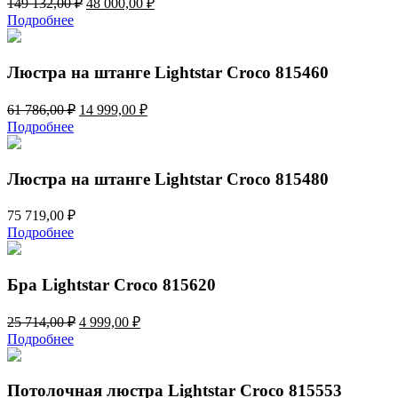
149 132,00
₽
48 000,00
₽
цена
цена:
Подробнее
составляла
48
149
000,00 ₽.
132,00 ₽.
Люстра на штанге Lightstar Croco 815460
Первоначальная
Текущая
61 786,00
₽
14 999,00
₽
цена
цена:
Подробнее
составляла
14
61
999,00 ₽.
786,00 ₽.
Люстра на штанге Lightstar Croco 815480
75 719,00
₽
Подробнее
Бра Lightstar Croco 815620
Первоначальная
Текущая
25 714,00
₽
4 999,00
₽
цена
цена:
Подробнее
составляла
4
25
999,00 ₽.
714,00 ₽.
Потолочная люстра Lightstar Croco 815553