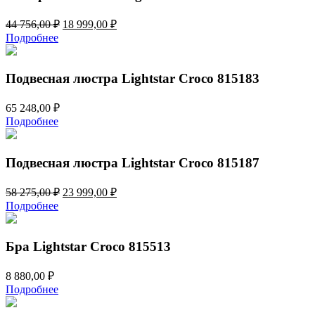
Первоначальная
Текущая
44 756,00
₽
18 999,00
₽
цена
цена:
Подробнее
составляла
18
44
999,00 ₽.
756,00 ₽.
Подвесная люстра Lightstar Croco 815183
65 248,00
₽
Подробнее
Подвесная люстра Lightstar Croco 815187
Первоначальная
Текущая
58 275,00
₽
23 999,00
₽
цена
цена:
Подробнее
составляла
23
58
999,00 ₽.
275,00 ₽.
Бра Lightstar Croco 815513
8 880,00
₽
Подробнее