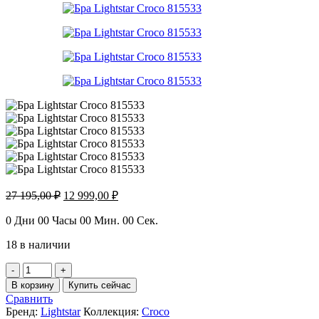
Первоначальная
Текущая
27 195,00
₽
12 999,00
₽
цена
цена:
составляла
12
0
Дни
00
Часы
00
Мин.
00
Сек.
27
999,00 ₽.
18 в наличии
195,00 ₽.
Количество
товара
В корзину
Купить сейчас
Бра
Сравнить
Lightstar
Бренд:
Lightstar
Коллекция:
Croco