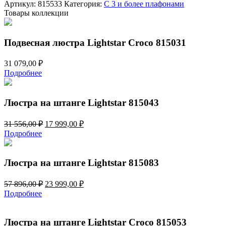
Croco
Артикул:
815533
Категория:
С 3 и более плафонами
815533
Товары коллекции
Подвесная люстра Lightstar Croco 815031
31 079,00
₽
Подробнее
Люстра на штанге Lightstar 815043
Первоначальная
Текущая
31 556,00
₽
17 999,00
₽
цена
цена:
Подробнее
составляла
17
31
999,00 ₽.
556,00 ₽.
Люстра на штанге Lightstar 815083
Первоначальная
Текущая
57 896,00
₽
23 999,00
₽
цена
цена:
Подробнее
составляла
23
57
999,00 ₽.
896,00 ₽.
Люстра на штанге Lightstar Croco 815053