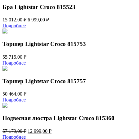
Бра Lightstar Croco 815523
Первоначальная
Текущая
15 012,00
₽
6 999,00
₽
цена
цена:
Подробнее
составляла
6
15
999,00 ₽.
012,00 ₽.
Торшер Lightstar Croco 815753
55 715,00
₽
Подробнее
Торшер Lightstar Croco 815757
50 464,00
₽
Подробнее
Подвесная люстра Lightstar Croco 815360
Первоначальная
Текущая
57 179,00
₽
12 999,00
₽
цена
цена:
Подробнее