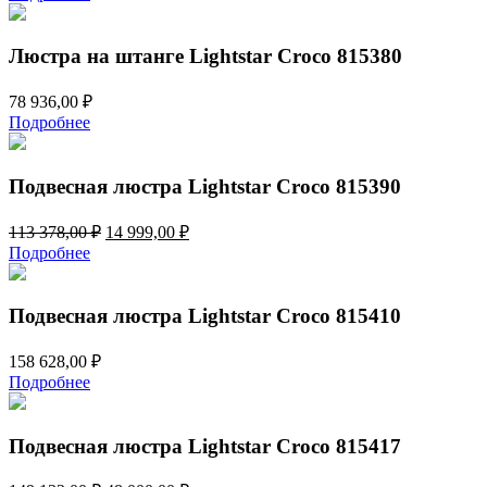
составляла
12
57
999,00 ₽.
179,00 ₽.
Люстра на штанге Lightstar Croco 815380
78 936,00
₽
Подробнее
Подвесная люстра Lightstar Croco 815390
Первоначальная
Текущая
113 378,00
₽
14 999,00
₽
цена
цена:
Подробнее
составляла
14
113
999,00 ₽.
378,00 ₽.
Подвесная люстра Lightstar Croco 815410
158 628,00
₽
Подробнее
Подвесная люстра Lightstar Croco 815417
Первоначальная
Текущая