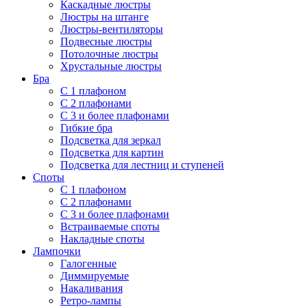
Каскадные люстры
Люстры на штанге
Люстры-вентиляторы
Подвесные люстры
Потолочные люстры
Хрустальные люстры
Бра
С 1 плафоном
С 2 плафонами
С 3 и более плафонами
Гибкие бра
Подсветка для зеркал
Подсветка для картин
Подсветка для лестниц и ступеней
Споты
С 1 плафоном
С 2 плафонами
С 3 и более плафонами
Встраиваемые споты
Накладные споты
Лампочки
Галогенные
Диммируемые
Накаливания
Ретро-лампы