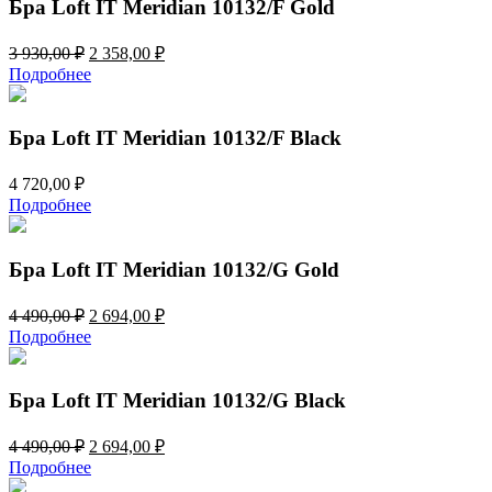
Бра Loft IT Meridian 10132/F Gold
Первоначальная
Текущая
3 930,00
₽
2 358,00
₽
цена
цена:
Подробнее
составляла
2
3
358,00 ₽.
930,00 ₽.
Бра Loft IT Meridian 10132/F Black
4 720,00
₽
Подробнее
Бра Loft IT Meridian 10132/G Gold
Первоначальная
Текущая
4 490,00
₽
2 694,00
₽
цена
цена:
Подробнее
составляла
2
4
694,00 ₽.
490,00 ₽.
Бра Loft IT Meridian 10132/G Black
Первоначальная
Текущая
4 490,00
₽
2 694,00
₽
цена
цена:
Подробнее
составляла
2