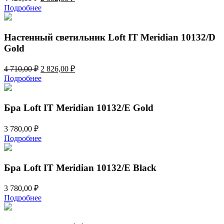
цена
цена:
Подробнее
составляла
2
4
652,00 ₽.
420,00 ₽.
Настенный светильник Loft IT Meridian 10132/D
Gold
Первоначальная
Текущая
4 710,00
₽
2 826,00
₽
цена
цена:
Подробнее
составляла
2
4
826,00 ₽.
710,00 ₽.
Бра Loft IT Meridian 10132/E Gold
3 780,00
₽
Подробнее
Бра Loft IT Meridian 10132/E Black
3 780,00
₽
Подробнее