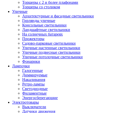
Торшеры с 2 и более плафонами
Торшеры со столиком
Уличные
Архитектурные и фасадные светильники
Гирлянды уличные
Консольные светильники
Ландшафтные светильники
На солнечных батареях
Прожекторы
Садово-парковые светильники
Уличные настенные светильники
Уличные подвесные светильники
Уличные потолочные светильники
Фонарики
Лампочки
Галогенные
Диммируемые
Накаливания
Ретро-лампы
Светодиодные
Филаментные
Энергосберегающие
Электротовары
Выключатели
Датчики движения