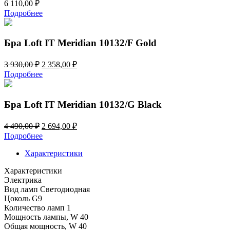
6 110,00
₽
Подробнее
Бра Loft IT Meridian 10132/F Gold
Первоначальная
Текущая
3 930,00
₽
2 358,00
₽
цена
цена:
Подробнее
составляла
2
3
358,00 ₽.
930,00 ₽.
Бра Loft IT Meridian 10132/G Black
Первоначальная
Текущая
4 490,00
₽
2 694,00
₽
цена
цена:
Подробнее
составляла
2
4
Характеристики
694,00 ₽.
490,00 ₽.
Характеристики
Электрика
Вид ламп
Светодиодная
Цоколь
G9
Количество ламп
1
Мощность лампы, W
40
Общая мощность, W
40