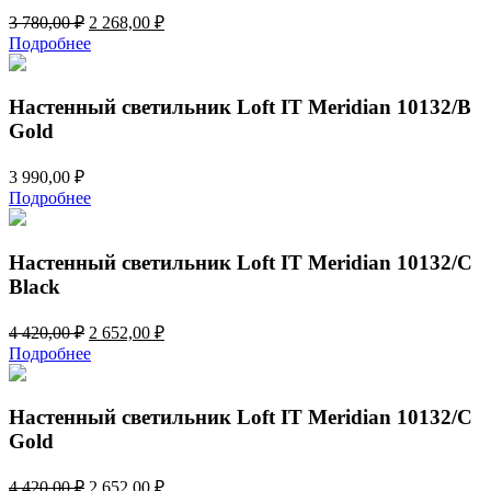
Первоначальная
Текущая
3 780,00
₽
2 268,00
₽
цена
цена:
Подробнее
составляла
2
3
268,00 ₽.
780,00 ₽.
Настенный светильник Loft IT Meridian 10132/B
Gold
3 990,00
₽
Подробнее
Настенный светильник Loft IT Meridian 10132/C
Black
Первоначальная
Текущая
4 420,00
₽
2 652,00
₽
цена
цена:
Подробнее
составляла
2
4
652,00 ₽.
420,00 ₽.
Настенный светильник Loft IT Meridian 10132/C
Gold
Первоначальная
Текущая
4 420,00
₽
2 652,00
₽