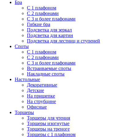
Бра
С 1 плафоном
С 2 плафонами
С 3 и более плафонами
Гибкие бра
Подсветка для зеркал
Подсветка для картин
Подсветка для лестниц и ступеней
Споты
С 1 плафоном
С 2 плафонами
С 3 и более плафонами
Встраиваемые споты
Накладные споты
Настольные
Декоративные
Детские
На прищепке
На струбцине
Офисные
Торшеры
Торшеры для чтения
Торшеры изогнутые
Торшеры на треноге
Торшеры с 1 плафоном