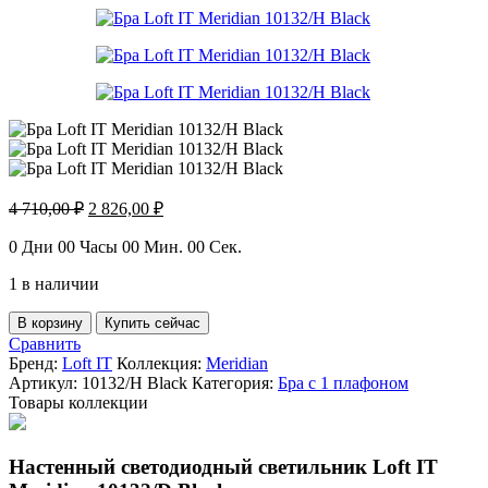
Первоначальная
Текущая
4 710,00
₽
2 826,00
₽
цена
цена:
составляла
2
0
Дни
00
Часы
00
Мин.
00
Сек.
4
826,00 ₽.
1 в наличии
710,00 ₽.
Количество
В корзину
Купить сейчас
товара
Сравнить
Бра
Бренд:
Loft IT
Коллекция:
Meridian
Loft
Артикул:
10132/H Black
Категория:
Бра с 1 плафоном
IT
Товары коллекции
Meridian
10132/H
Black
Настенный светодиодный светильник Loft IT