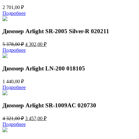
2 701,00
₽
Подробнее
Диммер Arlight SR-2005 Silver-R 020211
Первоначальная
Текущая
5 378,00
₽
4 302,00
₽
цена
цена:
Подробнее
составляла
4
5
302,00 ₽.
378,00 ₽.
Диммер Arlight LN-200 018105
1 440,00
₽
Подробнее
Диммер Arlight SR-1009AC 020730
Первоначальная
Текущая
4 321,00
₽
3 457,00
₽
цена
цена:
Подробнее
составляла
3
4
457,00 ₽.