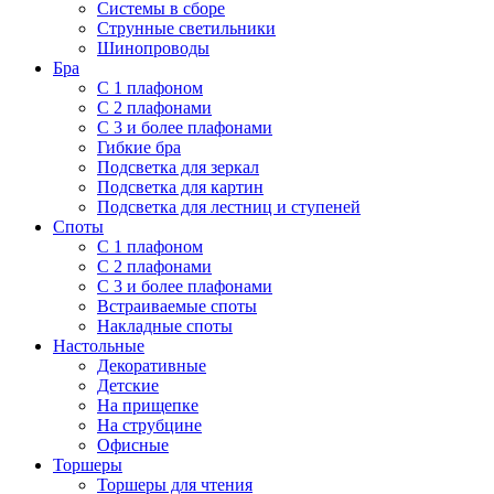
Системы в сборе
Струнные светильники
Шинопроводы
Бра
С 1 плафоном
С 2 плафонами
С 3 и более плафонами
Гибкие бра
Подсветка для зеркал
Подсветка для картин
Подсветка для лестниц и ступеней
Споты
С 1 плафоном
С 2 плафонами
С 3 и более плафонами
Встраиваемые споты
Накладные споты
Настольные
Декоративные
Детские
На прищепке
На струбцине
Офисные
Торшеры
Торшеры для чтения