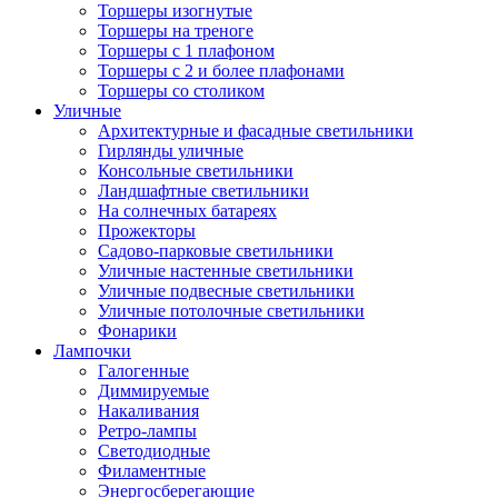
Торшеры изогнутые
Торшеры на треноге
Торшеры с 1 плафоном
Торшеры с 2 и более плафонами
Торшеры со столиком
Уличные
Архитектурные и фасадные светильники
Гирлянды уличные
Консольные светильники
Ландшафтные светильники
На солнечных батареях
Прожекторы
Садово-парковые светильники
Уличные настенные светильники
Уличные подвесные светильники
Уличные потолочные светильники
Фонарики
Лампочки
Галогенные
Диммируемые
Накаливания
Ретро-лампы
Светодиодные
Филаментные
Энергосберегающие