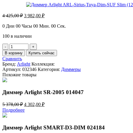
Первоначальная
Текущая
4 425,00
₽
3 982,00
₽
цена
цена:
составляла
3
0
Дни
00
Часы
00
Мин.
00
Сек.
4
982,00 ₽.
100 в наличии
425,00 ₽.
Количество
товара
В корзину
Купить сейчас
Диммер
Сравнить
Arlight
Бренд:
Arlight
Коллекция:
ARL-
Артикул:
032346
Категория:
Диммеры
Sirius-
Похожие товары
Tuya-
Dim-
SUF
Диммер Arlight SR-2005 014047
Slim
(12-
Первоначальная
Текущая
5 378,00
₽
4 302,00
₽
24V,
цена
цена:
1x6A,
Подробнее
составляла
4
2.4G)
5
302,00 ₽.
032346
378,00 ₽.
Диммер Arlight SMART-D3-DIM 024184