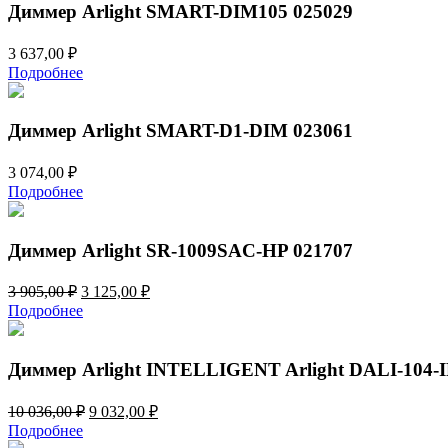
321,00 ₽.
Диммер Arlight SMART-DIM105 025029
3 637,00
₽
Подробнее
Диммер Arlight SMART-D1-DIM 023061
3 074,00
₽
Подробнее
Диммер Arlight SR-1009SAC-HP 021707
Первоначальная
Текущая
3 905,00
₽
3 125,00
₽
цена
цена:
Подробнее
составляла
3
3
125,00 ₽.
905,00 ₽.
Диммер Arlight INTELLIGENT Arlight DALI-104-
Первоначальная
Текущая
10 036,00
₽
9 032,00
₽
цена
цена:
Подробнее
составляла
9