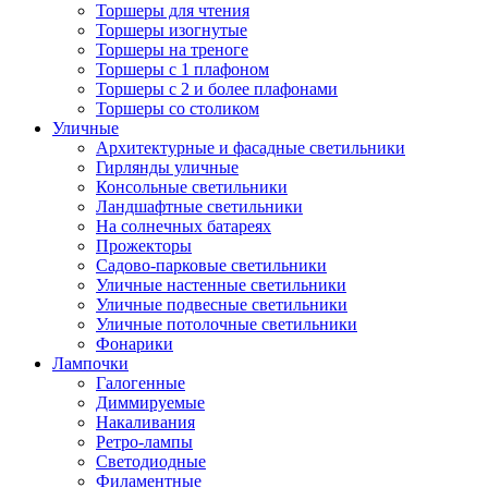
Торшеры для чтения
Торшеры изогнутые
Торшеры на треноге
Торшеры с 1 плафоном
Торшеры с 2 и более плафонами
Торшеры со столиком
Уличные
Архитектурные и фасадные светильники
Гирлянды уличные
Консольные светильники
Ландшафтные светильники
На солнечных батареях
Прожекторы
Садово-парковые светильники
Уличные настенные светильники
Уличные подвесные светильники
Уличные потолочные светильники
Фонарики
Лампочки
Галогенные
Диммируемые
Накаливания
Ретро-лампы
Светодиодные
Филаментные