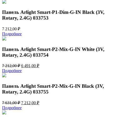
Панель Arlight Smart-P1-Dim-G-IN Black (3V,
Rotary, 2.4G) 033753
7 212,00
₽
Подробнее
Панель Arlight Smart-P2-Mix-G-IN White (3V,
Rotary, 2.4G) 033754
Первоначальная
Текущая
7 212,00
₽
6 491,00
₽
цена
цена:
Подробнее
составляла
6
7
491,00 ₽.
212,00 ₽.
Панель Arlight Smart-P2-Mix-G-IN Black (3V,
Rotary, 2.4G) 033755
Первоначальная
Текущая
7 631,00
₽
7 212,00
₽
цена
цена:
Подробнее
составляла
7
7
212,00 ₽.