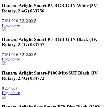
631,00 ₽.
Панель Arlight Smart-P5-RGB-G-IN White (3V,
Rotary, 2.4G) 033756
Первоначальная
Текущая
7 631,00
₽
7 212,00
₽
цена
цена:
Подробнее
составляла
7
7
212,00 ₽.
631,00 ₽.
Панель Arlight Smart-P5-RGB-G-IN Black (3V,
Rotary, 2.4G) 033757
Первоначальная
Текущая
7 631,00
₽
7 212,00
₽
цена
цена:
Подробнее
составляла
7
7
212,00 ₽.
631,00 ₽.
Панель Arlight Smart-P100-Mix-SUF Black (3V,
Rotary, 2.4G) 034772
8 254,00
₽
Подробнее
Панель Arlight Sens Smart-P79-Dim Black (230V, 4