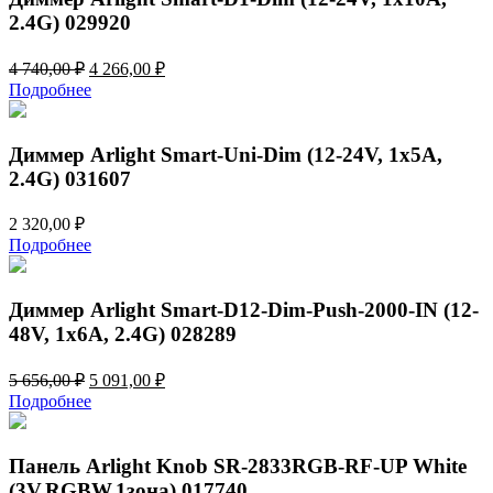
2.4G) 029920
Первоначальная
Текущая
4 740,00
₽
4 266,00
₽
цена
цена:
Подробнее
составляла
4
4
266,00 ₽.
740,00 ₽.
Диммер Arlight Smart-Uni-Dim (12-24V, 1x5A,
2.4G) 031607
2 320,00
₽
Подробнее
Диммер Arlight Smart-D12-Dim-Push-2000-IN (12-
48V, 1x6A, 2.4G) 028289
Первоначальная
Текущая
5 656,00
₽
5 091,00
₽
цена
цена:
Подробнее
составляла
5
5
091,00 ₽.
656,00 ₽.
Панель Arlight Knob SR-2833RGB-RF-UP White
(3V,RGBW,1зона) 017740