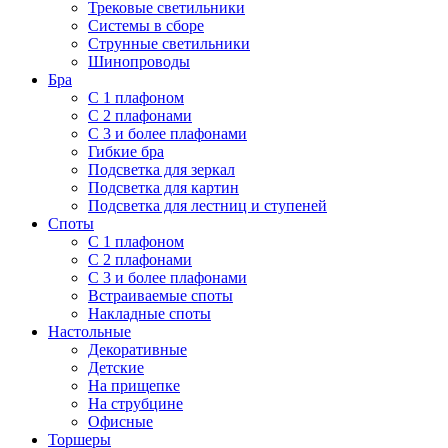
Трековые светильники
Системы в сборе
Струнные светильники
Шинопроводы
Бра
С 1 плафоном
С 2 плафонами
С 3 и более плафонами
Гибкие бра
Подсветка для зеркал
Подсветка для картин
Подсветка для лестниц и ступеней
Споты
С 1 плафоном
С 2 плафонами
С 3 и более плафонами
Встраиваемые споты
Накладные споты
Настольные
Декоративные
Детские
На прищепке
На струбцине
Офисные
Торшеры