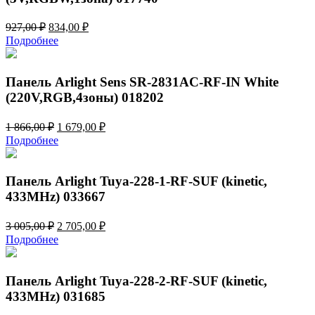
Первоначальная
Текущая
927,00
₽
834,00
₽
цена
цена:
Подробнее
составляла
834,00 ₽.
927,00 ₽.
Панель Arlight Sens SR-2831AC-RF-IN White
(220V,RGB,4зоны) 018202
Первоначальная
Текущая
1 866,00
₽
1 679,00
₽
цена
цена:
Подробнее
составляла
1
1
679,00 ₽.
866,00 ₽.
Панель Arlight Tuya-228-1-RF-SUF (kinetic,
433MHz) 033667
Первоначальная
Текущая
3 005,00
₽
2 705,00
₽
цена
цена:
Подробнее
составляла
2
3
705,00 ₽.
005,00 ₽.
Панель Arlight Tuya-228-2-RF-SUF (kinetic,
433MHz) 031685