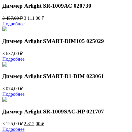
Диммер Arlight SR-1009AC 020730
Первоначальная
Текущая
3 457,00
₽
3 111,00
₽
цена
цена:
Подробнее
составляла
3
3
111,00 ₽.
457,00 ₽.
Диммер Arlight SMART-DIM105 025029
3 637,00
₽
Подробнее
Диммер Arlight SMART-D1-DIM 023061
3 074,00
₽
Подробнее
Диммер Arlight SR-1009SAC-HP 021707
Первоначальная
Текущая
3 125,00
₽
2 812,00
₽
цена
цена:
Подробнее