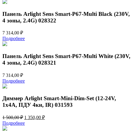
Панель Arlight Sens Smart-P67-Multi Black (230V,
4 зоны, 2.4G) 028322
7 314,00
₽
Подробнее
Панель Arlight Sens Smart-P67-Multi White (230V,
4 зоны, 2.4G) 028321
7 314,00
₽
Подробнее
Диммер Arlight Smart-Mini-Dim-Set (12-24V,
1x4A, ПДУ 4кн, IR) 031593
Первоначальная
Текущая
1 500,00
₽
1 350,00
₽
цена
цена:
Подробнее
составляла
1
1
350,00 ₽.