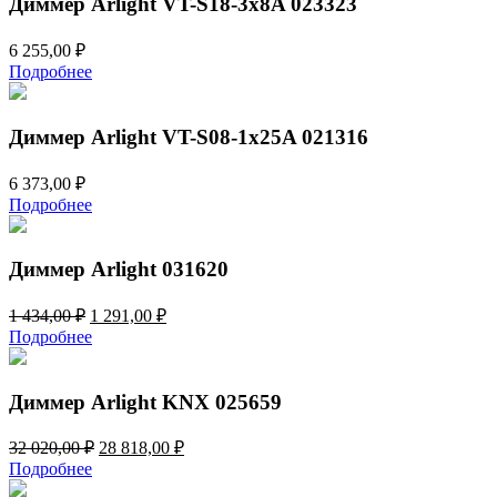
Диммер Arlight VT-S18-3x8A 023323
6 255,00
₽
Подробнее
Диммер Arlight VT-S08-1x25A 021316
6 373,00
₽
Подробнее
Диммер Arlight 031620
Первоначальная
Текущая
1 434,00
₽
1 291,00
₽
цена
цена:
Подробнее
составляла
1
1
291,00 ₽.
434,00 ₽.
Диммер Arlight KNX 025659
Первоначальная
Текущая
32 020,00
₽
28 818,00
₽
цена
цена:
Подробнее
составляла
28