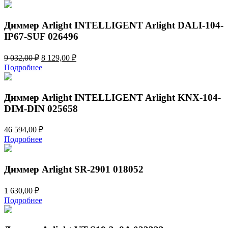
составляла
2
3
812,00 ₽.
125,00 ₽.
Диммер Arlight INTELLIGENT Arlight DALI-104-
IP67-SUF 026496
Первоначальная
Текущая
9 032,00
₽
8 129,00
₽
цена
цена:
Подробнее
составляла
8
9
129,00 ₽.
032,00 ₽.
Диммер Arlight INTELLIGENT Arlight KNX-104-
DIM-DIN 025658
46 594,00
₽
Подробнее
Диммер Arlight SR-2901 018052
1 630,00
₽
Подробнее