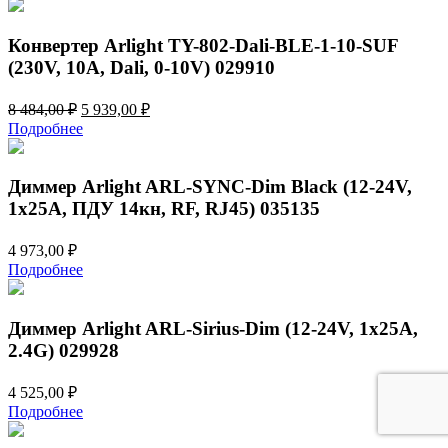
5
779,00 ₽.
310,00 ₽.
Конвертер Arlight TY-802-Dali-BLE-1-10-SUF
(230V, 10A, Dali, 0-10V) 029910
Первоначальная
Текущая
8 484,00
₽
5 939,00
₽
цена
цена:
Подробнее
составляла
5
8
939,00 ₽.
484,00 ₽.
Диммер Arlight ARL-SYNC-Dim Black (12-24V,
1x25A, ПДУ 14кн, RF, RJ45) 035135
4 973,00
₽
Подробнее
Диммер Arlight ARL-Sirius-Dim (12-24V, 1x25A,
2.4G) 029928
4 525,00
₽
Подробнее