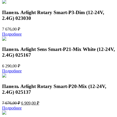
составляла
1
1
291,00 ₽.
434,00 ₽.
Панель Arlight Rotary Smart-P3-Dim (12-24V,
2.4G) 023030
7 676,00
₽
Подробнее
Панель Arlight Sens Smart-P21-Mix White (12-24V,
2.4G) 025167
6 290,00
₽
Подробнее
Панель Arlight Rotary Smart-P20-Mix (12-24V,
2.4G) 025137
Первоначальная
Текущая
7 676,00
₽
6 909,00
₽
цена
цена:
Подробнее
составляла
6
7
909,00 ₽.