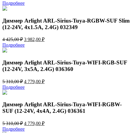
цена
цена:
Подробнее
составляла
3
4
982,00 ₽.
425,00 ₽.
Диммер Arlight ARL-Sirius-Tuya-RGBW-SUF Slim
(12-24V, 4x1.5A, 2.4G) 032349
Первоначальная
Текущая
4 425,00
₽
3 982,00
₽
цена
цена:
Подробнее
составляла
3
4
982,00 ₽.
425,00 ₽.
Диммер Arlight ARL-Sirius-Tuya-WIFI-RGB-SUF
(12-24V, 3x5A, 2.4G) 036360
Первоначальная
Текущая
5 310,00
₽
4 779,00
₽
цена
цена:
Подробнее
составляла
4
5
779,00 ₽.
310,00 ₽.
Диммер Arlight ARL-Sirius-Tuya-WIFI-RGBW-
SUF (12-24V, 4x4A, 2.4G) 036361
Первоначальная
Текущая
5 310,00
₽
4 779,00
₽
цена
цена:
Подробнее
составляла
4