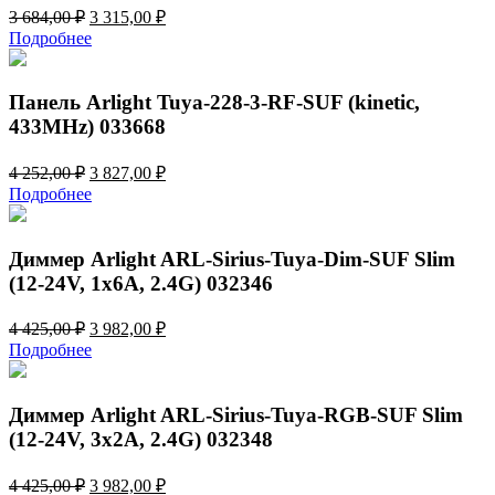
Первоначальная
Текущая
3 684,00
₽
3 315,00
₽
цена
цена:
Подробнее
составляла
3
3
315,00 ₽.
684,00 ₽.
Панель Arlight Tuya-228-3-RF-SUF (kinetic,
433MHz) 033668
Первоначальная
Текущая
4 252,00
₽
3 827,00
₽
цена
цена:
Подробнее
составляла
3
4
827,00 ₽.
252,00 ₽.
Диммер Arlight ARL-Sirius-Tuya-Dim-SUF Slim
(12-24V, 1x6A, 2.4G) 032346
Первоначальная
Текущая
4 425,00
₽
3 982,00
₽
цена
цена:
Подробнее
составляла
3
4
982,00 ₽.
425,00 ₽.
Диммер Arlight ARL-Sirius-Tuya-RGB-SUF Slim
(12-24V, 3x2A, 2.4G) 032348
Первоначальная
Текущая
4 425,00
₽
3 982,00
₽