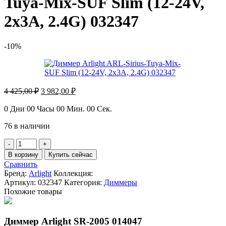
Tuya-Mix-SUF Slim (12-24V,
2x3A, 2.4G) 032347
-10%
Первоначальная
Текущая
4 425,00
₽
3 982,00
₽
цена
цена:
составляла
3
0
Дни
00
Часы
00
Мин.
00
Сек.
4
982,00 ₽.
76 в наличии
425,00 ₽.
Количество
товара
В корзину
Купить сейчас
Диммер
Сравнить
Arlight
Бренд:
Arlight
Коллекция:
ARL-
Артикул:
032347
Категория:
Диммеры
Sirius-
Похожие товары
Tuya-
Mix-
SUF
Диммер Arlight SR-2005 014047
Slim