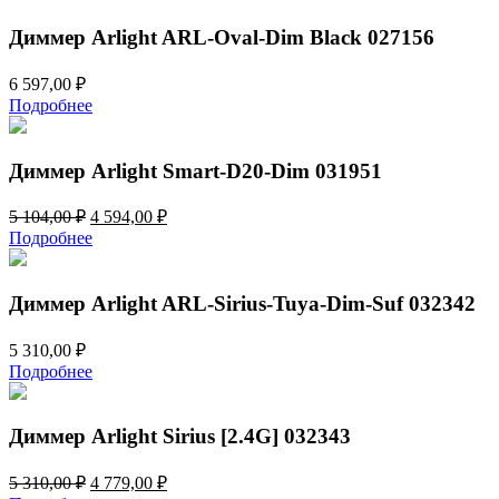
32
818,00 ₽.
020,00 ₽.
Диммер Arlight ARL-Oval-Dim Black 027156
6 597,00
₽
Подробнее
Диммер Arlight Smart-D20-Dim 031951
Первоначальная
Текущая
5 104,00
₽
4 594,00
₽
цена
цена:
Подробнее
составляла
4
5
594,00 ₽.
104,00 ₽.
Диммер Arlight ARL-Sirius-Tuya-Dim-Suf 032342
5 310,00
₽
Подробнее
Диммер Arlight Sirius [2.4G] 032343
Первоначальная
Текущая
5 310,00
₽
4 779,00
₽
цена
цена: