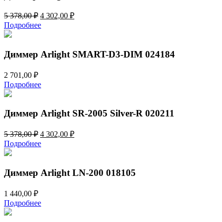
(12-
Первоначальная
Текущая
5 378,00
₽
4 302,00
₽
24V,
цена
цена:
2x3A,
Подробнее
составляла
4
2.4G)
5
302,00 ₽.
032347
378,00 ₽.
Диммер Arlight SMART-D3-DIM 024184
2 701,00
₽
Подробнее
Диммер Arlight SR-2005 Silver-R 020211
Первоначальная
Текущая
5 378,00
₽
4 302,00
₽
цена
цена:
Подробнее
составляла
4
5
302,00 ₽.
378,00 ₽.
Диммер Arlight LN-200 018105
1 440,00
₽
Подробнее