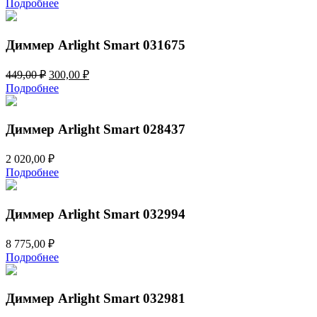
Подробнее
составляла
4
5
779,00 ₽.
310,00 ₽.
Диммер Arlight Smart 031675
Первоначальная
Текущая
449,00
₽
300,00
₽
цена
цена:
Подробнее
составляла
300,00 ₽.
449,00 ₽.
Диммер Arlight Smart 028437
2 020,00
₽
Подробнее
Диммер Arlight Smart 032994
8 775,00
₽
Подробнее
Диммер Arlight Smart 032981