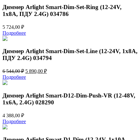
500,00 ₽.
Диммер Arlight Smart-Dim-Set-Ring (12-24V,
1x8A, ПДУ 2.4G) 034786
5 724,00
₽
Подробнее
Диммер Arlight Smart-Dim-Set-Line (12-24V, 1x8A,
ПДУ 2.4G) 034794
Первоначальная
Текущая
6 544,00
₽
5 890,00
₽
цена
цена:
Подробнее
составляла
5
6
890,00 ₽.
544,00 ₽.
Диммер Arlight Smart-D12-Dim-Push-VR (12-48V,
1x6A, 2.4G) 028290
4 388,00
₽
Подробнее
Диммер Arlight Smart-D1-Dim (12-24V, 1x10A,