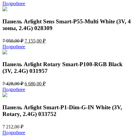
цена
цена:
Подробнее
составляла
7
7
155,00 ₽.
950,00 ₽.
Панель Arlight Sens Smart-P55-Multi White (3V, 4
зоны, 2.4G) 028309
Первоначальная
Текущая
7 950,00
₽
7 155,00
₽
цена
цена:
Подробнее
составляла
7
7
155,00 ₽.
950,00 ₽.
Панель Arlight Rotary Smart-P100-RGB Black
(3V, 2.4G) 031957
Первоначальная
Текущая
7 428,00
₽
6 686,00
₽
цена
цена:
Подробнее
составляла
6
7
686,00 ₽.
428,00 ₽.
Панель Arlight Smart-P1-Dim-G-IN White (3V,
Rotary, 2.4G) 033752
7 212,00
₽
Подробнее