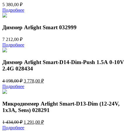
5 380,00
₽
Подробнее
Диммер Arlight Smart 032999
7 212,00
₽
Подробнее
Диммер Arlight Smart-D14-Dim-Push 1.5А 0-10V
2.4G 028434
Первоначальная
Текущая
4 198,00
₽
3 778,00
₽
цена
цена:
Подробнее
составляла
3
4
778,00 ₽.
198,00 ₽.
Микродиммер Arlight Smart-D13-Dim (12-24V,
1x3A, Sens) 028291
Первоначальная
Текущая
1 434,00
₽
1 291,00
₽
цена
цена:
Подробнее