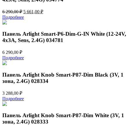
Первоначальная
Текущая
6 290,00
₽
5 661,00
₽
цена
цена:
Подробнее
составляла
5
6
661,00 ₽.
290,00 ₽.
Панель Arlight Smart-P6-Dim-G-IN White (12-24V,
4x3A, Sens, 2.4G) 034781
6 290,00
₽
Подробнее
Панель Arlight Knob Smart-P87-Dim Black (3V, 1
зона, 2.4G) 028334
3 288,00
₽
Подробнее
Панель Arlight Knob Smart-P87-Dim White (3V, 1
зона, 2.4G) 028333