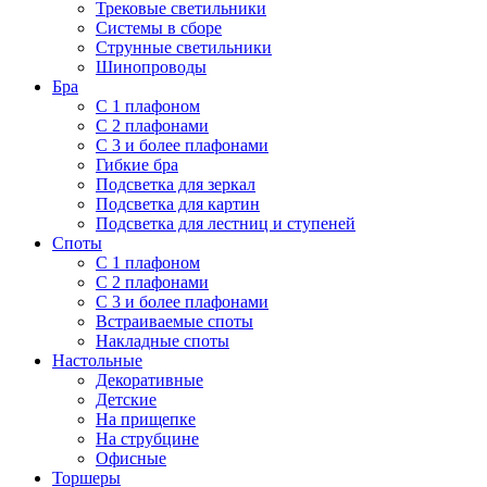
Трековые светильники
Системы в сборе
Струнные светильники
Шинопроводы
Бра
С 1 плафоном
С 2 плафонами
С 3 и более плафонами
Гибкие бра
Подсветка для зеркал
Подсветка для картин
Подсветка для лестниц и ступеней
Споты
С 1 плафоном
С 2 плафонами
С 3 и более плафонами
Встраиваемые споты
Накладные споты
Настольные
Декоративные
Детские
На прищепке
На струбцине
Офисные
Торшеры