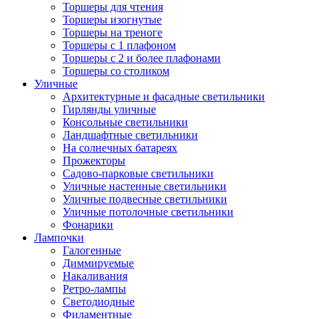
Торшеры для чтения
Торшеры изогнутые
Торшеры на треноге
Торшеры с 1 плафоном
Торшеры с 2 и более плафонами
Торшеры со столиком
Уличные
Архитектурные и фасадные светильники
Гирлянды уличные
Консольные светильники
Ландшафтные светильники
На солнечных батареях
Прожекторы
Садово-парковые светильники
Уличные настенные светильники
Уличные подвесные светильники
Уличные потолочные светильники
Фонарики
Лампочки
Галогенные
Диммируемые
Накаливания
Ретро-лампы
Светодиодные
Филаментные