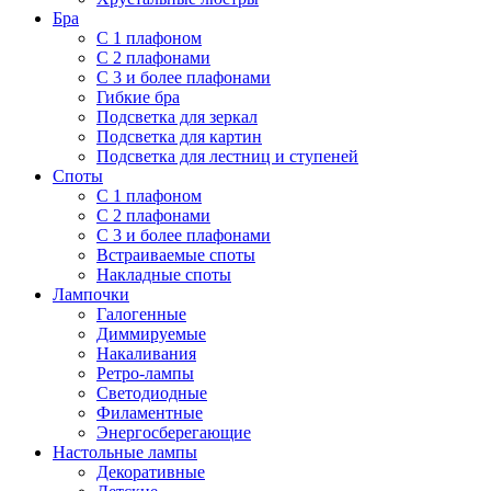
Бра
С 1 плафоном
С 2 плафонами
С 3 и более плафонами
Гибкие бра
Подсветка для зеркал
Подсветка для картин
Подсветка для лестниц и ступеней
Споты
С 1 плафоном
С 2 плафонами
С 3 и более плафонами
Встраиваемые споты
Накладные споты
Лампочки
Галогенные
Диммируемые
Накаливания
Ретро-лампы
Светодиодные
Филаментные
Энергосберегающие
Настольные лампы
Декоративные