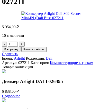
027211
5 954,00
₽
16 в наличии
Количество
товара
В корзину
Купить сейчас
Конвертер
Сравнить
Arlight
Бренд:
Arlight
Коллекция:
Dali
Dali-
Артикул:
027211
Категория:
Комплектующие к трекам
309-
Товары коллекции
Scenes-
Mini-
IN
Диммер Arlight DALI 026495
(Dali
Bus)
6 838,00
₽
027211
Подробнее