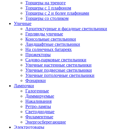
Торшеры на треноге
Торшеры с 1 плафоном
Торшеры с 2 и более плафонами
Торшеры со столиком
Уличные
Архитектурные и фасадные светильники
Гирлянды уличные
Консольные светильники
Ландшафтные светильники
На солнечных батареях
Прожекторы
Садово-парковые светильники
Уличные настенные светильники
Уличные подвесные светильники
Уличные потолочные светильники
Фонарики
Лампочки
Галогенные
Диммируемые
Накаливания
Ретро-лампы
Светодиодные
Филаментные
Энергосберегающие
Электротовары