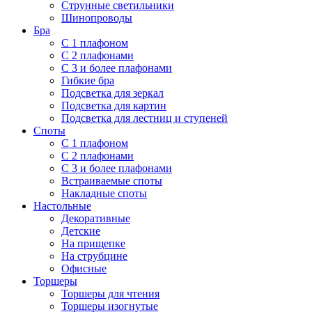
Струнные светильники
Шинопроводы
Бра
С 1 плафоном
С 2 плафонами
С 3 и более плафонами
Гибкие бра
Подсветка для зеркал
Подсветка для картин
Подсветка для лестниц и ступеней
Споты
С 1 плафоном
С 2 плафонами
С 3 и более плафонами
Встраиваемые споты
Накладные споты
Настольные
Декоративные
Детские
На прищепке
На струбцине
Офисные
Торшеры
Торшеры для чтения
Торшеры изогнутые