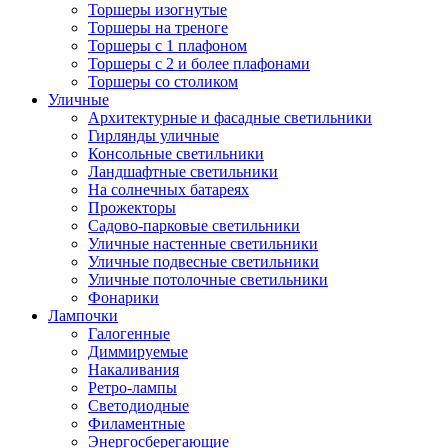
Торшеры изогнутые
Торшеры на треноге
Торшеры с 1 плафоном
Торшеры с 2 и более плафонами
Торшеры со столиком
Уличные
Архитектурные и фасадные светильники
Гирлянды уличные
Консольные светильники
Ландшафтные светильники
На солнечных батареях
Прожекторы
Садово-парковые светильники
Уличные настенные светильники
Уличные подвесные светильники
Уличные потолочные светильники
Фонарики
Лампочки
Галогенные
Диммируемые
Накаливания
Ретро-лампы
Светодиодные
Филаментные
Энергосберегающие