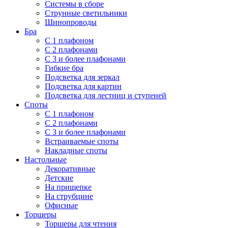
Системы в сборе
Струнные светильники
Шинопроводы
Бра
С 1 плафоном
С 2 плафонами
С 3 и более плафонами
Гибкие бра
Подсветка для зеркал
Подсветка для картин
Подсветка для лестниц и ступеней
Споты
С 1 плафоном
С 2 плафонами
С 3 и более плафонами
Встраиваемые споты
Накладные споты
Настольные
Декоративные
Детские
На прищепке
На струбцине
Офисные
Торшеры
Торшеры для чтения