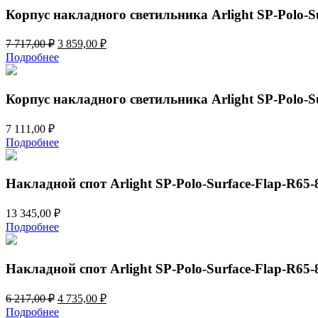
Surface-
Корпус накладного светильника Arlight SP-Polo-Su
Flap-
R65
Первоначальная
Текущая
7 717,00
₽
3 859,00
₽
024383(1)
цена
цена:
Подробнее
составляла
3
7
859,00 ₽.
717,00 ₽.
Корпус накладного светильника Arlight SP-Polo-Su
7 111,00
₽
Подробнее
Накладной спот Arlight SP-Polo-Surface-Flap-R65
13 345,00
₽
Подробнее
Накладной спот Arlight SP-Polo-Surface-Flap-R65
Первоначальная
Текущая
6 217,00
₽
4 735,00
₽
цена
цена:
Подробнее