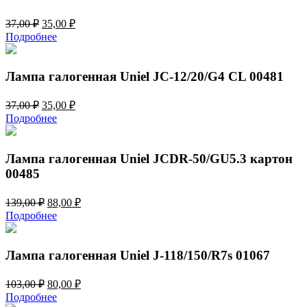
Первоначальная
Текущая
37,00
₽
35,00
₽
цена
цена:
Подробнее
составляла
35,00 ₽.
37,00 ₽.
Лампа галогенная Uniel JC-12/20/G4 CL 00481
Первоначальная
Текущая
37,00
₽
35,00
₽
цена
цена:
Подробнее
составляла
35,00 ₽.
37,00 ₽.
Лампа галогенная Uniel JCDR-50/GU5.3 картон
00485
Первоначальная
Текущая
139,00
₽
88,00
₽
цена
цена:
Подробнее
составляла
88,00 ₽.
139,00 ₽.
Лампа галогенная Uniel J-118/150/R7s 01067
Первоначальная
Текущая
103,00
₽
80,00
₽
цена
цена:
Подробнее
составляла