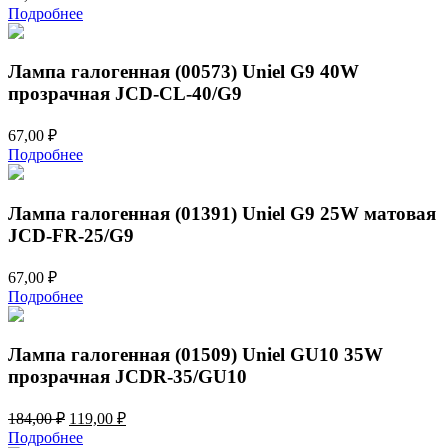
Подробнее
Лампа галогенная (00573) Uniel G9 40W
прозрачная JCD-CL-40/G9
67,00
₽
Подробнее
Лампа галогенная (01391) Uniel G9 25W матовая
JCD-FR-25/G9
67,00
₽
Подробнее
Лампа галогенная (01509) Uniel GU10 35W
прозрачная JCDR-35/GU10
Первоначальная
Текущая
184,00
₽
119,00
₽
цена
цена:
Подробнее