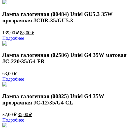
составляла
119,00 ₽.
184,00 ₽.
Лампа галогенная (00484) Uniel GU5.3 35W
прозрачная JCDR-35/GU5.3
Первоначальная
Текущая
139,00
₽
88,00
₽
цена
цена:
Подробнее
составляла
88,00 ₽.
139,00 ₽.
Лампа галогенная (02586) Uniel G4 35W матовая
JC-220/35/G4 FR
63,00
₽
Подробнее
Лампа галогенная (00825) Uniel G4 35W
прозрачная JC-12/35/G4 CL
Первоначальная
Текущая
37,00
₽
35,00
₽
цена
цена:
Подробнее
составляла
35,00 ₽.
37,00 ₽.