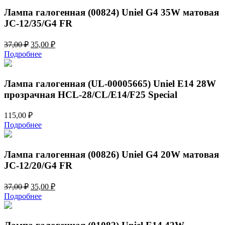
Лампа галогенная (00824) Uniel G4 35W матовая
JC-12/35/G4 FR
Первоначальная
Текущая
37,00
₽
35,00
₽
цена
цена:
Подробнее
составляла
35,00 ₽.
37,00 ₽.
Лампа галогенная (UL-00005665) Uniel E14 28W
прозрачная HCL-28/CL/E14/F25 Special
115,00
₽
Подробнее
Лампа галогенная (00826) Uniel G4 20W матовая
JC-12/20/G4 FR
Первоначальная
Текущая
37,00
₽
35,00
₽
цена
цена:
Подробнее
составляла
35,00 ₽.
37,00 ₽.