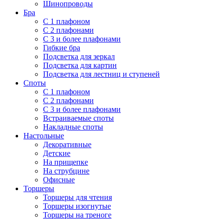
Шинопроводы
Бра
С 1 плафоном
С 2 плафонами
С 3 и более плафонами
Гибкие бра
Подсветка для зеркал
Подсветка для картин
Подсветка для лестниц и ступеней
Споты
С 1 плафоном
С 2 плафонами
С 3 и более плафонами
Встраиваемые споты
Накладные споты
Настольные
Декоративные
Детские
На прищепке
На струбцине
Офисные
Торшеры
Торшеры для чтения
Торшеры изогнутые
Торшеры на треноге