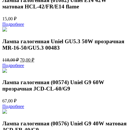
Лампа галогенная (01082) Uniel E14 42W
матовая HCL-42/FR/E14 flame
15,00
₽
Подробнее
Лампа галогенная Uniel GU5.3 50W прозрачная
MR-16-50/GU5.3 00483
Первоначальная
Текущая
118,00
₽
70,00
₽
цена
цена:
Подробнее
составляла
70,00 ₽.
118,00 ₽.
Лампа галогенная (00574) Uniel G9 60W
прозрачная JCD-CL-60/G9
67,00
₽
Подробнее
Лампа галогенная (00576) Uniel G9 40W матовая
JCD-FR-40/G9