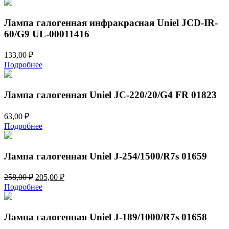
80,00 ₽.
103,00 ₽.
Лампа галогенная инфракрасная Uniel JCD-IR-
60/G9 UL-00011416
133,00
₽
Подробнее
Лампа галогенная Uniel JC-220/20/G4 FR 01823
63,00
₽
Подробнее
Лампа галогенная Uniel J-254/1500/R7s 01659
Первоначальная
Текущая
258,00
₽
205,00
₽
цена
цена:
Подробнее
составляла
205,00 ₽.
258,00 ₽.
Лампа галогенная Uniel J-189/1000/R7s 01658