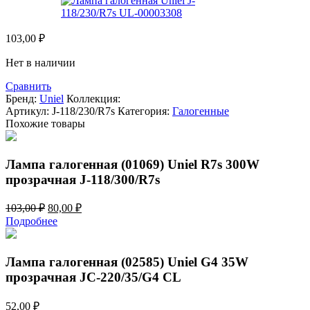
103,00
₽
Нет в наличии
Сравнить
Бренд:
Uniel
Коллекция:
Артикул:
J-118/230/R7s
Категория:
Галогенные
Похожие товары
Лампа галогенная (01069) Uniel R7s 300W
прозрачная J-118/300/R7s
Первоначальная
Текущая
103,00
₽
80,00
₽
цена
цена:
Подробнее
составляла
80,00 ₽.
103,00 ₽.
Лампа галогенная (02585) Uniel G4 35W
прозрачная JC-220/35/G4 CL
52,00
₽