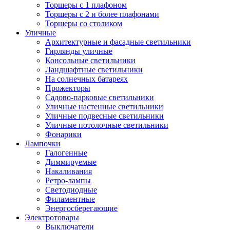
Торшеры с 1 плафоном
Торшеры с 2 и более плафонами
Торшеры со столиком
Уличные
Архитектурные и фасадные светильники
Гирлянды уличные
Консольные светильники
Ландшафтные светильники
На солнечных батареях
Прожекторы
Садово-парковые светильники
Уличные настенные светильники
Уличные подвесные светильники
Уличные потолочные светильники
Фонарики
Лампочки
Галогенные
Диммируемые
Накаливания
Ретро-лампы
Светодиодные
Филаментные
Энергосберегающие
Электротовары
Выключатели