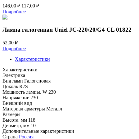
Первоначальная
Текущая
146,00
₽
117,00
₽
цена
цена:
Подробнее
составляла
117,00 ₽.
146,00 ₽.
Лампа галогенная Uniel JC-220/20/G4 CL 01822
52,00
₽
Подробнее
Характеристики
Характеристики
Электрика
Вид ламп
Галогеновая
Цоколь
R7S
Мощность лампы, W
230
Напряжение
230
Внешний вид
Материал арматуры
Металл
Размеры
Высота, мм
118
Диаметр, мм
10
Дополнительные характеристики
Страна
Россия