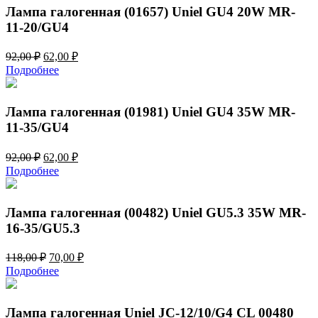
Лампа галогенная (01657) Uniel GU4 20W MR-
11-20/GU4
Первоначальная
Текущая
92,00
₽
62,00
₽
цена
цена:
Подробнее
составляла
62,00 ₽.
92,00 ₽.
Лампа галогенная (01981) Uniel GU4 35W MR-
11-35/GU4
Первоначальная
Текущая
92,00
₽
62,00
₽
цена
цена:
Подробнее
составляла
62,00 ₽.
92,00 ₽.
Лампа галогенная (00482) Uniel GU5.3 35W MR-
16-35/GU5.3
Первоначальная
Текущая
118,00
₽
70,00
₽
цена
цена:
Подробнее
составляла
70,00 ₽.
118,00 ₽.
Лампа галогенная Uniel JC-12/10/G4 CL 00480