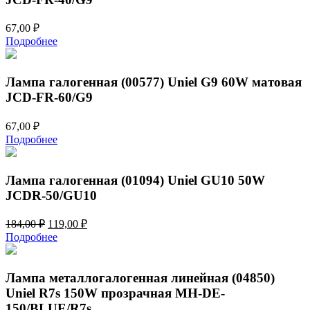
67,00
₽
Подробнее
Лампа галогенная (00577) Uniel G9 60W матовая
JCD-FR-60/G9
67,00
₽
Подробнее
Лампа галогенная (01094) Uniel GU10 50W
JCDR-50/GU10
Первоначальная
Текущая
184,00
₽
119,00
₽
цена
цена:
Подробнее
составляла
119,00 ₽.
184,00 ₽.
Лампа металлогалогенная линейная (04850)
Uniel R7s 150W прозрачная MH-DE-
150/BLUE/R7s