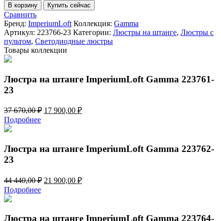
товара
В корзину
Купить сейчас
Люстра
Сравнить
на
Бренд:
ImperiumLoft
Коллекция:
Gamma
штанге
Артикул:
223766-23
Категории:
Люстры на штанге
,
Люстры с
ImperiumLoft
пультом
,
Светодиодные люстры
Gamma
Товары коллекции
223766-
23
Люстра на штанге ImperiumLoft Gamma 223761-
23
Первоначальная
Текущая
37 670,00
₽
17 900,00
₽
цена
цена:
Подробнее
составляла
17
37
900,00 ₽.
670,00 ₽.
Люстра на штанге ImperiumLoft Gamma 223762-
23
Первоначальная
Текущая
44 440,00
₽
21 900,00
₽
цена
цена:
Подробнее
составляла
21
44
900,00 ₽.
440,00 ₽.
Люстра на штанге ImperiumLoft Gamma 223764-