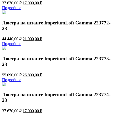
Первоначальная
Текущая
37 670,00
₽
17 900,00
₽
цена
цена:
Подробнее
составляла
17
37
900,00 ₽.
670,00 ₽.
Люстра на штанге ImperiumLoft Gamma 223772-
23
Первоначальная
Текущая
44 440,00
₽
21 900,00
₽
цена
цена:
Подробнее
составляла
21
44
900,00 ₽.
440,00 ₽.
Люстра на штанге ImperiumLoft Gamma 223773-
23
Первоначальная
Текущая
55 090,00
₽
26 800,00
₽
цена
цена:
Подробнее
составляла
26
55
800,00 ₽.
090,00 ₽.
Люстра на штанге ImperiumLoft Gamma 223774-
23
Первоначальная
Текущая
37 670,00
₽
17 900,00
₽