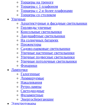
Торшеры на треноге
Торшеры с 1 плафоном
Торшеры с 2 и более плафонами
Торшеры со столиком
Уличные
Архитектурные и фасадные светильники
Гирлянды уличные
Консольные светильники
Ландшафтные светильники
На солнечных батареях
Прожекторы
Садово-парковые светильники
Уличные настенные светильники
Уличные подвесные светильники
Уличные потолочные светильники
Фонарики
Лампочки
Галогенные
Диммируемые
Накаливания
Ретро-лампы
Светодиодные
Филаментные
Энергосберегающие
Электротовары