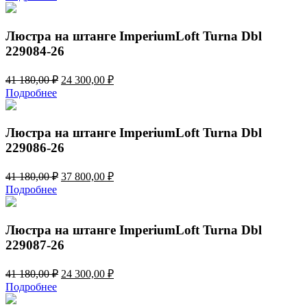
составляла
24
41
300,00 ₽.
180,00 ₽.
Люстра на штанге ImperiumLoft Turna Dbl
229084-26
Первоначальная
Текущая
41 180,00
₽
24 300,00
₽
цена
цена:
Подробнее
составляла
24
41
300,00 ₽.
180,00 ₽.
Люстра на штанге ImperiumLoft Turna Dbl
229086-26
Первоначальная
Текущая
41 180,00
₽
37 800,00
₽
цена
цена:
Подробнее
составляла
37
41
800,00 ₽.
180,00 ₽.
Люстра на штанге ImperiumLoft Turna Dbl
229087-26
Первоначальная
Текущая
41 180,00
₽
24 300,00
₽
цена
цена:
Подробнее
составляла
24