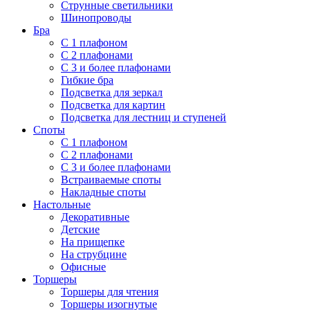
Струнные светильники
Шинопроводы
Бра
С 1 плафоном
С 2 плафонами
С 3 и более плафонами
Гибкие бра
Подсветка для зеркал
Подсветка для картин
Подсветка для лестниц и ступеней
Споты
С 1 плафоном
С 2 плафонами
С 3 и более плафонами
Встраиваемые споты
Накладные споты
Настольные
Декоративные
Детские
На прищепке
На струбцине
Офисные
Торшеры
Торшеры для чтения
Торшеры изогнутые