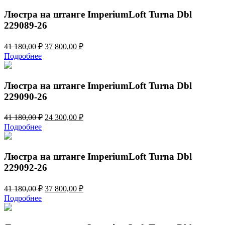
41
300,00 ₽.
180,00 ₽.
Люстра на штанге ImperiumLoft Turna Dbl
229089-26
Первоначальная
Текущая
41 180,00
₽
37 800,00
₽
цена
цена:
Подробнее
составляла
37
41
800,00 ₽.
180,00 ₽.
Люстра на штанге ImperiumLoft Turna Dbl
229090-26
Первоначальная
Текущая
41 180,00
₽
24 300,00
₽
цена
цена:
Подробнее
составляла
24
41
300,00 ₽.
180,00 ₽.
Люстра на штанге ImperiumLoft Turna Dbl
229092-26
Первоначальная
Текущая
41 180,00
₽
37 800,00
₽
цена
цена:
Подробнее
составляла
37
41
800,00 ₽.
180,00 ₽.