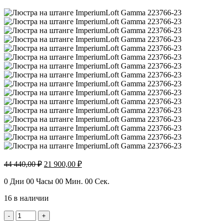
Первоначальная
Текущая
44 440,00
₽
21 900,00
₽
цена
цена:
составляла
21
0
Дни
00
Часы
00
Мин.
00
Сек.
44
900,00 ₽.
16 в наличии
440,00 ₽.
Количество