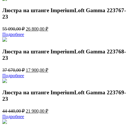
37
900,00 ₽.
670,00 ₽.
Люстра на штанге ImperiumLoft Gamma 223767-
23
Первоначальная
Текущая
55 090,00
₽
26 800,00
₽
цена
цена:
Подробнее
составляла
26
55
800,00 ₽.
090,00 ₽.
Люстра на штанге ImperiumLoft Gamma 223768-
23
Первоначальная
Текущая
37 670,00
₽
17 900,00
₽
цена
цена:
Подробнее
составляла
17
37
900,00 ₽.
670,00 ₽.
Люстра на штанге ImperiumLoft Gamma 223769-
23
Первоначальная
Текущая
44 440,00
₽
21 900,00
₽
цена
цена:
Подробнее
составляла
21
44
900,00 ₽.