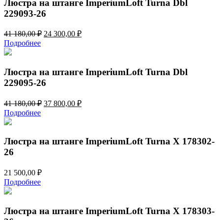
Люстра на штанге ImperiumLoft Turna Dbl
229093-26
Первоначальная
Текущая
41 180,00
₽
24 300,00
₽
цена
цена:
Подробнее
составляла
24
41
300,00 ₽.
180,00 ₽.
Люстра на штанге ImperiumLoft Turna Dbl
229095-26
Первоначальная
Текущая
41 180,00
₽
37 800,00
₽
цена
цена:
Подробнее
составляла
37
41
800,00 ₽.
180,00 ₽.
Люстра на штанге ImperiumLoft Turna X 178302-
26
21 500,00
₽
Подробнее
Люстра на штанге ImperiumLoft Turna X 178303-