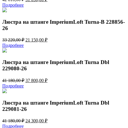
цена
цена:
Подробнее
составляла
31
42
050,00 ₽.
810,00 ₽.
Люстра на штанге ImperiumLoft Turna-B 228856-
26
Первоначальная
Текущая
33 220,00
₽
21 150,00
₽
цена
цена:
Подробнее
составляла
21
33
150,00 ₽.
220,00 ₽.
Люстра на штанге ImperiumLoft Turna Dbl
229080-26
Первоначальная
Текущая
41 180,00
₽
37 800,00
₽
цена
цена:
Подробнее
составляла
37
41
800,00 ₽.
180,00 ₽.
Люстра на штанге ImperiumLoft Turna Dbl
229081-26
Первоначальная
Текущая
41 180,00
₽
24 300,00
₽
цена
цена:
Подробнее