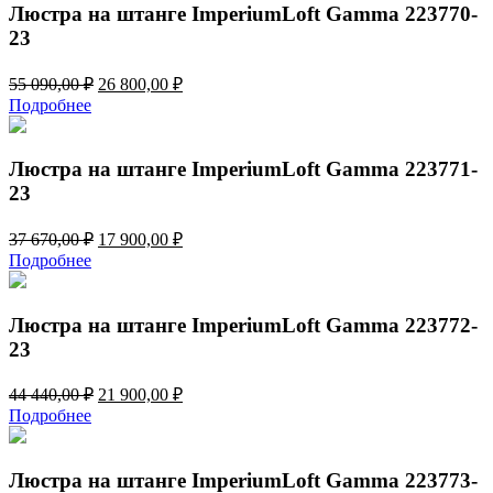
440,00 ₽.
Люстра на штанге ImperiumLoft Gamma 223770-
23
Первоначальная
Текущая
55 090,00
₽
26 800,00
₽
цена
цена:
Подробнее
составляла
26
55
800,00 ₽.
090,00 ₽.
Люстра на штанге ImperiumLoft Gamma 223771-
23
Первоначальная
Текущая
37 670,00
₽
17 900,00
₽
цена
цена:
Подробнее
составляла
17
37
900,00 ₽.
670,00 ₽.
Люстра на штанге ImperiumLoft Gamma 223772-
23
Первоначальная
Текущая
44 440,00
₽
21 900,00
₽
цена
цена:
Подробнее
составляла
21
44
900,00 ₽.
440,00 ₽.
Люстра на штанге ImperiumLoft Gamma 223773-