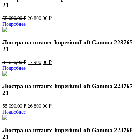
23
Первоначальная
Текущая
55 090,00
₽
26 800,00
₽
цена
цена:
Подробнее
составляла
26
55
800,00 ₽.
090,00 ₽.
Люстра на штанге ImperiumLoft Gamma 223765-
23
Первоначальная
Текущая
37 670,00
₽
17 900,00
₽
цена
цена:
Подробнее
составляла
17
37
900,00 ₽.
670,00 ₽.
Люстра на штанге ImperiumLoft Gamma 223767-
23
Первоначальная
Текущая
55 090,00
₽
26 800,00
₽
цена
цена:
Подробнее
составляла
26
55
800,00 ₽.
090,00 ₽.
Люстра на штанге ImperiumLoft Gamma 223768-
23