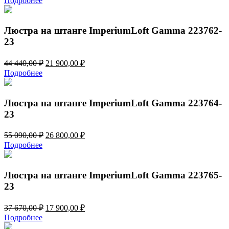
Подробнее
составляла
17
37
900,00 ₽.
670,00 ₽.
Люстра на штанге ImperiumLoft Gamma 223762-
23
Первоначальная
Текущая
44 440,00
₽
21 900,00
₽
цена
цена:
Подробнее
составляла
21
44
900,00 ₽.
440,00 ₽.
Люстра на штанге ImperiumLoft Gamma 223764-
23
Первоначальная
Текущая
55 090,00
₽
26 800,00
₽
цена
цена:
Подробнее
составляла
26
55
800,00 ₽.
090,00 ₽.
Люстра на штанге ImperiumLoft Gamma 223765-
23
Первоначальная
Текущая
37 670,00
₽
17 900,00
₽
цена
цена:
Подробнее
составляла
17