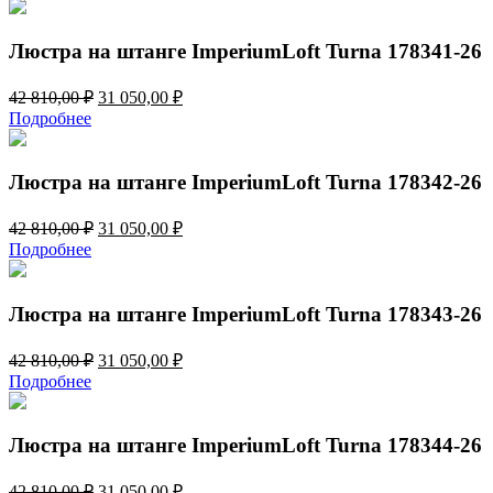
составляла
22
36
950,00 ₽.
820,00 ₽.
Люстра на штанге ImperiumLoft Turna 178341-26
Первоначальная
Текущая
42 810,00
₽
31 050,00
₽
цена
цена:
Подробнее
составляла
31
42
050,00 ₽.
810,00 ₽.
Люстра на штанге ImperiumLoft Turna 178342-26
Первоначальная
Текущая
42 810,00
₽
31 050,00
₽
цена
цена:
Подробнее
составляла
31
42
050,00 ₽.
810,00 ₽.
Люстра на штанге ImperiumLoft Turna 178343-26
Первоначальная
Текущая
42 810,00
₽
31 050,00
₽
цена
цена:
Подробнее
составляла
31
42
050,00 ₽.
810,00 ₽.
Люстра на штанге ImperiumLoft Turna 178344-26
Первоначальная
Текущая
42 810,00
₽
31 050,00
₽