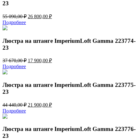
23
Первоначальная
Текущая
55 090,00
₽
26 800,00
₽
цена
цена:
Подробнее
составляла
26
55
800,00 ₽.
090,00 ₽.
Люстра на штанге ImperiumLoft Gamma 223774-
23
Первоначальная
Текущая
37 670,00
₽
17 900,00
₽
цена
цена:
Подробнее
составляла
17
37
900,00 ₽.
670,00 ₽.
Люстра на штанге ImperiumLoft Gamma 223775-
23
Первоначальная
Текущая
44 440,00
₽
21 900,00
₽
цена
цена:
Подробнее
составляла
21
44
900,00 ₽.
440,00 ₽.
Люстра на штанге ImperiumLoft Gamma 223776-
23