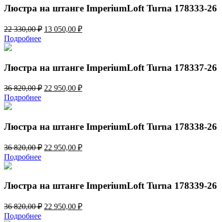
330,00 ₽.
Люстра на штанге ImperiumLoft Turna 178333-26
Первоначальная
Текущая
22 330,00
₽
13 050,00
₽
цена
цена:
Подробнее
составляла
13
22
050,00 ₽.
330,00 ₽.
Люстра на штанге ImperiumLoft Turna 178337-26
Первоначальная
Текущая
36 820,00
₽
22 950,00
₽
цена
цена:
Подробнее
составляла
22
36
950,00 ₽.
820,00 ₽.
Люстра на штанге ImperiumLoft Turna 178338-26
Первоначальная
Текущая
36 820,00
₽
22 950,00
₽
цена
цена:
Подробнее
составляла
22
36
950,00 ₽.
820,00 ₽.
Люстра на штанге ImperiumLoft Turna 178339-26
Первоначальная
Текущая
36 820,00
₽
22 950,00
₽
цена
цена:
Подробнее