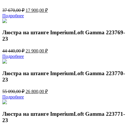
Первоначальная
Текущая
37 670,00
₽
17 900,00
₽
цена
цена:
Подробнее
составляла
17
37
900,00 ₽.
670,00 ₽.
Люстра на штанге ImperiumLoft Gamma 223769-
23
Первоначальная
Текущая
44 440,00
₽
21 900,00
₽
цена
цена:
Подробнее
составляла
21
44
900,00 ₽.
440,00 ₽.
Люстра на штанге ImperiumLoft Gamma 223770-
23
Первоначальная
Текущая
55 090,00
₽
26 800,00
₽
цена
цена:
Подробнее
составляла
26
55
800,00 ₽.
090,00 ₽.
Люстра на штанге ImperiumLoft Gamma 223771-
23