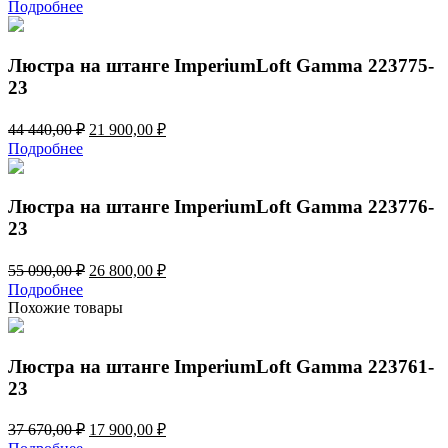
цена
цена:
Подробнее
составляла
17
37
900,00 ₽.
670,00 ₽.
Люстра на штанге ImperiumLoft Gamma 223775-
23
Первоначальная
Текущая
44 440,00
₽
21 900,00
₽
цена
цена:
Подробнее
составляла
21
44
900,00 ₽.
440,00 ₽.
Люстра на штанге ImperiumLoft Gamma 223776-
23
Первоначальная
Текущая
55 090,00
₽
26 800,00
₽
цена
цена:
Подробнее
составляла
26
Похожие товары
55
800,00 ₽.
090,00 ₽.
Люстра на штанге ImperiumLoft Gamma 223761-
23
Первоначальная
Текущая
37 670,00
₽
17 900,00
₽
цена
цена: