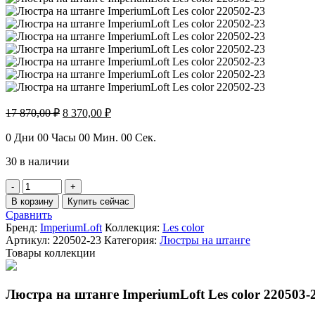
Первоначальная
Текущая
17 870,00
₽
8 370,00
₽
цена
цена:
составляла
8
0
Дни
00
Часы
00
Мин.
00
Сек.
17
370,00 ₽.
30 в наличии
870,00 ₽.
Количество
товара
В корзину
Купить сейчас
Люстра
Сравнить
на
Бренд:
ImperiumLoft
Коллекция:
Les color
штанге
Артикул:
220502-23
Категория:
Люстры на штанге
ImperiumLoft
Товары коллекции
Les
color
220502-
Люстра на штанге ImperiumLoft Les color 220503-
23