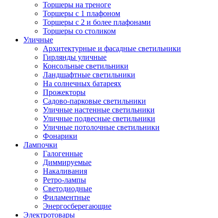
Торшеры на треноге
Торшеры с 1 плафоном
Торшеры с 2 и более плафонами
Торшеры со столиком
Уличные
Архитектурные и фасадные светильники
Гирлянды уличные
Консольные светильники
Ландшафтные светильники
На солнечных батареях
Прожекторы
Садово-парковые светильники
Уличные настенные светильники
Уличные подвесные светильники
Уличные потолочные светильники
Фонарики
Лампочки
Галогенные
Диммируемые
Накаливания
Ретро-лампы
Светодиодные
Филаментные
Энергосберегающие
Электротовары