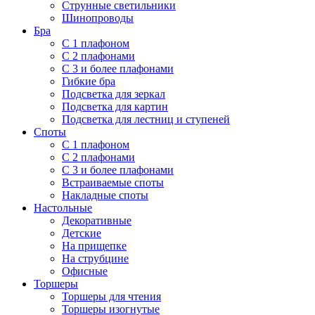
Струнные светильники
Шинопроводы
Бра
С 1 плафоном
С 2 плафонами
С 3 и более плафонами
Гибкие бра
Подсветка для зеркал
Подсветка для картин
Подсветка для лестниц и ступеней
Споты
С 1 плафоном
С 2 плафонами
С 3 и более плафонами
Встраиваемые споты
Накладные споты
Настольные
Декоративные
Детские
На прищепке
На струбцине
Офисные
Торшеры
Торшеры для чтения
Торшеры изогнутые