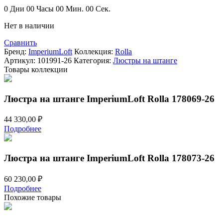
составляла
11
0
Дни
00
Часы
00
Мин.
00
Сек.
22
435,00 ₽.
Нет в наличии
870,00 ₽.
Сравнить
Бренд:
ImperiumLoft
Коллекция:
Rolla
Артикул:
101991-26
Категория:
Люстры на штанге
Товары коллекции
Люстра на штанге ImperiumLoft Rolla 178069-26
44 330,00
₽
Подробнее
Люстра на штанге ImperiumLoft Rolla 178073-26
60 230,00
₽
Подробнее
Похожие товары