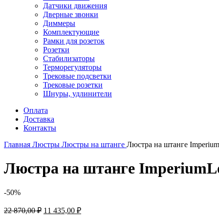
Датчики движения
Дверные звонки
Диммеры
Комплектующие
Рамки для розеток
Розетки
Стабилизаторы
Терморегуляторы
Трековые подсветки
Трековые розетки
Шнуры, удлинители
Оплата
Доставка
Контакты
Главная
Люстры
Люстры на штанге
Люстра на штанге Imperium
Люстра на штанге ImperiumLof
-50%
Первоначальная
Текущая
22 870,00
₽
11 435,00
₽
цена
цена: