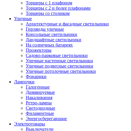
Торшеры с 1 плафоном
Торшеры с 2 и более плафонами
Торшеры со столиком
Уличные
Архитектурные и фасадные светильники
Гирлянды уличные
Консольные светильники
Ландшафтные светильники
На солнечных батареях
Прожекторы
Садово-парковые светильники
Уличные настенные светильники
Уличные подвесные светильники
Уличные потолочные светильники
Фонарики
Лампочки
Галогенные
Диммируемые
Накаливания
Ретро-лампы
Светодиодные
Филаментные
Энергосберегающие
Электротовары
Выключатели