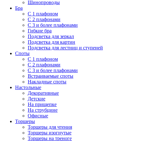
Шинопроводы
Бра
С 1 плафоном
С 2 плафонами
С 3 и более плафонами
Гибкие бра
Подсветка для зеркал
Подсветка для картин
Подсветка для лестниц и ступеней
Споты
С 1 плафоном
С 2 плафонами
С 3 и более плафонами
Встраиваемые споты
Накладные споты
Настольные
Декоративные
Детские
На прищепке
На струбцине
Офисные
Торшеры
Торшеры для чтения
Торшеры изогнутые
Торшеры на треноге