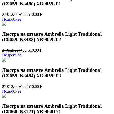
(C9059, N8480) XB9059201
Первоначальная
Текущая
27 012,00
₽
22 510,00
₽
цена
цена:
Подробнее
составляла
22
27
510,00 ₽.
012,00 ₽.
Люстра на штанге Ambrella Light Traditional
(C9059, N8488) XB9059202
Первоначальная
Текущая
27 012,00
₽
22 510,00
₽
цена
цена:
Подробнее
составляла
22
27
510,00 ₽.
012,00 ₽.
Люстра на штанге Ambrella Light Traditional
(C9059, N8484) XB9059203
Первоначальная
Текущая
27 012,00
₽
22 510,00
₽
цена
цена:
Подробнее
составляла
22
27
510,00 ₽.
012,00 ₽.
Люстра на штанге Ambrella Light Traditional
(C9060, N8121) XB9060151