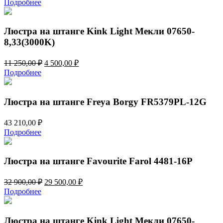
Подробнее
составляла
3
9
800,00 ₽.
500,00 ₽.
Люстра на штанге Kink Light Мекли 07650-
8,33(3000K)
Первоначальная
Текущая
11 250,00
₽
4 500,00
₽
цена
цена:
Подробнее
составляла
4
11
500,00 ₽.
250,00 ₽.
Люстра на штанге Freya Borgy FR5379PL-12G
43 210,00
₽
Подробнее
Люстра на штанге Favourite Farol 4481-16P
Первоначальная
Текущая
32 900,00
₽
29 500,00
₽
цена
цена:
Подробнее
составляла
29
32
500,00 ₽.
900,00 ₽.
Люстра на штанге Kink Light Мекли 07650-