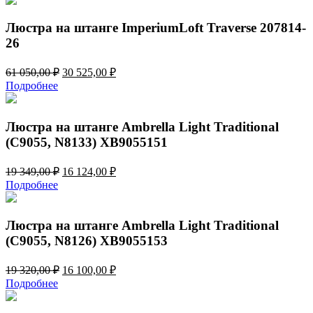
61
525,00 ₽.
050,00 ₽.
Люстра на штанге ImperiumLoft Traverse 207814-
26
Первоначальная
Текущая
61 050,00
₽
30 525,00
₽
цена
цена:
Подробнее
составляла
30
61
525,00 ₽.
050,00 ₽.
Люстра на штанге Ambrella Light Traditional
(C9055, N8133) XB9055151
Первоначальная
Текущая
19 349,00
₽
16 124,00
₽
цена
цена:
Подробнее
составляла
16
19
124,00 ₽.
349,00 ₽.
Люстра на штанге Ambrella Light Traditional
(C9055, N8126) XB9055153
Первоначальная
Текущая
19 320,00
₽
16 100,00
₽
цена
цена:
Подробнее
составляла
16
19
100,00 ₽.