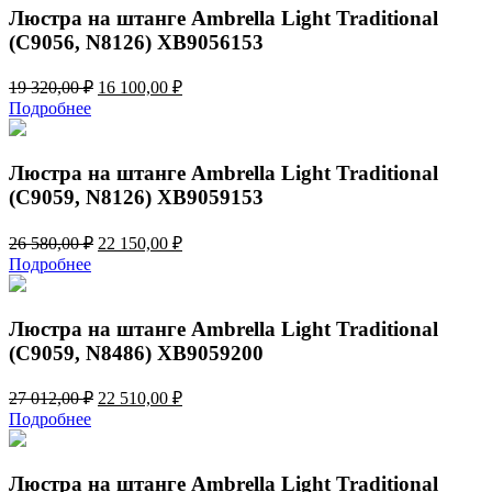
320,00 ₽.
Люстра на штанге Ambrella Light Traditional
(C9056, N8126) XB9056153
Первоначальная
Текущая
19 320,00
₽
16 100,00
₽
цена
цена:
Подробнее
составляла
16
19
100,00 ₽.
320,00 ₽.
Люстра на штанге Ambrella Light Traditional
(C9059, N8126) XB9059153
Первоначальная
Текущая
26 580,00
₽
22 150,00
₽
цена
цена:
Подробнее
составляла
22
26
150,00 ₽.
580,00 ₽.
Люстра на штанге Ambrella Light Traditional
(C9059, N8486) XB9059200
Первоначальная
Текущая
27 012,00
₽
22 510,00
₽
цена
цена:
Подробнее
составляла
22
27
510,00 ₽.
012,00 ₽.
Люстра на штанге Ambrella Light Traditional