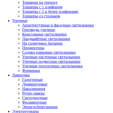
Торшеры на треноге
Торшеры с 1 плафоном
Торшеры с 2 и более плафонами
Торшеры со столиком
Уличные
Архитектурные и фасадные светильники
Гирлянды уличные
Консольные светильники
Ландшафтные светильники
На солнечных батареях
Прожекторы
Садово-парковые светильники
Уличные настенные светильники
Уличные подвесные светильники
Уличные потолочные светильники
Фонарики
Лампочки
Галогенные
Диммируемые
Накаливания
Ретро-лампы
Светодиодные
Филаментные
Энергосберегающие
Электротовары