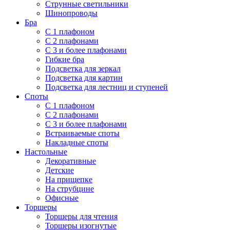
Струнные светильники
Шинопроводы
Бра
С 1 плафоном
С 2 плафонами
С 3 и более плафонами
Гибкие бра
Подсветка для зеркал
Подсветка для картин
Подсветка для лестниц и ступеней
Споты
С 1 плафоном
С 2 плафонами
С 3 и более плафонами
Встраиваемые споты
Накладные споты
Настольные
Декоративные
Детские
На прищепке
На струбцине
Офисные
Торшеры
Торшеры для чтения
Торшеры изогнутые