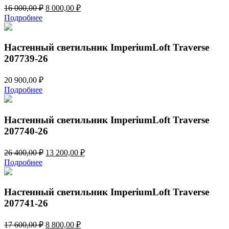
Первоначальная
Текущая
16 000,00
₽
8 000,00
₽
цена
цена:
Подробнее
составляла
8
16
000,00 ₽.
000,00 ₽.
Настенный светильник ImperiumLoft Traverse
207739-26
20 900,00
₽
Подробнее
Настенный светильник ImperiumLoft Traverse
207740-26
Первоначальная
Текущая
26 400,00
₽
13 200,00
₽
цена
цена:
Подробнее
составляла
13
26
200,00 ₽.
400,00 ₽.
Настенный светильник ImperiumLoft Traverse
207741-26
Первоначальная
Текущая
17 600,00
₽
8 800,00
₽