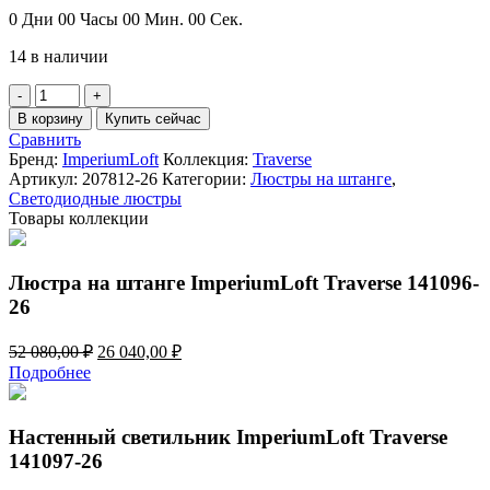
составляла
26
0
Дни
00
Часы
00
Мин.
00
Сек.
52
040,00 ₽.
14 в наличии
080,00 ₽.
Количество
товара
В корзину
Купить сейчас
Люстра
Сравнить
на
Бренд:
ImperiumLoft
Коллекция:
Traverse
штанге
Артикул:
207812-26
Категории:
Люстры на штанге
,
ImperiumLoft
Светодиодные люстры
Traverse
Товары коллекции
207812-
26
Люстра на штанге ImperiumLoft Traverse 141096-
26
Первоначальная
Текущая
52 080,00
₽
26 040,00
₽
цена
цена:
Подробнее
составляла
26
52
040,00 ₽.
080,00 ₽.
Настенный светильник ImperiumLoft Traverse
141097-26