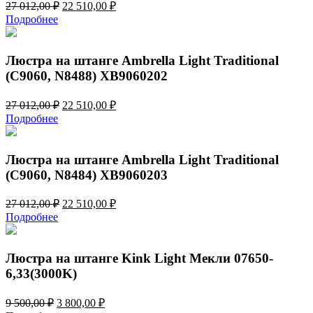
Первоначальная
Текущая
27 012,00
₽
22 510,00
₽
цена
цена:
Подробнее
составляла
22
27
510,00 ₽.
012,00 ₽.
Люстра на штанге Ambrella Light Traditional
(C9060, N8488) XB9060202
Первоначальная
Текущая
27 012,00
₽
22 510,00
₽
цена
цена:
Подробнее
составляла
22
27
510,00 ₽.
012,00 ₽.
Люстра на штанге Ambrella Light Traditional
(C9060, N8484) XB9060203
Первоначальная
Текущая
27 012,00
₽
22 510,00
₽
цена
цена:
Подробнее
составляла
22
27
510,00 ₽.
012,00 ₽.
Люстра на штанге Kink Light Мекли 07650-
6,33(3000K)
Первоначальная
Текущая
9 500,00
₽
3 800,00
₽
цена
цена: