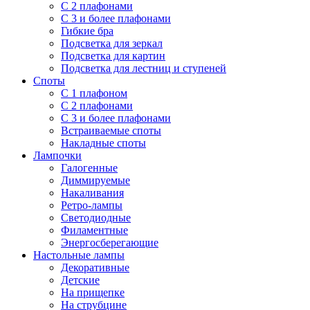
С 2 плафонами
С 3 и более плафонами
Гибкие бра
Подсветка для зеркал
Подсветка для картин
Подсветка для лестниц и ступеней
Споты
С 1 плафоном
С 2 плафонами
С 3 и более плафонами
Встраиваемые споты
Накладные споты
Лампочки
Галогенные
Диммируемые
Накаливания
Ретро-лампы
Светодиодные
Филаментные
Энергосберегающие
Настольные лампы
Декоративные
Детские
На прищепке
На струбцине