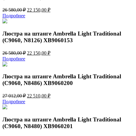
Первоначальная
Текущая
26 580,00
₽
22 150,00
₽
цена
цена:
Подробнее
составляла
22
26
150,00 ₽.
580,00 ₽.
Люстра на штанге Ambrella Light Traditional
(C9060, N8126) XB9060153
Первоначальная
Текущая
26 580,00
₽
22 150,00
₽
цена
цена:
Подробнее
составляла
22
26
150,00 ₽.
580,00 ₽.
Люстра на штанге Ambrella Light Traditional
(C9060, N8486) XB9060200
Первоначальная
Текущая
27 012,00
₽
22 510,00
₽
цена
цена:
Подробнее
составляла
22
27
510,00 ₽.
012,00 ₽.
Люстра на штанге Ambrella Light Traditional
(C9060, N8480) XB9060201