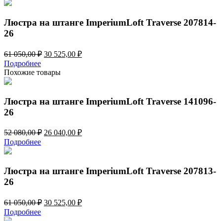
61
525,00 ₽.
050,00 ₽.
Люстра на штанге ImperiumLoft Traverse 207814-
26
Первоначальная
Текущая
61 050,00
₽
30 525,00
₽
цена
цена:
Подробнее
составляла
30
Похожие товары
61
525,00 ₽.
050,00 ₽.
Люстра на штанге ImperiumLoft Traverse 141096-
26
Первоначальная
Текущая
52 080,00
₽
26 040,00
₽
цена
цена:
Подробнее
составляла
26
52
040,00 ₽.
080,00 ₽.
Люстра на штанге ImperiumLoft Traverse 207813-
26
Первоначальная
Текущая
61 050,00
₽
30 525,00
₽
цена
цена:
Подробнее
составляла
30