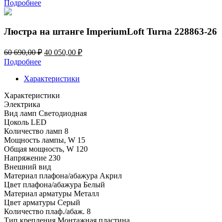
цена
цена:
Подробнее
составляла
33
49
750,00 ₽.
080,00 ₽.
Люстра на штанге ImperiumLoft Turna 228863-26
Первоначальная
Текущая
60 690,00
₽
40 050,00
₽
цена
цена:
Подробнее
составляла
40
60
Характеристики
050,00 ₽.
690,00 ₽.
Характеристики
Электрика
Вид ламп
Светодиодная
Цоколь
LED
Количество ламп
8
Мощность лампы, W
15
Общая мощность, W
120
Напряжение
230
Внешний вид
Материал плафона/абажура
Акрил
Цвет плафона/абажура
Белый
Материал арматуры
Металл
Цвет арматуры
Серый
Количество плаф./абаж.
8
Тип крепления
Монтажная пластина