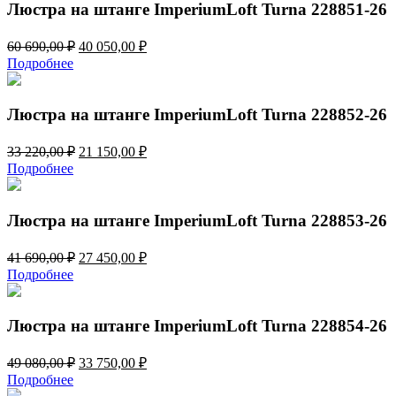
080,00 ₽.
Люстра на штанге ImperiumLoft Turna 228851-26
Первоначальная
Текущая
60 690,00
₽
40 050,00
₽
цена
цена:
Подробнее
составляла
40
60
050,00 ₽.
690,00 ₽.
Люстра на штанге ImperiumLoft Turna 228852-26
Первоначальная
Текущая
33 220,00
₽
21 150,00
₽
цена
цена:
Подробнее
составляла
21
33
150,00 ₽.
220,00 ₽.
Люстра на штанге ImperiumLoft Turna 228853-26
Первоначальная
Текущая
41 690,00
₽
27 450,00
₽
цена
цена:
Подробнее
составляла
27
41
450,00 ₽.
690,00 ₽.
Люстра на штанге ImperiumLoft Turna 228854-26
Первоначальная
Текущая
49 080,00
₽
33 750,00
₽
цена
цена:
Подробнее
составляла
33