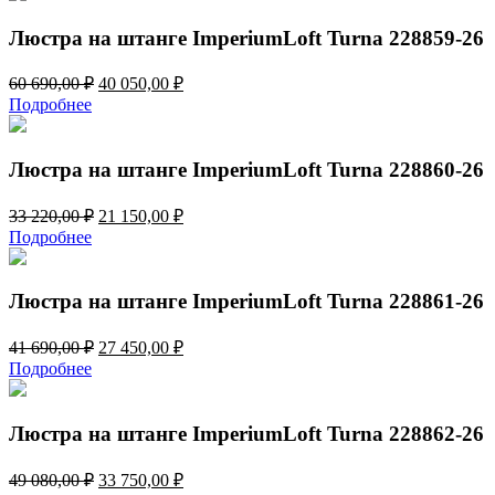
49
750,00 ₽.
080,00 ₽.
Люстра на штанге ImperiumLoft Turna 228859-26
Первоначальная
Текущая
60 690,00
₽
40 050,00
₽
цена
цена:
Подробнее
составляла
40
60
050,00 ₽.
690,00 ₽.
Люстра на штанге ImperiumLoft Turna 228860-26
Первоначальная
Текущая
33 220,00
₽
21 150,00
₽
цена
цена:
Подробнее
составляла
21
33
150,00 ₽.
220,00 ₽.
Люстра на штанге ImperiumLoft Turna 228861-26
Первоначальная
Текущая
41 690,00
₽
27 450,00
₽
цена
цена:
Подробнее
составляла
27
41
450,00 ₽.
690,00 ₽.
Люстра на штанге ImperiumLoft Turna 228862-26
Первоначальная
Текущая
49 080,00
₽
33 750,00
₽