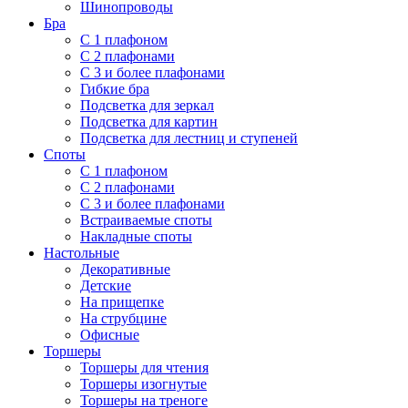
Шинопроводы
Бра
С 1 плафоном
С 2 плафонами
С 3 и более плафонами
Гибкие бра
Подсветка для зеркал
Подсветка для картин
Подсветка для лестниц и ступеней
Споты
С 1 плафоном
С 2 плафонами
С 3 и более плафонами
Встраиваемые споты
Накладные споты
Настольные
Декоративные
Детские
На прищепке
На струбцине
Офисные
Торшеры
Торшеры для чтения
Торшеры изогнутые
Торшеры на треноге