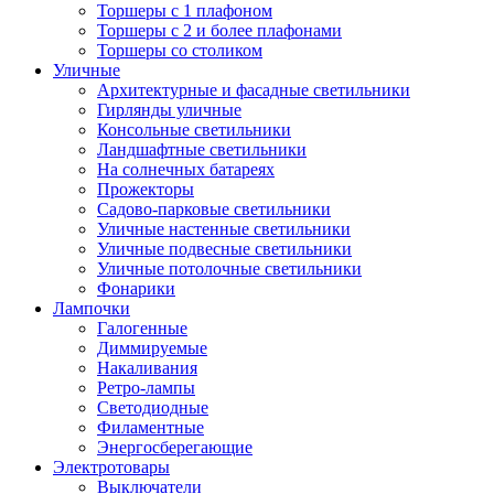
Торшеры с 1 плафоном
Торшеры с 2 и более плафонами
Торшеры со столиком
Уличные
Архитектурные и фасадные светильники
Гирлянды уличные
Консольные светильники
Ландшафтные светильники
На солнечных батареях
Прожекторы
Садово-парковые светильники
Уличные настенные светильники
Уличные подвесные светильники
Уличные потолочные светильники
Фонарики
Лампочки
Галогенные
Диммируемые
Накаливания
Ретро-лампы
Светодиодные
Филаментные
Энергосберегающие
Электротовары
Выключатели