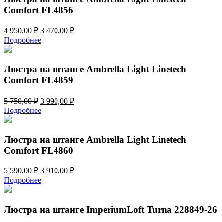
Comfort FL4856
Первоначальная
Текущая
4 950,00
₽
3 470,00
₽
цена
цена:
Подробнее
составляла
3
4
470,00 ₽.
950,00 ₽.
Люстра на штанге Ambrella Light Linetech
Comfort FL4859
Первоначальная
Текущая
5 750,00
₽
3 990,00
₽
цена
цена:
Подробнее
составляла
3
5
990,00 ₽.
750,00 ₽.
Люстра на штанге Ambrella Light Linetech
Comfort FL4860
Первоначальная
Текущая
5 590,00
₽
3 910,00
₽
цена
цена:
Подробнее
составляла
3
5
910,00 ₽.
590,00 ₽.
Люстра на штанге ImperiumLoft Turna 228849-26