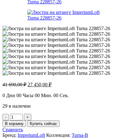
Первоначальная
Текущая
41 690,00
₽
27 450,00
₽
цена
цена:
составляла
27
0
Дни
00
Часы
00
Мин.
00
Сек.
41
450,00 ₽.
29 в наличии
690,00 ₽.
Количество
товара
В корзину
Купить сейчас
Люстра
Сравнить
на
Бренд:
ImperiumLoft
Коллекция:
Turna-B
штанге