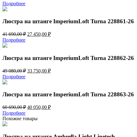
цена
цена:
Подробнее
составляла
21
33
150,00 ₽.
220,00 ₽.
Люстра на штанге ImperiumLoft Turna 228861-26
Первоначальная
Текущая
41 690,00
₽
27 450,00
₽
цена
цена:
Подробнее
составляла
27
41
450,00 ₽.
690,00 ₽.
Люстра на штанге ImperiumLoft Turna 228862-26
Первоначальная
Текущая
49 080,00
₽
33 750,00
₽
цена
цена:
Подробнее
составляла
33
49
750,00 ₽.
080,00 ₽.
Люстра на штанге ImperiumLoft Turna 228863-26
Первоначальная
Текущая
60 690,00
₽
40 050,00
₽
цена
цена:
Подробнее
составляла
40
Похожие товары
60
050,00 ₽.
690,00 ₽.
Люстра на штанге Ambrella Light Linetech