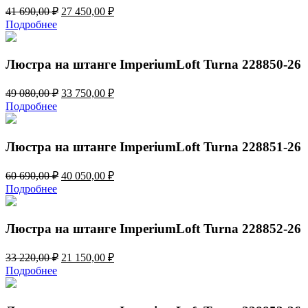
Первоначальная
Текущая
41 690,00
₽
27 450,00
₽
цена
цена:
Подробнее
составляла
27
41
450,00 ₽.
690,00 ₽.
Люстра на штанге ImperiumLoft Turna 228850-26
Первоначальная
Текущая
49 080,00
₽
33 750,00
₽
цена
цена:
Подробнее
составляла
33
49
750,00 ₽.
080,00 ₽.
Люстра на штанге ImperiumLoft Turna 228851-26
Первоначальная
Текущая
60 690,00
₽
40 050,00
₽
цена
цена:
Подробнее
составляла
40
60
050,00 ₽.
690,00 ₽.
Люстра на штанге ImperiumLoft Turna 228852-26
Первоначальная
Текущая
33 220,00
₽
21 150,00
₽
цена
цена:
Подробнее
составляла
21
33
150,00 ₽.
220,00 ₽.