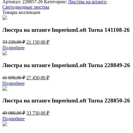
Артикул:
228857-26
Категории:
Люстры на штанге
,
ImperiumLoft
Светодиодные люстры
Turna
Товары коллекции
228857-
26
Люстра на штанге ImperiumLoft Turna 141108-26
Первоначальная
Текущая
33 220,00
₽
21 150,00
₽
цена
цена:
Подробнее
составляла
21
33
150,00 ₽.
220,00 ₽.
Люстра на штанге ImperiumLoft Turna 228849-26
Первоначальная
Текущая
41 690,00
₽
27 450,00
₽
цена
цена:
Подробнее
составляла
27
41
450,00 ₽.
690,00 ₽.
Люстра на штанге ImperiumLoft Turna 228850-26
Первоначальная
Текущая
49 080,00
₽
33 750,00
₽
цена
цена:
Подробнее
составляла
33
49
750,00 ₽.