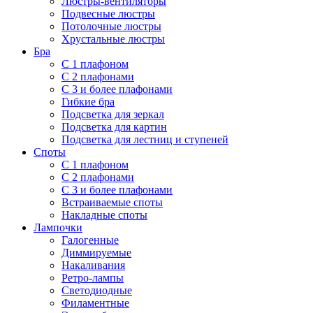
Люстры-вентиляторы
Подвесные люстры
Потолочные люстры
Хрустальные люстры
Бра
С 1 плафоном
С 2 плафонами
С 3 и более плафонами
Гибкие бра
Подсветка для зеркал
Подсветка для картин
Подсветка для лестниц и ступеней
Споты
С 1 плафоном
С 2 плафонами
С 3 и более плафонами
Встраиваемые споты
Накладные споты
Лампочки
Галогенные
Диммируемые
Накаливания
Ретро-лампы
Светодиодные
Филаментные