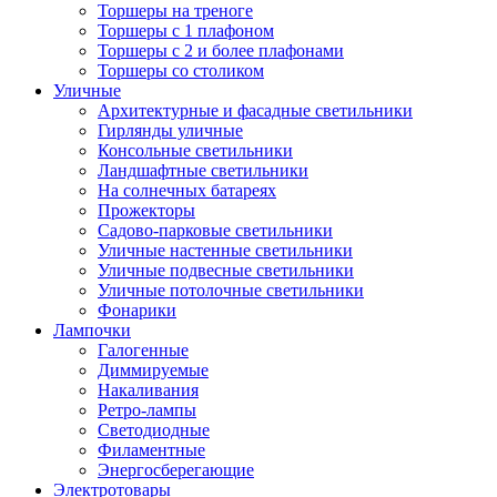
Торшеры на треноге
Торшеры с 1 плафоном
Торшеры с 2 и более плафонами
Торшеры со столиком
Уличные
Архитектурные и фасадные светильники
Гирлянды уличные
Консольные светильники
Ландшафтные светильники
На солнечных батареях
Прожекторы
Садово-парковые светильники
Уличные настенные светильники
Уличные подвесные светильники
Уличные потолочные светильники
Фонарики
Лампочки
Галогенные
Диммируемые
Накаливания
Ретро-лампы
Светодиодные
Филаментные
Энергосберегающие
Электротовары