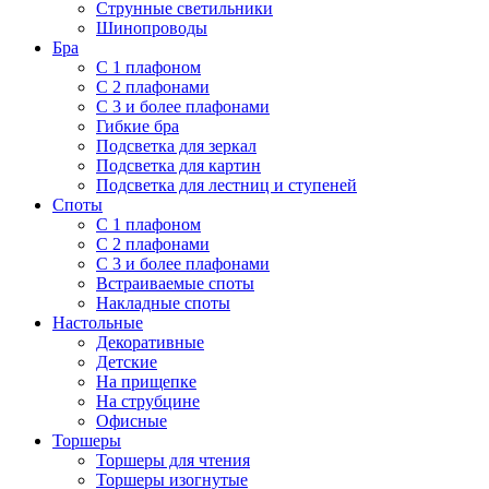
Струнные светильники
Шинопроводы
Бра
С 1 плафоном
С 2 плафонами
С 3 и более плафонами
Гибкие бра
Подсветка для зеркал
Подсветка для картин
Подсветка для лестниц и ступеней
Споты
С 1 плафоном
С 2 плафонами
С 3 и более плафонами
Встраиваемые споты
Накладные споты
Настольные
Декоративные
Детские
На прищепке
На струбцине
Офисные
Торшеры
Торшеры для чтения
Торшеры изогнутые