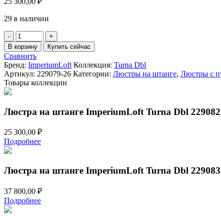
25 300,00
₽
29 в наличии
Количество
товара
В корзину
Купить сейчас
Люстра
Сравнить
на
Бренд:
ImperiumLoft
Коллекция:
Turna Dbl
штанге
Артикул:
229079-26
Категории:
Люстры на штанге
,
Люстры с п
ImperiumLoft
Товары коллекции
Turna
Dbl
229079-
Люстра на штанге ImperiumLoft Turna Dbl 229082
26
25 300,00
₽
Подробнее
Люстра на штанге ImperiumLoft Turna Dbl 229083
37 800,00
₽
Подробнее