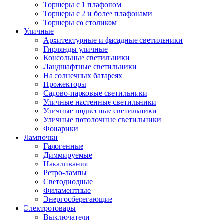
Торшеры с 1 плафоном
Торшеры с 2 и более плафонами
Торшеры со столиком
Уличные
Архитектурные и фасадные светильники
Гирлянды уличные
Консольные светильники
Ландшафтные светильники
На солнечных батареях
Прожекторы
Садово-парковые светильники
Уличные настенные светильники
Уличные подвесные светильники
Уличные потолочные светильники
Фонарики
Лампочки
Галогенные
Диммируемые
Накаливания
Ретро-лампы
Светодиодные
Филаментные
Энергосберегающие
Электротовары
Выключатели