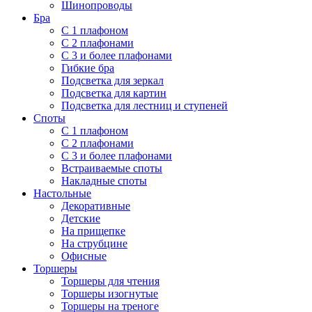
Шинопроводы
Бра
С 1 плафоном
С 2 плафонами
С 3 и более плафонами
Гибкие бра
Подсветка для зеркал
Подсветка для картин
Подсветка для лестниц и ступеней
Споты
С 1 плафоном
С 2 плафонами
С 3 и более плафонами
Встраиваемые споты
Накладные споты
Настольные
Декоративные
Детские
На прищепке
На струбцине
Офисные
Торшеры
Торшеры для чтения
Торшеры изогнутые
Торшеры на треноге