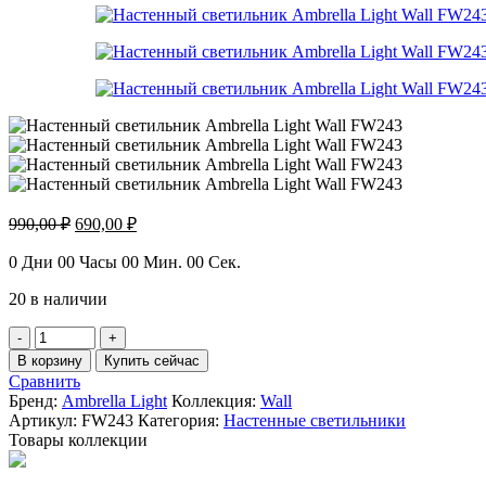
Первоначальная
Текущая
990,00
₽
690,00
₽
цена
цена:
составляла
0
Дни
00
Часы
00
690,00 ₽.
Мин.
00
Сек.
990,00 ₽.
20 в наличии
Количество
товара
В корзину
Купить сейчас
Настенный
Сравнить
светильник
Бренд:
Ambrella Light
Коллекция:
Wall
Ambrella
Артикул:
FW243
Категория:
Настенные светильники
Light
Товары коллекции
Wall
FW243