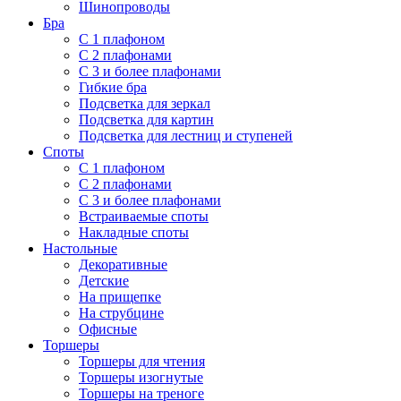
Шинопроводы
Бра
С 1 плафоном
С 2 плафонами
С 3 и более плафонами
Гибкие бра
Подсветка для зеркал
Подсветка для картин
Подсветка для лестниц и ступеней
Споты
С 1 плафоном
С 2 плафонами
С 3 и более плафонами
Встраиваемые споты
Накладные споты
Настольные
Декоративные
Детские
На прищепке
На струбцине
Офисные
Торшеры
Торшеры для чтения
Торшеры изогнутые
Торшеры на треноге