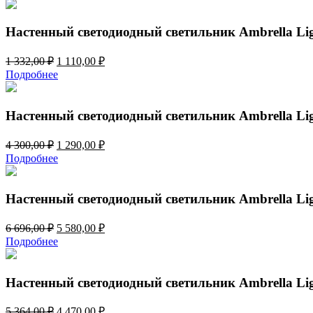
составляла
1
2
290,00 ₽.
220,00 ₽.
Настенный светодиодный светильник Ambrella Li
Первоначальная
Текущая
1 332,00
₽
1 110,00
₽
цена
цена:
Подробнее
составляла
1
1
110,00 ₽.
332,00 ₽.
Настенный светодиодный светильник Ambrella Li
Первоначальная
Текущая
4 300,00
₽
1 290,00
₽
цена
цена:
Подробнее
составляла
1
4
290,00 ₽.
300,00 ₽.
Настенный светодиодный светильник Ambrella Li
Первоначальная
Текущая
6 696,00
₽
5 580,00
₽
цена
цена:
Подробнее
составляла
5
6
580,00 ₽.
696,00 ₽.
Настенный светодиодный светильник Ambrella Li
Первоначальная
Текущая
5 364,00
₽
4 470,00
₽