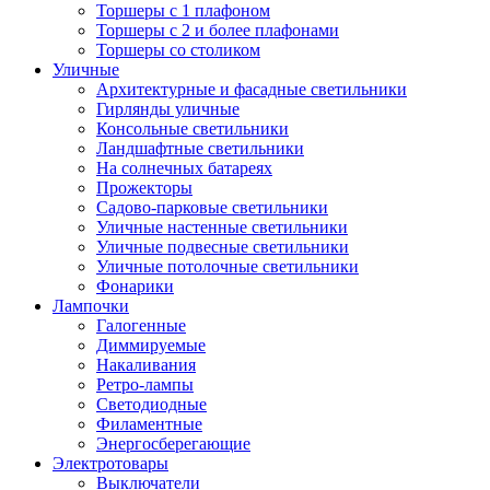
Торшеры с 1 плафоном
Торшеры с 2 и более плафонами
Торшеры со столиком
Уличные
Архитектурные и фасадные светильники
Гирлянды уличные
Консольные светильники
Ландшафтные светильники
На солнечных батареях
Прожекторы
Садово-парковые светильники
Уличные настенные светильники
Уличные подвесные светильники
Уличные потолочные светильники
Фонарики
Лампочки
Галогенные
Диммируемые
Накаливания
Ретро-лампы
Светодиодные
Филаментные
Энергосберегающие
Электротовары
Выключатели