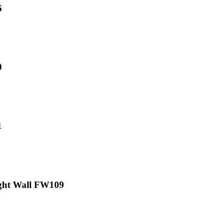
6
0
1
ght Wall FW109