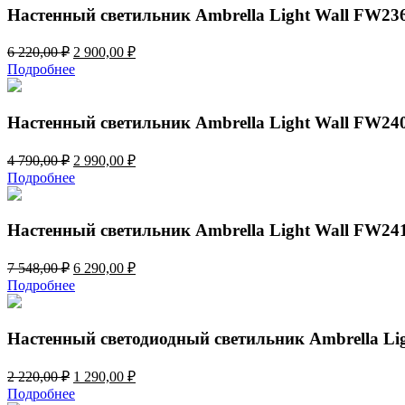
Настенный светильник Ambrella Light Wall FW23
Первоначальная
Текущая
6 220,00
₽
2 900,00
₽
цена
цена:
Подробнее
составляла
2
6
900,00 ₽.
220,00 ₽.
Настенный светильник Ambrella Light Wall FW24
Первоначальная
Текущая
4 790,00
₽
2 990,00
₽
цена
цена:
Подробнее
составляла
2
4
990,00 ₽.
790,00 ₽.
Настенный светильник Ambrella Light Wall FW24
Первоначальная
Текущая
7 548,00
₽
6 290,00
₽
цена
цена:
Подробнее
составляла
6
7
290,00 ₽.
548,00 ₽.
Настенный светодиодный светильник Ambrella Li
Первоначальная
Текущая
2 220,00
₽
1 290,00
₽
цена
цена:
Подробнее