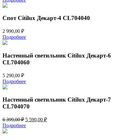
Спот Citilux Декарт-4 CL704040
2 990,00
₽
Подробнее
Настенный светильник Citilux Декарт-6
CL704060
5 290,00
₽
Подробнее
Настенный светильник Citilux Декарт-7
CL704070
Первоначальная
Текущая
6 399,00
₽
5 590,00
₽
цена
цена:
Подробнее
составляла
5
6
590,00 ₽.