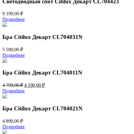
Светодиодный спот Citilux Декарт CL704423
9 199,00
₽
Подробнее
Бра Citilux Декарт CL704031N
5 590,00
₽
Подробнее
Бра Citilux Декарт CL704011N
Первоначальная
Текущая
4 799,00
₽
4 190,00
₽
цена
цена:
Подробнее
составляла
4
4
190,00 ₽.
799,00 ₽.
Бра Citilux Декарт CL704021N
4 890,00
₽
Подробнее