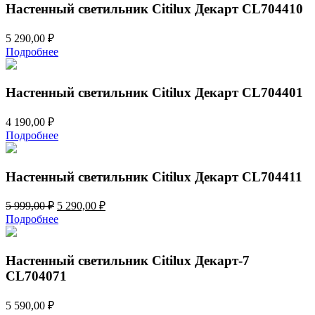
399,00 ₽.
Настенный светильник Citilux Декарт CL704410
5 290,00
₽
Подробнее
Настенный светильник Citilux Декарт CL704401
4 190,00
₽
Подробнее
Настенный светильник Citilux Декарт CL704411
Первоначальная
Текущая
5 999,00
₽
5 290,00
₽
цена
цена:
Подробнее
составляла
5
5
290,00 ₽.
999,00 ₽.
Настенный светильник Citilux Декарт-7
CL704071
5 590,00
₽