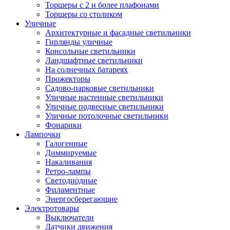
Торшеры с 2 и более плафонами
Торшеры со столиком
Уличные
Архитектурные и фасадные светильники
Гирлянды уличные
Консольные светильники
Ландшафтные светильники
На солнечных батареях
Прожекторы
Садово-парковые светильники
Уличные настенные светильники
Уличные подвесные светильники
Уличные потолочные светильники
Фонарики
Лампочки
Галогенные
Диммируемые
Накаливания
Ретро-лампы
Светодиодные
Филаментные
Энергосберегающие
Электротовары
Выключатели
Датчики движения