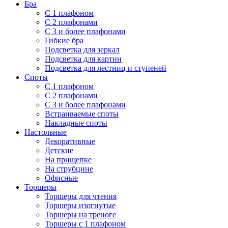
Бра
С 1 плафоном
С 2 плафонами
С 3 и более плафонами
Гибкие бра
Подсветка для зеркал
Подсветка для картин
Подсветка для лестниц и ступеней
Споты
С 1 плафоном
С 2 плафонами
С 3 и более плафонами
Встраиваемые споты
Накладные споты
Настольные
Декоративные
Детские
На прищепке
На струбцине
Офисные
Торшеры
Торшеры для чтения
Торшеры изогнутые
Торшеры на треноге
Торшеры с 1 плафоном