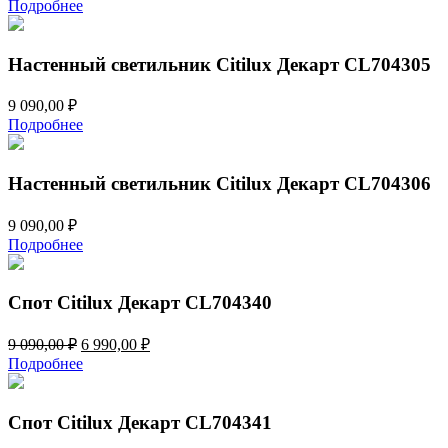
Подробнее
Настенный светильник Citilux Декарт CL704305
9 090,00
₽
Подробнее
Настенный светильник Citilux Декарт CL704306
9 090,00
₽
Подробнее
Спот Citilux Декарт CL704340
Первоначальная
Текущая
9 090,00
₽
6 990,00
₽
цена
цена:
Подробнее
составляла
6
9
990,00 ₽.
090,00 ₽.
Спот Citilux Декарт CL704341