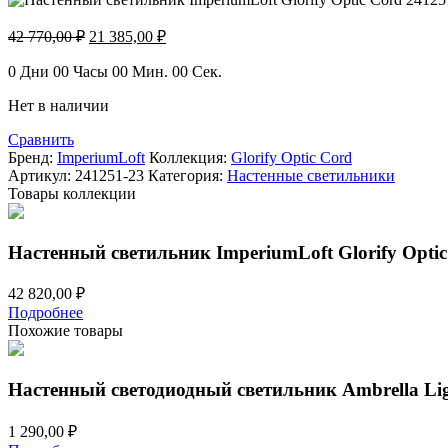
Первоначальная
Текущая
42 770,00
₽
21 385,00
₽
цена
цена:
составляла
21
0
Дни
00
Часы
00
Мин.
00
Сек.
42
385,00 ₽.
Нет в наличии
770,00 ₽.
Сравнить
Бренд:
ImperiumLoft
Коллекция:
Glorify Optic Cord
Артикул:
241251-23
Категория:
Настенные светильники
Товары коллекции
Настенный светильник ImperiumLoft Glorify Optic
42 820,00
₽
Подробнее
Похожие товары
Настенный светодиодный светильник Ambrella Lig
1 290,00
₽