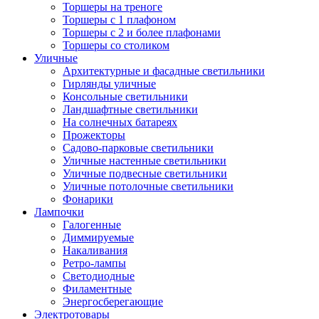
Торшеры на треноге
Торшеры с 1 плафоном
Торшеры с 2 и более плафонами
Торшеры со столиком
Уличные
Архитектурные и фасадные светильники
Гирлянды уличные
Консольные светильники
Ландшафтные светильники
На солнечных батареях
Прожекторы
Садово-парковые светильники
Уличные настенные светильники
Уличные подвесные светильники
Уличные потолочные светильники
Фонарики
Лампочки
Галогенные
Диммируемые
Накаливания
Ретро-лампы
Светодиодные
Филаментные
Энергосберегающие
Электротовары