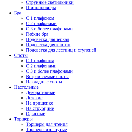
Струнные светильники
Шинопроводы
Бра
С 1 плафоном
С 2 плафонами
С 3 и более плафонами
Гибкие бра
Подсветка для зеркал
Подсветка для картин
Подсветка для лестниц и ступеней
Споты
С 1 плафоном
С 2 плафонами
С 3 и более плафонами
Встраиваемые споты
Накладные споты
Настольные
Декоративные
Детские
На прищепке
На струбцине
Офисные
Торшеры
Торшеры для чтения
Торшеры изогнутые