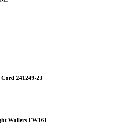
 Cord 241249-23
ht Wallers FW161