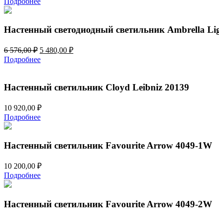
Подробнее
Настенный светодиодный светильник Ambrella Lig
Первоначальная
Текущая
6 576,00
₽
5 480,00
₽
цена
цена:
Подробнее
составляла
5
6
480,00 ₽.
576,00 ₽.
Настенный светильник Cloyd Leibniz 20139
10 920,00
₽
Подробнее
Настенный светильник Favourite Arrow 4049-1W
10 200,00
₽
Подробнее
Настенный светильник Favourite Arrow 4049-2W