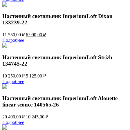
составляла
8
17
525,00 ₽.
050,00 ₽.
Настенный светильник ImperiumLoft Dixon
133239-22
Первоначальная
Текущая
11 550,00
₽
6 990,00
₽
цена
цена:
Подробнее
составляла
6
11
990,00 ₽.
550,00 ₽.
Настенный светильник ImperiumLoft Strizh
134745-22
Первоначальная
Текущая
10 250,00
₽
5 125,00
₽
цена
цена:
Подробнее
составляла
5
10
125,00 ₽.
250,00 ₽.
Настенный светильник ImperiumLoft Alouette
linear sconce 140565-26
Первоначальная
Текущая
20 490,00
₽
10 245,00
₽
цена
цена:
Подробнее
составляла
10