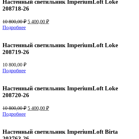
400,00 ₽.
Настенный светильник ImperiumLoft Loke
208718-26
Первоначальная
Текущая
10 800,00
₽
5 400,00
₽
цена
цена:
Подробнее
составляла
5
10
400,00 ₽.
800,00 ₽.
Настенный светильник ImperiumLoft Loke
208719-26
10 800,00
₽
Подробнее
Настенный светильник ImperiumLoft Loke
208720-26
Первоначальная
Текущая
10 800,00
₽
5 400,00
₽
цена
цена:
Подробнее
составляла
5
10
400,00 ₽.
800,00 ₽.
Настенный светильник ImperiumLoft Birta
203763-26