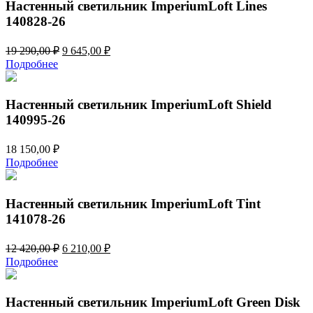
920,00 ₽.
Настенный светильник ImperiumLoft Lines
140828-26
Первоначальная
Текущая
19 290,00
₽
9 645,00
₽
цена
цена:
Подробнее
составляла
9
19
645,00 ₽.
290,00 ₽.
Настенный светильник ImperiumLoft Shield
140995-26
18 150,00
₽
Подробнее
Настенный светильник ImperiumLoft Tint
141078-26
Первоначальная
Текущая
12 420,00
₽
6 210,00
₽
цена
цена:
Подробнее
составляла
6
12
210,00 ₽.
420,00 ₽.
Настенный светильник ImperiumLoft Green Disk