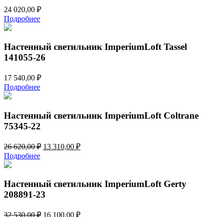
24 020,00
₽
Подробнее
Настенный светильник ImperiumLoft Tassel
141055-26
17 540,00
₽
Подробнее
Настенный светильник ImperiumLoft Coltrane
75345-22
Первоначальная
Текущая
26 620,00
₽
13 310,00
₽
цена
цена:
Подробнее
составляла
13
26
310,00 ₽.
620,00 ₽.
Настенный светильник ImperiumLoft Gerty
208891-23
Первоначальная
Текущая
32 530,00
₽
16 100,00
₽