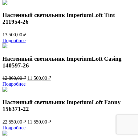
Настенный светильник ImperiumLoft Tint
211954-26
13 500,00
₽
Подробнее
Настенный светильник ImperiumLoft Casing
140597-26
Первоначальная
Текущая
12 860,00
₽
11 500,00
₽
цена
цена:
Подробнее
составляла
11
12
500,00 ₽.
860,00 ₽.
Настенный светильник ImperiumLoft Fanny
156371-22
Первоначальная
Текущая
22 550,00
₽
11 550,00
₽
цена
цена:
Подробнее
составляла
11
22