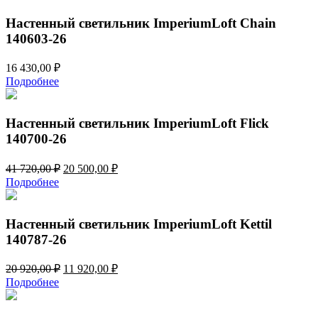
20
245,00 ₽.
490,00 ₽.
Настенный светильник ImperiumLoft Chain
140603-26
16 430,00
₽
Подробнее
Настенный светильник ImperiumLoft Flick
140700-26
Первоначальная
Текущая
41 720,00
₽
20 500,00
₽
цена
цена:
Подробнее
составляла
20
41
500,00 ₽.
720,00 ₽.
Настенный светильник ImperiumLoft Kettil
140787-26
Первоначальная
Текущая
20 920,00
₽
11 920,00
₽
цена
цена:
Подробнее
составляла
11
20
920,00 ₽.