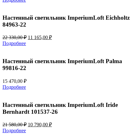
составляла
11
22
110,00 ₽.
220,00 ₽.
Настенный светильник ImperiumLoft Eichholtz
84963-22
Первоначальная
Текущая
22 330,00
₽
11 165,00
₽
цена
цена:
Подробнее
составляла
11
22
165,00 ₽.
330,00 ₽.
Настенный светильник ImperiumLoft Palma
99816-22
15 470,00
₽
Подробнее
Настенный светильник ImperiumLoft Iride
Bernhardt 101537-26
Первоначальная
Текущая
21 580,00
₽
10 790,00
₽
цена
цена:
Подробнее
составляла
10