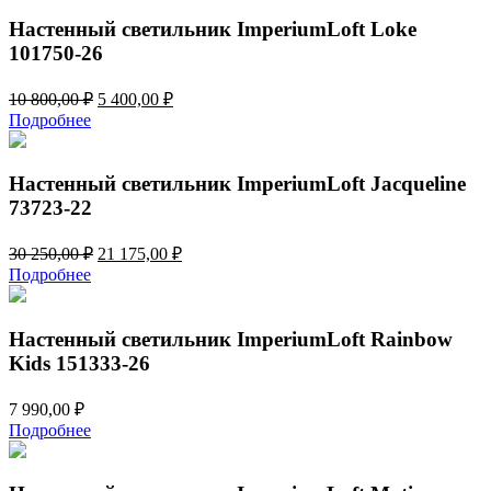
21
790,00 ₽.
580,00 ₽.
Настенный светильник ImperiumLoft Loke
101750-26
Первоначальная
Текущая
10 800,00
₽
5 400,00
₽
цена
цена:
Подробнее
составляла
5
10
400,00 ₽.
800,00 ₽.
Настенный светильник ImperiumLoft Jacqueline
73723-22
Первоначальная
Текущая
30 250,00
₽
21 175,00
₽
цена
цена:
Подробнее
составляла
21
30
175,00 ₽.
250,00 ₽.
Настенный светильник ImperiumLoft Rainbow
Kids 151333-26
7 990,00
₽
Подробнее