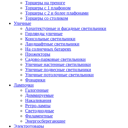
Торшеры на треноге
Торшеры с 1 плафоном
Торшеры с 2 и более плафонами
Торшеры со столиком
Уличные
Архитектурные и фасадные светильники
Гирлянды уличные
Консольные светильники
Ландшафтные светильники
На солнечных батареях
Прожекторы
Садово-парковые светильники
Уличные настенные светильники
Уличные подвесные светильники
Уличные потолочные светильники
Фонарики
Лампочки
Галогенные
Диммируемые
Накаливания
Ретро-лампы
Светодиодные
Филаментные
Энергосберегающие
Электротовары