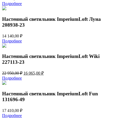
Подробнее
Настенный светильник ImperiumLoft Луна
208938-23
14 140,00
₽
Подробнее
Настенный светильник ImperiumLoft Wiki
227113-23
Первоначальная
Текущая
22 950,00
₽
16 065,00
₽
цена
цена:
Подробнее
составляла
16
22
065,00 ₽.
950,00 ₽.
Настенный светильник ImperiumLoft Fun
131696-49
17 410,00
₽
Подробнее