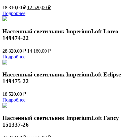
Первоначальная
Текущая
18 310,00
₽
12 520,00
₽
цена
цена:
Подробнее
составляла
12
18
520,00 ₽.
310,00 ₽.
Настенный светильник ImperiumLoft Loreo
149474-22
Первоначальная
Текущая
28 320,00
₽
14 160,00
₽
цена
цена:
Подробнее
составляла
14
28
160,00 ₽.
320,00 ₽.
Настенный светильник ImperiumLoft Eclipse
149475-22
18 520,00
₽
Подробнее
Настенный светильник ImperiumLoft Fancy
151337-26
Первоначальная
Текущая