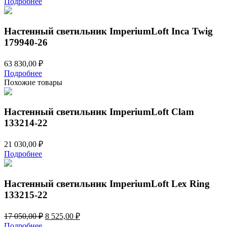
Подробнее
Настенный светильник ImperiumLoft Inca Twig
179940-26
63 830,00
₽
Подробнее
Похожие товары
Настенный светильник ImperiumLoft Clam
133214-22
21 030,00
₽
Подробнее
Настенный светильник ImperiumLoft Lex Ring
133215-22
Первоначальная
Текущая
17 050,00
₽
8 525,00
₽
цена
цена:
Подробнее