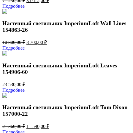
71 230,00
₽
35 615,00
₽
цена
цена:
Подробнее
составляла
35
71
615,00 ₽.
230,00 ₽.
Настенный светильник ImperiumLoft Wall Lines
154863-26
Первоначальная
Текущая
10 800,00
₽
8 700,00
₽
цена
цена:
Подробнее
составляла
8
10
700,00 ₽.
800,00 ₽.
Настенный светильник ImperiumLoft Leaves
154906-60
23 530,00
₽
Подробнее
Настенный светильник ImperiumLoft Tom Dixon
157000-22
Первоначальная
Текущая
21 360,00
₽
11 590,00
₽
цена
цена:
Подробнее