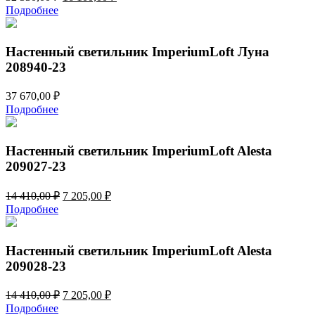
цена
цена:
Подробнее
составляла
16
32
100,00 ₽.
530,00 ₽.
Настенный светильник ImperiumLoft Луна
208940-23
37 670,00
₽
Подробнее
Настенный светильник ImperiumLoft Alesta
209027-23
Первоначальная
Текущая
14 410,00
₽
7 205,00
₽
цена
цена:
Подробнее
составляла
7
14
205,00 ₽.
410,00 ₽.
Настенный светильник ImperiumLoft Alesta
209028-23
Первоначальная
Текущая
14 410,00
₽
7 205,00
₽
цена
цена:
Подробнее