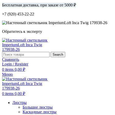
Бесплатная доставка, при заказе от 5000 ₽
+7 (920) 453-22-22
Обратитесь к эксперту
Search
Сравнить
Login / Register
0
items
0,00
₽
Меню
0
items
0,00
₽
Люстры
Большие люстры
Каскадные люстры