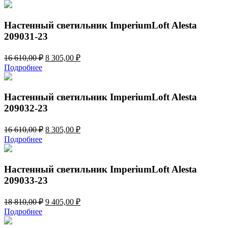
составляла
7
14
205,00 ₽.
410,00 ₽.
Настенный светильник ImperiumLoft Alesta
209031-23
Первоначальная
Текущая
16 610,00
₽
8 305,00
₽
цена
цена:
Подробнее
составляла
8
16
305,00 ₽.
610,00 ₽.
Настенный светильник ImperiumLoft Alesta
209032-23
Первоначальная
Текущая
16 610,00
₽
8 305,00
₽
цена
цена:
Подробнее
составляла
8
16
305,00 ₽.
610,00 ₽.
Настенный светильник ImperiumLoft Alesta
209033-23
Первоначальная
Текущая
18 810,00
₽
9 405,00
₽
цена
цена:
Подробнее
составляла
9
18