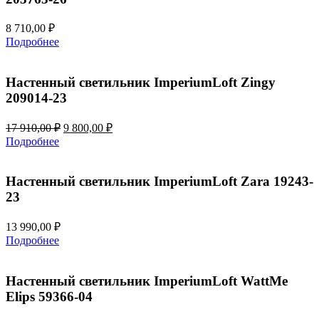
8 710,00
₽
Подробнее
Настенный светильник ImperiumLoft Zingy
209014-23
Первоначальная
Текущая
17 910,00
₽
9 800,00
₽
цена
цена:
Подробнее
составляла
9
17
800,00 ₽.
910,00 ₽.
Настенный светильник ImperiumLoft Zara 19243-
23
13 990,00
₽
Подробнее
Настенный светильник ImperiumLoft WattMe
Elips 59366-04