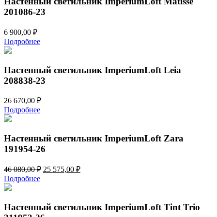
Настенный светильник ImperiumLoft Matisse
201086-23
6 900,00
₽
Подробнее
Настенный светильник ImperiumLoft Leia
208838-23
26 670,00
₽
Подробнее
Настенный светильник ImperiumLoft Zara
191954-26
Первоначальная
Текущая
46 080,00
₽
25 575,00
₽
цена
цена:
Подробнее
составляла
25
46
575,00 ₽.
080,00 ₽.
Настенный светильник ImperiumLoft Tint Trio