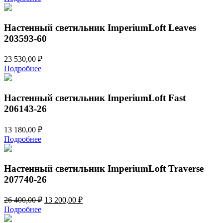
составляла
11
21
590,00 ₽.
360,00 ₽.
Настенный светильник ImperiumLoft Leaves
203593-60
23 530,00
₽
Подробнее
Настенный светильник ImperiumLoft Fast
206143-26
13 180,00
₽
Подробнее
Настенный светильник ImperiumLoft Traverse
207740-26
Первоначальная
Текущая
26 400,00
₽
13 200,00
₽
цена
цена:
Подробнее
составляла
13