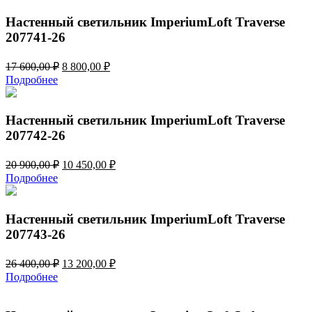
26
200,00 ₽.
400,00 ₽.
Настенный светильник ImperiumLoft Traverse
207741-26
Первоначальная
Текущая
17 600,00
₽
8 800,00
₽
цена
цена:
Подробнее
составляла
8
17
800,00 ₽.
600,00 ₽.
Настенный светильник ImperiumLoft Traverse
207742-26
Первоначальная
Текущая
20 900,00
₽
10 450,00
₽
цена
цена:
Подробнее
составляла
10
20
450,00 ₽.
900,00 ₽.
Настенный светильник ImperiumLoft Traverse
207743-26
Первоначальная
Текущая
26 400,00
₽
13 200,00
₽
цена
цена:
Подробнее
составляла
13
26
200,00 ₽.