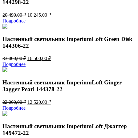
144298-22
Первоначальная
Текущая
20 490,00
₽
10 245,00
₽
цена
цена:
Подробнее
составляла
10
20
245,00 ₽.
490,00 ₽.
Настенный светильник ImperiumLoft Green Disk
144306-22
Первоначальная
Текущая
33 000,00
₽
16 500,00
₽
цена
цена:
Подробнее
составляла
16
33
500,00 ₽.
000,00 ₽.
Настенный светильник ImperiumLoft Ginger
Jagger Pearl 144378-22
Первоначальная
Текущая
22 000,00
₽
12 520,00
₽
цена
цена:
Подробнее
составляла
12
22
520,00 ₽.
000,00 ₽.
Настенный светильник ImperiumLoft Джаггер
149472-22