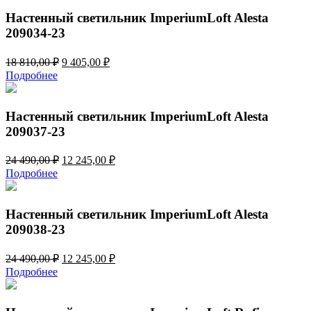
405,00 ₽.
810,00 ₽.
Настенный светильник ImperiumLoft Alesta
209034-23
Первоначальная
Текущая
18 810,00
₽
9 405,00
₽
цена
цена:
Подробнее
составляла
9
18
405,00 ₽.
810,00 ₽.
Настенный светильник ImperiumLoft Alesta
209037-23
Первоначальная
Текущая
24 490,00
₽
12 245,00
₽
цена
цена:
Подробнее
составляла
12
24
245,00 ₽.
490,00 ₽.
Настенный светильник ImperiumLoft Alesta
209038-23
Первоначальная
Текущая
24 490,00
₽
12 245,00
₽
цена
цена:
Подробнее
составляла
12
24
245,00 ₽.
490,00 ₽.