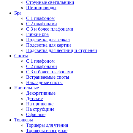
Струнные светильники
Шинопроводы
Бра
С 1 плафоном
С 2 плафонами
С 3 и более плафонами
Гибкие бра
Подсветка для зеркал
Подсветка для картин
Подсветка для лестниц и ступеней
Споты
С 1 плафоном
С 2 плафонами
С 3 и более плафонами
Встраиваемые споты
Накладные споты
Настольные
Декоративные
Детские
На прищепке
На струбцине
Офисные
Торшеры
Торшеры для чтения
Торшеры изогнутые