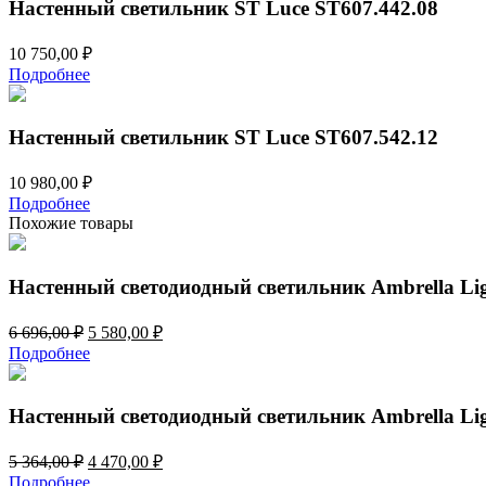
Настенный светильник ST Luce ST607.442.08
10 750,00
₽
Подробнее
Настенный светильник ST Luce ST607.542.12
10 980,00
₽
Подробнее
Похожие товары
Настенный светодиодный светильник Ambrella Li
Первоначальная
Текущая
6 696,00
₽
5 580,00
₽
цена
цена:
Подробнее
составляла
5
6
580,00 ₽.
696,00 ₽.
Настенный светодиодный светильник Ambrella Li
Первоначальная
Текущая
5 364,00
₽
4 470,00
₽
цена
цена:
Подробнее