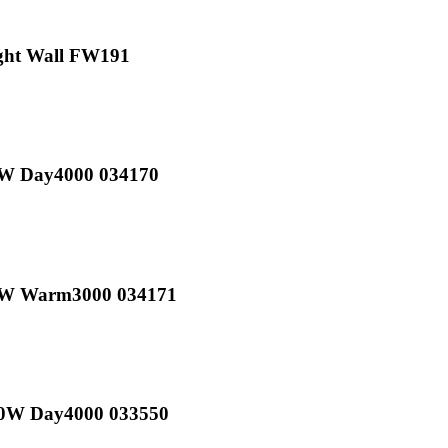
ght Wall FW191
7W Day4000 034170
-7W Warm3000 034171
10W Day4000 033550