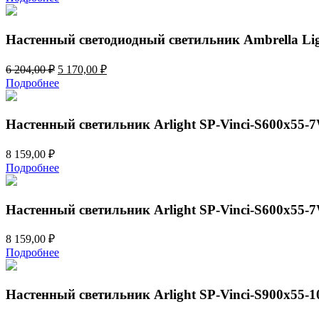
составляла
4
5
470,00 ₽.
364,00 ₽.
Настенный светодиодный светильник Ambrella Li
Первоначальная
Текущая
6 204,00
₽
5 170,00
₽
цена
цена:
Подробнее
составляла
5
6
170,00 ₽.
204,00 ₽.
Настенный светильник Arlight SP-Vinci-S600x55-
8 159,00
₽
Подробнее
Настенный светильник Arlight SP-Vinci-S600x55
8 159,00
₽
Подробнее
Настенный светильник Arlight SP-Vinci-S900x55-