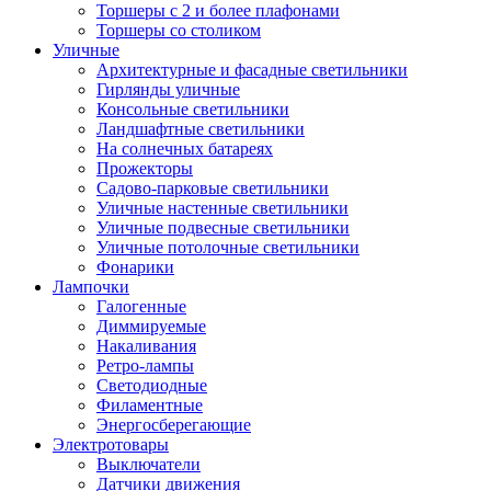
Торшеры с 2 и более плафонами
Торшеры со столиком
Уличные
Архитектурные и фасадные светильники
Гирлянды уличные
Консольные светильники
Ландшафтные светильники
На солнечных батареях
Прожекторы
Садово-парковые светильники
Уличные настенные светильники
Уличные подвесные светильники
Уличные потолочные светильники
Фонарики
Лампочки
Галогенные
Диммируемые
Накаливания
Ретро-лампы
Светодиодные
Филаментные
Энергосберегающие
Электротовары
Выключатели
Датчики движения