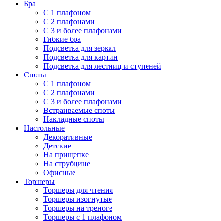
Бра
С 1 плафоном
С 2 плафонами
С 3 и более плафонами
Гибкие бра
Подсветка для зеркал
Подсветка для картин
Подсветка для лестниц и ступеней
Споты
С 1 плафоном
С 2 плафонами
С 3 и более плафонами
Встраиваемые споты
Накладные споты
Настольные
Декоративные
Детские
На прищепке
На струбцине
Офисные
Торшеры
Торшеры для чтения
Торшеры изогнутые
Торшеры на треноге
Торшеры с 1 плафоном