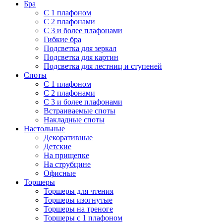
Бра
С 1 плафоном
С 2 плафонами
С 3 и более плафонами
Гибкие бра
Подсветка для зеркал
Подсветка для картин
Подсветка для лестниц и ступеней
Споты
С 1 плафоном
С 2 плафонами
С 3 и более плафонами
Встраиваемые споты
Накладные споты
Настольные
Декоративные
Детские
На прищепке
На струбцине
Офисные
Торшеры
Торшеры для чтения
Торшеры изогнутые
Торшеры на треноге
Торшеры с 1 плафоном