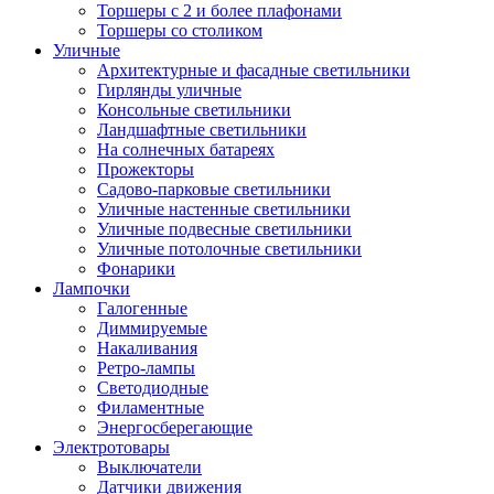
Торшеры с 2 и более плафонами
Торшеры со столиком
Уличные
Архитектурные и фасадные светильники
Гирлянды уличные
Консольные светильники
Ландшафтные светильники
На солнечных батареях
Прожекторы
Садово-парковые светильники
Уличные настенные светильники
Уличные подвесные светильники
Уличные потолочные светильники
Фонарики
Лампочки
Галогенные
Диммируемые
Накаливания
Ретро-лампы
Светодиодные
Филаментные
Энергосберегающие
Электротовары
Выключатели
Датчики движения