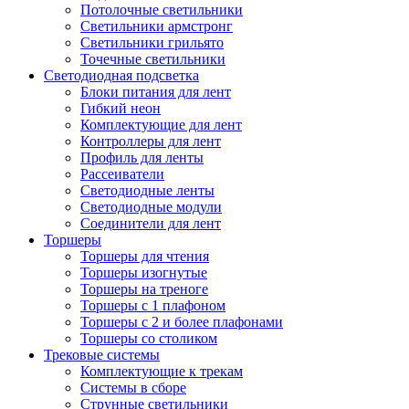
Потолочные светильники
Светильники армстронг
Светильники грильято
Точечные светильники
Светодиодная подсветка
Блоки питания для лент
Гибкий неон
Комплектующие для лент
Контроллеры для лент
Профиль для ленты
Рассеиватели
Светодиодные ленты
Светодиодные модули
Соединители для лент
Торшеры
Торшеры для чтения
Торшеры изогнутые
Торшеры на треноге
Торшеры с 1 плафоном
Торшеры с 2 и более плафонами
Торшеры со столиком
Трековые системы
Комплектующие к трекам
Системы в сборе
Струнные светильники