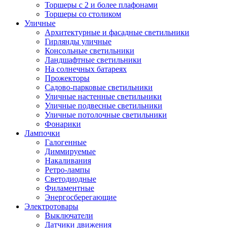
Торшеры с 2 и более плафонами
Торшеры со столиком
Уличные
Архитектурные и фасадные светильники
Гирлянды уличные
Консольные светильники
Ландшафтные светильники
На солнечных батареях
Прожекторы
Садово-парковые светильники
Уличные настенные светильники
Уличные подвесные светильники
Уличные потолочные светильники
Фонарики
Лампочки
Галогенные
Диммируемые
Накаливания
Ретро-лампы
Светодиодные
Филаментные
Энергосберегающие
Электротовары
Выключатели
Датчики движения