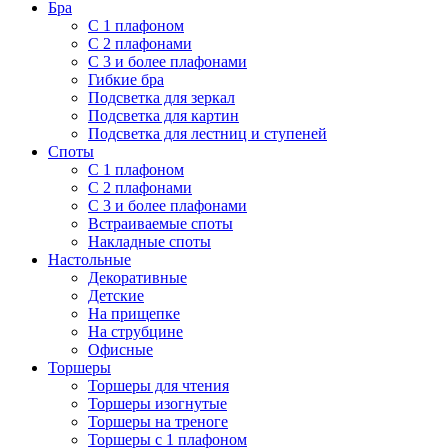
Бра
С 1 плафоном
С 2 плафонами
С 3 и более плафонами
Гибкие бра
Подсветка для зеркал
Подсветка для картин
Подсветка для лестниц и ступеней
Споты
С 1 плафоном
С 2 плафонами
С 3 и более плафонами
Встраиваемые споты
Накладные споты
Настольные
Декоративные
Детские
На прищепке
На струбцине
Офисные
Торшеры
Торшеры для чтения
Торшеры изогнутые
Торшеры на треноге
Торшеры с 1 плафоном