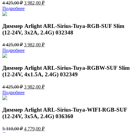
Первоначальная
Текущая
4 425,00
₽
3 982,00
₽
цена
цена:
Подробнее
составляла
3
4
982,00 ₽.
425,00 ₽.
Диммер Arlight ARL-Sirius-Tuya-RGB-SUF Slim
(12-24V, 3x2A, 2.4G) 032348
Первоначальная
Текущая
4 425,00
₽
3 982,00
₽
цена
цена:
Подробнее
составляла
3
4
982,00 ₽.
425,00 ₽.
Диммер Arlight ARL-Sirius-Tuya-RGBW-SUF Slim
(12-24V, 4x1.5A, 2.4G) 032349
Первоначальная
Текущая
4 425,00
₽
3 982,00
₽
цена
цена:
Подробнее
составляла
3
4
982,00 ₽.
425,00 ₽.
Диммер Arlight ARL-Sirius-Tuya-WIFI-RGB-SUF
(12-24V, 3x5A, 2.4G) 036360
Первоначальная
Текущая
5 310,00
₽
4 779,00
₽
цена
цена: