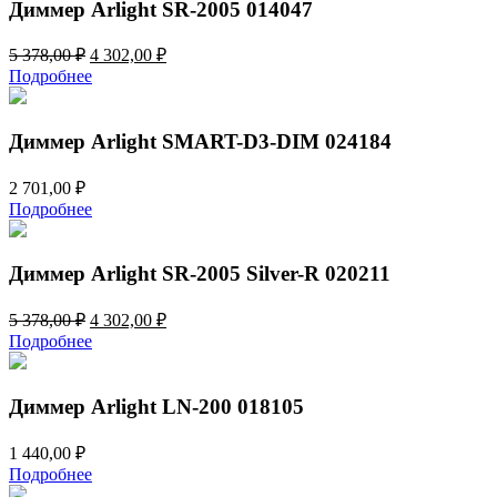
Диммер Arlight SR-2005 014047
(230V,
1A,
Первоначальная
Текущая
5 378,00
₽
4 302,00
₽
Triac,
цена
цена:
Rotary,
Подробнее
составляла
4
2.4G)
5
302,00 ₽.
025040
378,00 ₽.
Диммер Arlight SMART-D3-DIM 024184
2 701,00
₽
Подробнее
Диммер Arlight SR-2005 Silver-R 020211
Первоначальная
Текущая
5 378,00
₽
4 302,00
₽
цена
цена:
Подробнее
составляла
4
5
302,00 ₽.
378,00 ₽.
Диммер Arlight LN-200 018105
1 440,00
₽
Подробнее