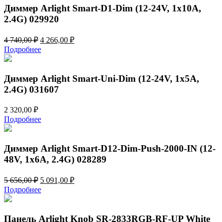
Диммер Arlight Smart-D1-Dim (12-24V, 1x10A,
2.4G) 029920
Первоначальная
Текущая
4 740,00
₽
4 266,00
₽
цена
цена:
Подробнее
составляла
4
4
266,00 ₽.
740,00 ₽.
Диммер Arlight Smart-Uni-Dim (12-24V, 1x5A,
2.4G) 031607
2 320,00
₽
Подробнее
Диммер Arlight Smart-D12-Dim-Push-2000-IN (12-
48V, 1x6A, 2.4G) 028289
Первоначальная
Текущая
5 656,00
₽
5 091,00
₽
цена
цена:
Подробнее
составляла
5
5
091,00 ₽.
656,00 ₽.
Панель Arlight Knob SR-2833RGB-RF-UP White