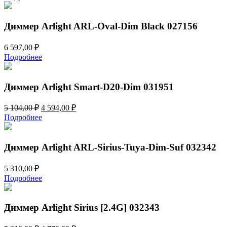
составляла
28
32
818,00 ₽.
020,00 ₽.
Диммер Arlight ARL-Oval-Dim Black 027156
6 597,00
₽
Подробнее
Диммер Arlight Smart-D20-Dim 031951
Первоначальная
Текущая
5 104,00
₽
4 594,00
₽
цена
цена:
Подробнее
составляла
4
5
594,00 ₽.
104,00 ₽.
Диммер Arlight ARL-Sirius-Tuya-Dim-Suf 032342
5 310,00
₽
Подробнее
Диммер Arlight Sirius [2.4G] 032343
Первоначальная
Текущая