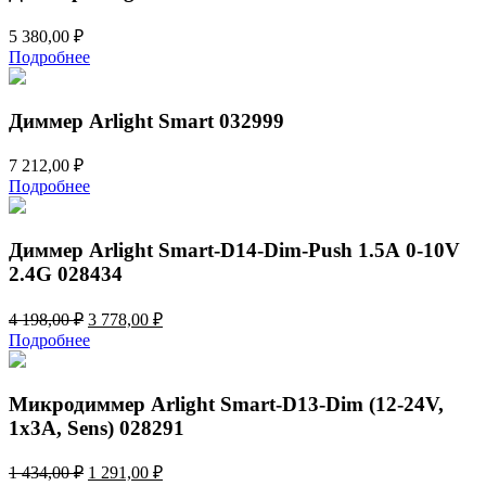
5 380,00
₽
Подробнее
Диммер Arlight Smart 032999
7 212,00
₽
Подробнее
Диммер Arlight Smart-D14-Dim-Push 1.5А 0-10V
2.4G 028434
Первоначальная
Текущая
4 198,00
₽
3 778,00
₽
цена
цена:
Подробнее
составляла
3
4
778,00 ₽.
198,00 ₽.
Микродиммер Arlight Smart-D13-Dim (12-24V,
1x3A, Sens) 028291
Первоначальная
Текущая
1 434,00
₽
1 291,00
₽