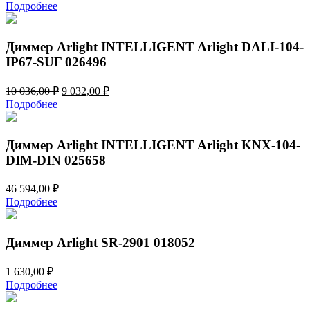
цена
цена:
Подробнее
составляла
3
3
125,00 ₽.
905,00 ₽.
Диммер Arlight INTELLIGENT Arlight DALI-104-
IP67-SUF 026496
Первоначальная
Текущая
10 036,00
₽
9 032,00
₽
цена
цена:
Подробнее
составляла
9
10
032,00 ₽.
036,00 ₽.
Диммер Arlight INTELLIGENT Arlight KNX-104-
DIM-DIN 025658
46 594,00
₽
Подробнее
Диммер Arlight SR-2901 018052
1 630,00
₽
Подробнее