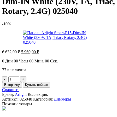
Dim-IN White (230V, 1A, Triac,
Rotary, 2.4G) 025040
-10%
Первоначальная
Текущая
6 632,00
₽
5 969,00
₽
цена
цена:
составляла
5
0
Дни
00
Часы
00
Мин.
00
Сек.
6
969,00 ₽.
77 в наличии
632,00 ₽.
Количество
товара
В корзину
Купить сейчас
Панель
Сравнить
Arlight
Бренд:
Arlight
Коллекция:
Smart-
Артикул:
025040
Категория:
Диммеры
P15-
Похожие товары
Dim-
IN
White