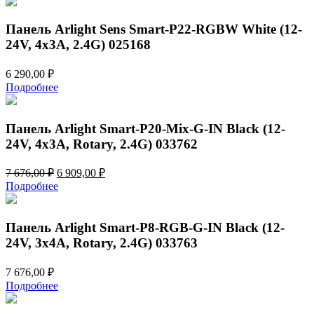
7
909,00 ₽.
676,00 ₽.
Панель Arlight Sens Smart-P22-RGBW White (12-
24V, 4x3A, 2.4G) 025168
6 290,00
₽
Подробнее
Панель Arlight Smart-P20-Mix-G-IN Black (12-
24V, 4x3A, Rotary, 2.4G) 033762
Первоначальная
Текущая
7 676,00
₽
6 909,00
₽
цена
цена:
Подробнее
составляла
6
7
909,00 ₽.
676,00 ₽.
Панель Arlight Smart-P8-RGB-G-IN Black (12-
24V, 3x4A, Rotary, 2.4G) 033763
7 676,00
₽
Подробнее