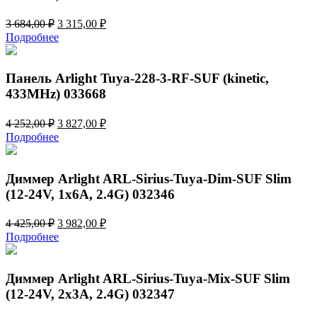
Первоначальная
Текущая
3 684,00
₽
3 315,00
₽
цена
цена:
Подробнее
составляла
3
3
315,00 ₽.
684,00 ₽.
Панель Arlight Tuya-228-3-RF-SUF (kinetic,
433MHz) 033668
Первоначальная
Текущая
4 252,00
₽
3 827,00
₽
цена
цена:
Подробнее
составляла
3
4
827,00 ₽.
252,00 ₽.
Диммер Arlight ARL-Sirius-Tuya-Dim-SUF Slim
(12-24V, 1x6A, 2.4G) 032346
Первоначальная
Текущая
4 425,00
₽
3 982,00
₽
цена
цена:
Подробнее
составляла
3
4
982,00 ₽.
425,00 ₽.
Диммер Arlight ARL-Sirius-Tuya-Mix-SUF Slim
(12-24V, 2x3A, 2.4G) 032347