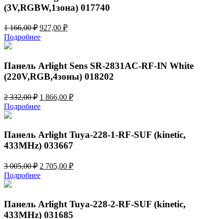
(3V,RGBW,1зона) 017740
Первоначальная
Текущая
1 166,00
₽
927,00
₽
цена
цена:
Подробнее
составляла
927,00 ₽.
1
166,00 ₽.
Панель Arlight Sens SR-2831AC-RF-IN White
(220V,RGB,4зоны) 018202
Первоначальная
Текущая
2 332,00
₽
1 866,00
₽
цена
цена:
Подробнее
составляла
1
2
866,00 ₽.
332,00 ₽.
Панель Arlight Tuya-228-1-RF-SUF (kinetic,
433MHz) 033667
Первоначальная
Текущая
3 005,00
₽
2 705,00
₽
цена
цена:
Подробнее
составляла
2
3
705,00 ₽.
005,00 ₽.
Панель Arlight Tuya-228-2-RF-SUF (kinetic,
433MHz) 031685