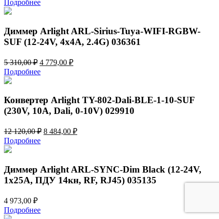
Подробнее
составляла
4
5
779,00 ₽.
310,00 ₽.
Диммер Arlight ARL-Sirius-Tuya-WIFI-RGBW-
SUF (12-24V, 4x4A, 2.4G) 036361
Первоначальная
Текущая
5 310,00
₽
4 779,00
₽
цена
цена:
Подробнее
составляла
4
5
779,00 ₽.
310,00 ₽.
Конвертер Arlight TY-802-Dali-BLE-1-10-SUF
(230V, 10A, Dali, 0-10V) 029910
Первоначальная
Текущая
12 120,00
₽
8 484,00
₽
цена
цена:
Подробнее
составляла
8
12
484,00 ₽.
120,00 ₽.
Диммер Arlight ARL-SYNC-Dim Black (12-24V,
1x25A, ПДУ 14кн, RF, RJ45) 035135
4 973,00
₽
Подробнее