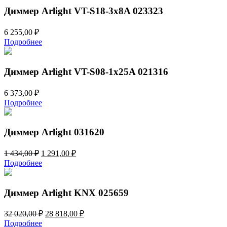
Диммер Arlight VT-S18-3x8A 023323
6 255,00
₽
Подробнее
Диммер Arlight VT-S08-1x25A 021316
6 373,00
₽
Подробнее
Диммер Arlight 031620
Первоначальная
Текущая
1 434,00
₽
1 291,00
₽
цена
цена:
Подробнее
составляла
1
1
291,00 ₽.
434,00 ₽.
Диммер Arlight KNX 025659
Первоначальная
Текущая
32 020,00
₽
28 818,00
₽
цена
цена:
Подробнее