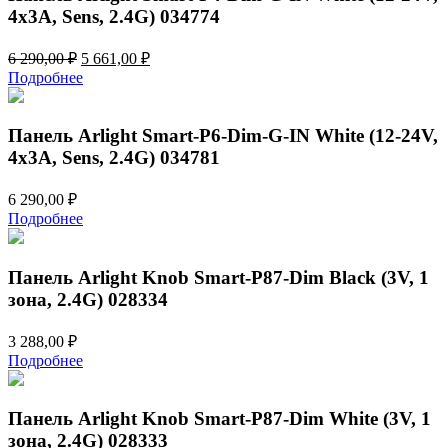
4x3A, Sens, 2.4G) 034774
Первоначальная
Текущая
6 290,00
₽
5 661,00
₽
цена
цена:
Подробнее
составляла
5
6
661,00 ₽.
290,00 ₽.
Панель Arlight Smart-P6-Dim-G-IN White (12-24V,
4x3A, Sens, 2.4G) 034781
6 290,00
₽
Подробнее
Панель Arlight Knob Smart-P87-Dim Black (3V, 1
зона, 2.4G) 028334
3 288,00
₽
Подробнее
Панель Arlight Knob Smart-P87-Dim White (3V, 1
зона, 2.4G) 028333