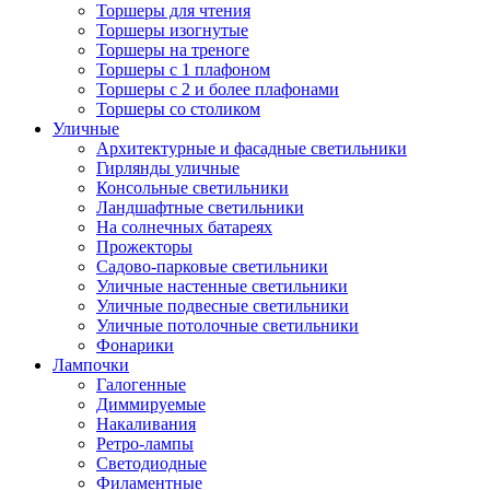
Торшеры для чтения
Торшеры изогнутые
Торшеры на треноге
Торшеры с 1 плафоном
Торшеры с 2 и более плафонами
Торшеры со столиком
Уличные
Архитектурные и фасадные светильники
Гирлянды уличные
Консольные светильники
Ландшафтные светильники
На солнечных батареях
Прожекторы
Садово-парковые светильники
Уличные настенные светильники
Уличные подвесные светильники
Уличные потолочные светильники
Фонарики
Лампочки
Галогенные
Диммируемые
Накаливания
Ретро-лампы
Светодиодные
Филаментные