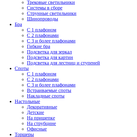
Трековые светильники
Системы в сборе
Струнные светильники
Шинопроводы
Бра
С 1 плафоном
С 2 плафонами
С 3 и более плафонами
Гибкие бра
Подсветка для зеркал
Подсветка для картин
Подсветка для лестниц и ступеней
Споты
С 1 плафоном
С 2 плафонами
С 3 и более плафонами
Встраиваемые споты
Накладные споты
Настольные
Декоративные
Детские
На прищепке
На струбцине
Офисные
Торшеры