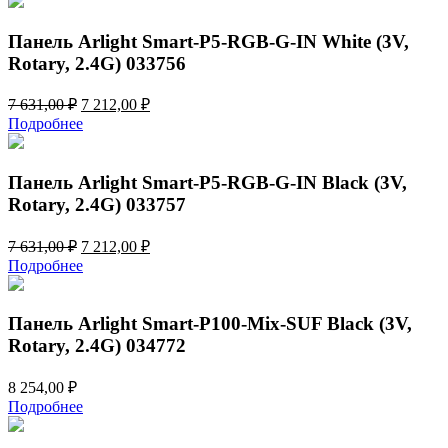
7
212,00 ₽.
631,00 ₽.
Панель Arlight Smart-P5-RGB-G-IN White (3V,
Rotary, 2.4G) 033756
Первоначальная
Текущая
7 631,00
₽
7 212,00
₽
цена
цена:
Подробнее
составляла
7
7
212,00 ₽.
631,00 ₽.
Панель Arlight Smart-P5-RGB-G-IN Black (3V,
Rotary, 2.4G) 033757
Первоначальная
Текущая
7 631,00
₽
7 212,00
₽
цена
цена:
Подробнее
составляла
7
7
212,00 ₽.
631,00 ₽.
Панель Arlight Smart-P100-Mix-SUF Black (3V,
Rotary, 2.4G) 034772
8 254,00
₽
Подробнее