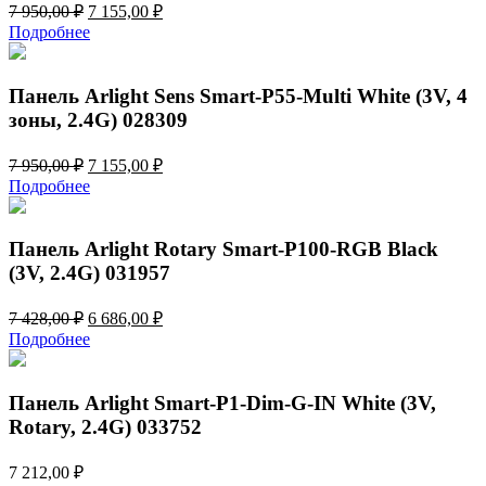
Первоначальная
Текущая
7 950,00
₽
7 155,00
₽
цена
цена:
Подробнее
составляла
7
7
155,00 ₽.
950,00 ₽.
Панель Arlight Sens Smart-P55-Multi White (3V, 4
зоны, 2.4G) 028309
Первоначальная
Текущая
7 950,00
₽
7 155,00
₽
цена
цена:
Подробнее
составляла
7
7
155,00 ₽.
950,00 ₽.
Панель Arlight Rotary Smart-P100-RGB Black
(3V, 2.4G) 031957
Первоначальная
Текущая
7 428,00
₽
6 686,00
₽
цена
цена:
Подробнее
составляла
6
7
686,00 ₽.
428,00 ₽.
Панель Arlight Smart-P1-Dim-G-IN White (3V,
Rotary, 2.4G) 033752
7 212,00
₽