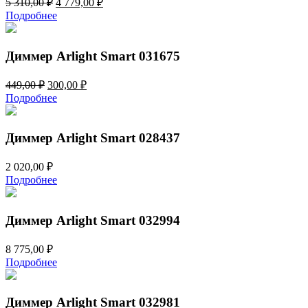
5 310,00
₽
4 779,00
₽
цена
цена:
Подробнее
составляла
4
5
779,00 ₽.
310,00 ₽.
Диммер Arlight Smart 031675
Первоначальная
Текущая
449,00
₽
300,00
₽
цена
цена:
Подробнее
составляла
300,00 ₽.
449,00 ₽.
Диммер Arlight Smart 028437
2 020,00
₽
Подробнее
Диммер Arlight Smart 032994
8 775,00
₽
Подробнее
Диммер Arlight Smart 032981