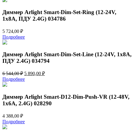
1
350,00 ₽.
500,00 ₽.
Диммер Arlight Smart-Dim-Set-Ring (12-24V,
1x8A, ПДУ 2.4G) 034786
5 724,00
₽
Подробнее
Диммер Arlight Smart-Dim-Set-Line (12-24V, 1x8A,
ПДУ 2.4G) 034794
Первоначальная
Текущая
6 544,00
₽
5 890,00
₽
цена
цена:
Подробнее
составляла
5
6
890,00 ₽.
544,00 ₽.
Диммер Arlight Smart-D12-Dim-Push-VR (12-48V,
1x6A, 2.4G) 028290
4 388,00
₽
Подробнее