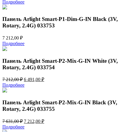
Подробнее
Панель Arlight Smart-P1-Dim-G-IN Black (3V,
Rotary, 2.4G) 033753
7 212,00
₽
Подробнее
Панель Arlight Smart-P2-Mix-G-IN White (3V,
Rotary, 2.4G) 033754
Первоначальная
Текущая
7 212,00
₽
6 491,00
₽
цена
цена:
Подробнее
составляла
6
7
491,00 ₽.
212,00 ₽.
Панель Arlight Smart-P2-Mix-G-IN Black (3V,
Rotary, 2.4G) 033755
Первоначальная
Текущая
7 631,00
₽
7 212,00
₽
цена
цена:
Подробнее
составляла
7