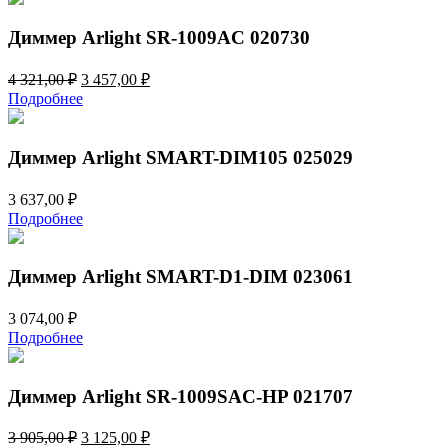
Диммер Arlight SR-1009AC 020730
Первоначальная
Текущая
4 321,00
₽
3 457,00
₽
цена
цена:
Подробнее
составляла
3
4
457,00 ₽.
321,00 ₽.
Диммер Arlight SMART-DIM105 025029
3 637,00
₽
Подробнее
Диммер Arlight SMART-D1-DIM 023061
3 074,00
₽
Подробнее
Диммер Arlight SR-1009SAC-HP 021707
Первоначальная
Текущая
3 905,00
₽
3 125,00
₽