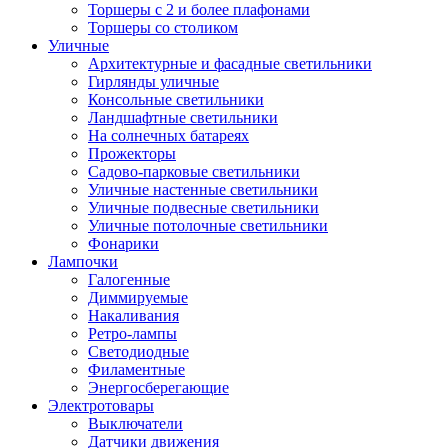
Торшеры с 2 и более плафонами
Торшеры со столиком
Уличные
Архитектурные и фасадные светильники
Гирлянды уличные
Консольные светильники
Ландшафтные светильники
На солнечных батареях
Прожекторы
Садово-парковые светильники
Уличные настенные светильники
Уличные подвесные светильники
Уличные потолочные светильники
Фонарики
Лампочки
Галогенные
Диммируемые
Накаливания
Ретро-лампы
Светодиодные
Филаментные
Энергосберегающие
Электротовары
Выключатели
Датчики движения