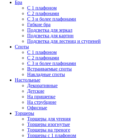
Бра
С 1 плафоном
С 2 плафонами
С 3 и более плафонами
Гибкие бра
Подсветка для зеркал
Подсветка для картин
Подсветка для лестниц и ступеней
Споты
С 1 плафоном
С 2 плафонами
С 3 и более плафонами
Встраиваемые споты
Накладные споты
Настольные
Декоративные
Детские
На прищепке
На струбцине
Офисные
Торшеры
Торшеры для чтения
Торшеры изогнутые
Торшеры на треноге
Торшеры с 1 плафоном