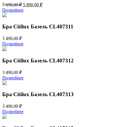
Первоначальная
Текущая
7 690,00
₽
5 890,00
₽
цена
цена:
Подробнее
составляла
5
7
890,00 ₽.
690,00 ₽.
Бра Citilux Базель CL407311
3 490,00
₽
Подробнее
Бра Citilux Базель CL407312
3 490,00
₽
Подробнее
Бра Citilux Базель CL407313
3 490,00
₽
Подробнее