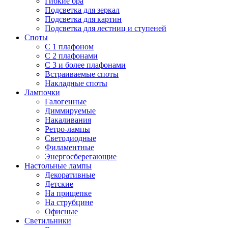
Гибкие бра
Подсветка для зеркал
Подсветка для картин
Подсветка для лестниц и ступеней
Споты
С 1 плафоном
С 2 плафонами
С 3 и более плафонами
Встраиваемые споты
Накладные споты
Лампочки
Галогенные
Диммируемые
Накаливания
Ретро-лампы
Светодиодные
Филаментные
Энергосберегающие
Настольные лампы
Декоративные
Детские
На прищепке
На струбцине
Офисные
Светильники