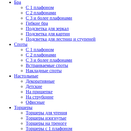
Бра
С 1 плафоном
С 2 плафонами
С 3 и более плафонами
Гибкие бра
Подсветка для зеркал
Подсветка для картин
Подсветка для лестниц и ступеней
Споты
С 1 плафоном
С 2 плафонами
С 3 и более плафонами
Встраиваемые споты
Накладные споты
Настольные
Декоративные
Детские
На прищепке
На струбцине
Офисные
Торшеры
Торшеры для чтения
Торшеры изогнутые
Торшеры на треноге
Торшеры с 1 плафоном