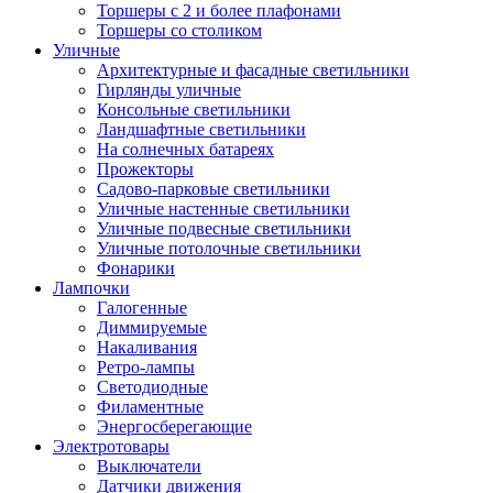
Торшеры с 2 и более плафонами
Торшеры со столиком
Уличные
Архитектурные и фасадные светильники
Гирлянды уличные
Консольные светильники
Ландшафтные светильники
На солнечных батареях
Прожекторы
Садово-парковые светильники
Уличные настенные светильники
Уличные подвесные светильники
Уличные потолочные светильники
Фонарики
Лампочки
Галогенные
Диммируемые
Накаливания
Ретро-лампы
Светодиодные
Филаментные
Энергосберегающие
Электротовары
Выключатели
Датчики движения