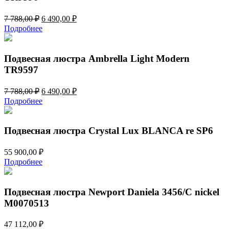
Первоначальная
Текущая
7 788,00
₽
6 490,00
₽
цена
цена:
Подробнее
составляла
6
7
490,00 ₽.
788,00 ₽.
Подвесная люстра Ambrella Light Modern
TR9597
Первоначальная
Текущая
7 788,00
₽
6 490,00
₽
цена
цена:
Подробнее
составляла
6
7
490,00 ₽.
788,00 ₽.
Подвесная люстра Crystal Lux BLANCA re SP6
55 900,00
₽
Подробнее
Подвесная люстра Newport Daniela 3456/C nickel
М0070513
47 112,00
₽