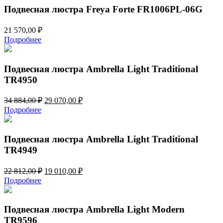
080,00 ₽.
Подвесная люстра Freya Forte FR1006PL-06G
21 570,00
₽
Подробнее
Подвесная люстра Ambrella Light Traditional
TR4950
Первоначальная
Текущая
34 884,00
₽
29 070,00
₽
цена
цена:
Подробнее
составляла
29
34
070,00 ₽.
884,00 ₽.
Подвесная люстра Ambrella Light Traditional
TR4949
Первоначальная
Текущая
22 812,00
₽
19 010,00
₽
цена
цена:
Подробнее
составляла
19
22
010,00 ₽.
812,00 ₽.
Подвесная люстра Ambrella Light Modern
TR9596