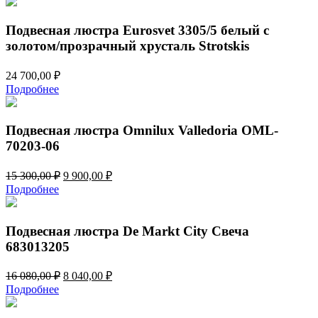
Подвесная люстра Eurosvet 3305/5 белый с
золотом/прозрачный хрусталь Strotskis
24 700,00
₽
Подробнее
Подвесная люстра Omnilux Valledoria OML-
70203-06
Первоначальная
Текущая
15 300,00
₽
9 900,00
₽
цена
цена:
Подробнее
составляла
9
15
900,00 ₽.
300,00 ₽.
Подвесная люстра De Markt City Свеча
683013205
Первоначальная
Текущая
16 080,00
₽
8 040,00
₽
цена
цена:
Подробнее
составляла
8
16
040,00 ₽.