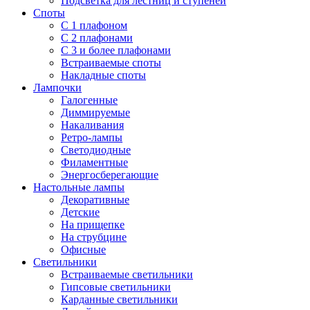
Подсветка для лестниц и ступеней
Споты
С 1 плафоном
С 2 плафонами
С 3 и более плафонами
Встраиваемые споты
Накладные споты
Лампочки
Галогенные
Диммируемые
Накаливания
Ретро-лампы
Светодиодные
Филаментные
Энергосберегающие
Настольные лампы
Декоративные
Детские
На прищепке
На струбцине
Офисные
Светильники
Встраиваемые светильники
Гипсовые светильники
Карданные светильники