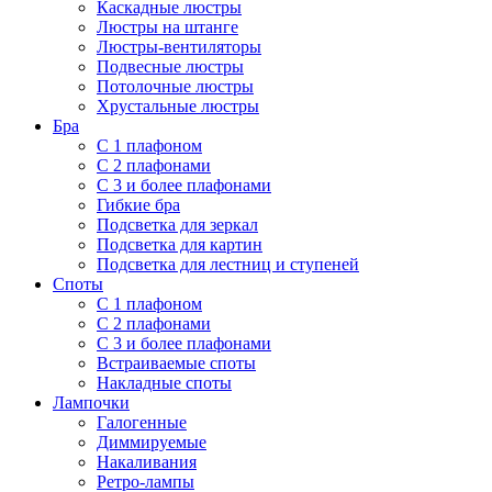
Каскадные люстры
Люстры на штанге
Люстры-вентиляторы
Подвесные люстры
Потолочные люстры
Хрустальные люстры
Бра
С 1 плафоном
С 2 плафонами
С 3 и более плафонами
Гибкие бра
Подсветка для зеркал
Подсветка для картин
Подсветка для лестниц и ступеней
Споты
С 1 плафоном
С 2 плафонами
С 3 и более плафонами
Встраиваемые споты
Накладные споты
Лампочки
Галогенные
Диммируемые
Накаливания
Ретро-лампы