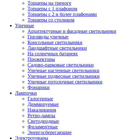
Торшеры на треноге
Торшеры с 1 плафоном
Торшеры с 2 и более плафонами
Торшеры со столиком
Уличные
Архитектурные и фасадные светильники
Гирлянды уличные
Консольные светильники
Ландшафтные светильники
На солнечных батареях
Прожекторы
Садово-парковые светильники
Уличные настенные светильники
Уличные подвесные светильники
Уличные потолочные светильники
Фонарики
Лампочки
Галогенные
Диммируемые
Накаливания
Ретро-лампы
Светодиодные
Филаментные
Энергосберегающие
Электротовары