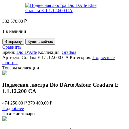
332 570,00
₽
1 в наличии
Количество
В корзину
Купить сейчас
товара
Сравнить
Подвесная
Бренд:
Dio D'Arte
Коллекция:
Gradara
люстра
Артикул:
Gradara E 1.1.12.600 CA
Категория:
Подвесные
Dio
люстры
DArte
Товары коллекции
Elite
Gradara
E
Подвесная люстра Dio DArte Asfour Gradara E
1.1.12.600
1.1.12.200 CA
CA
Первоначальная
Текущая
474 250,00
₽
379 400,00
₽
цена
цена:
Подробнее
составляла
379
Похожие товары
474
400,00 ₽.
250,00 ₽.