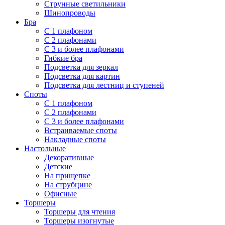
Струнные светильники
Шинопроводы
Бра
С 1 плафоном
С 2 плафонами
С 3 и более плафонами
Гибкие бра
Подсветка для зеркал
Подсветка для картин
Подсветка для лестниц и ступеней
Споты
С 1 плафоном
С 2 плафонами
С 3 и более плафонами
Встраиваемые споты
Накладные споты
Настольные
Декоративные
Детские
На прищепке
На струбцине
Офисные
Торшеры
Торшеры для чтения
Торшеры изогнутые