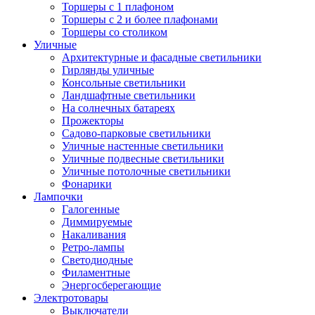
Торшеры с 1 плафоном
Торшеры с 2 и более плафонами
Торшеры со столиком
Уличные
Архитектурные и фасадные светильники
Гирлянды уличные
Консольные светильники
Ландшафтные светильники
На солнечных батареях
Прожекторы
Садово-парковые светильники
Уличные настенные светильники
Уличные подвесные светильники
Уличные потолочные светильники
Фонарики
Лампочки
Галогенные
Диммируемые
Накаливания
Ретро-лампы
Светодиодные
Филаментные
Энергосберегающие
Электротовары
Выключатели