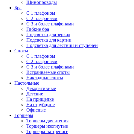
Шинопроводы
Бра
С 1 плафоном
С 2 плафонами
С 3 и более плафонами
Гибкие бра
Подсветка для зеркал
Подсветка для картин
Подсветка для лестниц и ступеней
Споты
С 1 плафоном
С 2 плафонами
С 3 и более плафонами
Встраиваемые споты
Накладные споты
Настольные
Декоративные
Детские
На прищепке
На струбцине
Офисные
Торшеры
Торшеры для чтения
Торшеры изогнутые
Торшеры на треноге