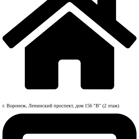
г. Воронеж, Ленинский проспект, дом 156 "В" (2 этаж)