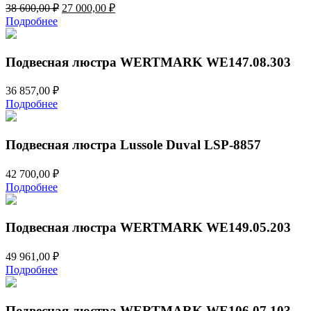
Первоначальная
Текущая
38 600,00
₽
27 000,00
₽
цена
цена:
Подробнее
составляла
27
38
000,00 ₽.
600,00 ₽.
Подвесная люстра WERTMARK WE147.08.303
36 857,00
₽
Подробнее
Подвесная люстра Lussole Duval LSP-8857
42 700,00
₽
Подробнее
Подвесная люстра WERTMARK WE149.05.203
49 961,00
₽
Подробнее
Подвесная люстра WERTMARK WE106.07.103