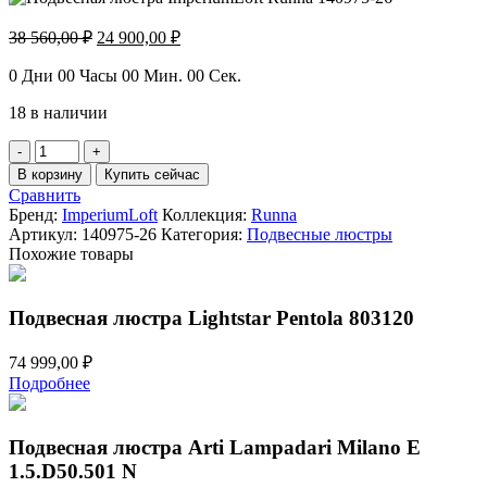
Первоначальная
Текущая
38 560,00
₽
24 900,00
₽
цена
цена:
составляла
24
0
Дни
00
Часы
00
Мин.
00
Сек.
38
900,00 ₽.
18 в наличии
560,00 ₽.
Количество
товара
В корзину
Купить сейчас
Подвесная
Сравнить
люстра
Бренд:
ImperiumLoft
Коллекция:
Runna
ImperiumLoft
Артикул:
140975-26
Категория:
Подвесные люстры
Runna
Похожие товары
140975-
26
Подвесная люстра Lightstar Pentola 803120
74 999,00
₽
Подробнее
Подвесная люстра Arti Lampadari Milano E
1.5.D50.501 N