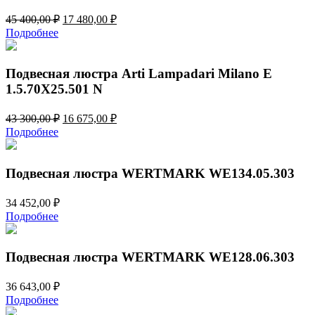
Первоначальная
Текущая
45 400,00
₽
17 480,00
₽
цена
цена:
Подробнее
составляла
17
45
480,00 ₽.
400,00 ₽.
Подвесная люстра Arti Lampadari Milano E
1.5.70X25.501 N
Первоначальная
Текущая
43 300,00
₽
16 675,00
₽
цена
цена:
Подробнее
составляла
16
43
675,00 ₽.
300,00 ₽.
Подвесная люстра WERTMARK WE134.05.303
34 452,00
₽
Подробнее
Подвесная люстра WERTMARK WE128.06.303
36 643,00
₽
Подробнее