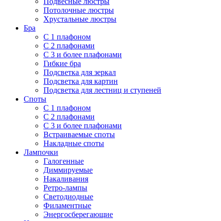
Подвесные люстры
Потолочные люстры
Хрустальные люстры
Бра
С 1 плафоном
С 2 плафонами
С 3 и более плафонами
Гибкие бра
Подсветка для зеркал
Подсветка для картин
Подсветка для лестниц и ступеней
Споты
С 1 плафоном
С 2 плафонами
С 3 и более плафонами
Встраиваемые споты
Накладные споты
Лампочки
Галогенные
Диммируемые
Накаливания
Ретро-лампы
Светодиодные
Филаментные
Энергосберегающие