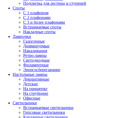
Подсветка для лестниц и ступеней
Споты
С 1 плафоном
С 2 плафонами
С 3 и более плафонами
Встраиваемые споты
Накладные споты
Лампочки
Галогенные
Диммируемые
Накаливания
Ретро-лампы
Светодиодные
Филаментные
Энергосберегающие
Настольные лампы
Декоративные
Детские
На прищепке
На струбцине
Офисные
Светильники
Встраиваемые светильники
Гипсовые светильники
Карданные светильники