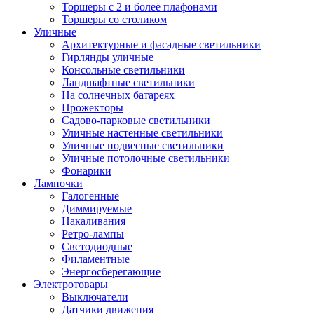
Торшеры с 2 и более плафонами
Торшеры со столиком
Уличные
Архитектурные и фасадные светильники
Гирлянды уличные
Консольные светильники
Ландшафтные светильники
На солнечных батареях
Прожекторы
Садово-парковые светильники
Уличные настенные светильники
Уличные подвесные светильники
Уличные потолочные светильники
Фонарики
Лампочки
Галогенные
Диммируемые
Накаливания
Ретро-лампы
Светодиодные
Филаментные
Энергосберегающие
Электротовары
Выключатели
Датчики движения