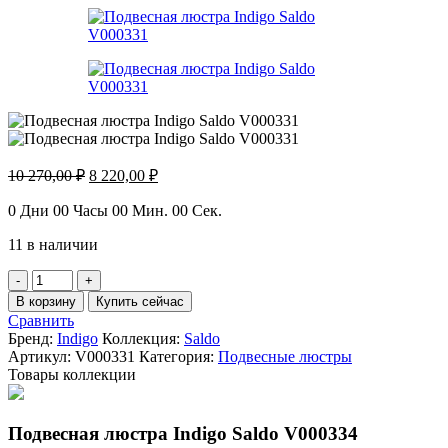
Первоначальная
Текущая
10 270,00
₽
8 220,00
₽
цена
цена:
составляла
8
0
Дни
00
Часы
00
Мин.
00
Сек.
10
220,00 ₽.
11 в наличии
270,00 ₽.
Количество
товара
В корзину
Купить сейчас
Подвесная
Сравнить
люстра
Бренд:
Indigo
Коллекция:
Saldo
Indigo
Артикул:
V000331
Категория:
Подвесные люстры
Saldo
Товары коллекции
V000331
Подвесная люстра Indigo Saldo V000334