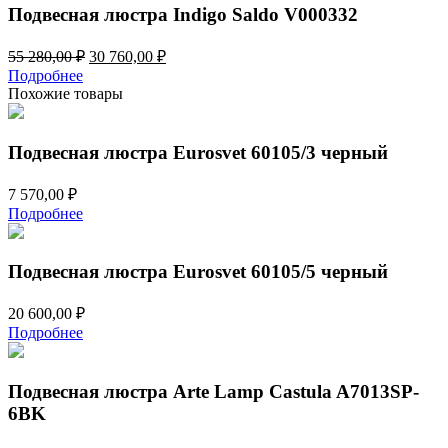
650,00 ₽.
Подвесная люстра Indigo Saldo V000332
Первоначальная
Текущая
55 280,00
₽
30 760,00
₽
цена
цена:
Подробнее
составляла
30
Похожие товары
55
760,00 ₽.
280,00 ₽.
Подвесная люстра Eurosvet 60105/3 черный
7 570,00
₽
Подробнее
Подвесная люстра Eurosvet 60105/5 черный
20 600,00
₽
Подробнее
Подвесная люстра Arte Lamp Castula A7013SP-
6BK