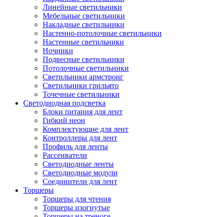
Линейные светильники
Мебельные светильники
Накладные светильники
Настенно-потолочные светильники
Настенные светильники
Ночники
Подвесные светильники
Потолочные светильники
Светильники армстронг
Светильники грильято
Точечные светильники
Светодиодная подсветка
Блоки питания для лент
Гибкий неон
Комплектующие для лент
Контроллеры для лент
Профиль для ленты
Рассеиватели
Светодиодные ленты
Светодиодные модули
Соединители для лент
Торшеры
Торшеры для чтения
Торшеры изогнутые
Торшеры на треноге