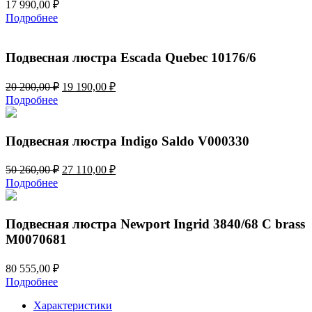
17 990,00
₽
Подробнее
Подвесная люстра Escada Quebec 10176/6
Первоначальная
Текущая
20 200,00
₽
19 190,00
₽
цена
цена:
Подробнее
составляла
19
20
190,00 ₽.
200,00 ₽.
Подвесная люстра Indigo Saldo V000330
Первоначальная
Текущая
50 260,00
₽
27 110,00
₽
цена
цена:
Подробнее
составляла
27
50
110,00 ₽.
260,00 ₽.
Подвесная люстра Newport Ingrid 3840/68 С brass
М0070681
80 555,00
₽
Подробнее
Характеристики