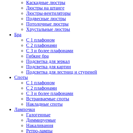
Каскадные люстры
Люстры на штанге
Люстры-вентиляторы
Подвесные люстры
Потолочные люстры
Хрустальные люстры
Бра
С 1 плафоном
С 2 плафонами
С 3 и более плафонами
Гибкие бра
Подсветка для зеркал
Подсветка для картин
Подсветка для лестниц и ступеней
Споты
С 1 плафоном
С 2 плафонами
С 3 и более плафонами
Встраиваемые споты
Накладные споты
Лампочки
Галогенные
Диммируемые
Накаливания
Ретро-лампы