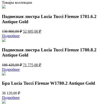
Товары коллекции
Подвесная люстра Lucia Tucci Firenze 1781.6.2
Antique Gold
Первоначальная
Текущая
136 860,00
₽
52 695,00
₽
цена
цена:
Подробнее
составляла
52
136
695,00 ₽.
860,00 ₽.
Подвесная люстра Lucia Tucci Firenze 1780.8.2
Antique Gold
Первоначальная
Текущая
186 420,00
₽
71 775,00
₽
цена
цена:
Подробнее
составляла
71
186
775,00 ₽.
420,00 ₽.
Бра Lucia Tucci Firenze W1780.2 Antique Gold
36 120,00
₽
Подробнее