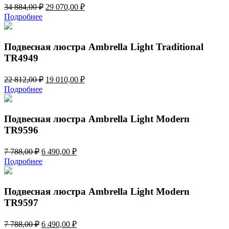
Первоначальная
Текущая
34 884,00
₽
29 070,00
₽
цена
цена:
Подробнее
составляла
29
34
070,00 ₽.
884,00 ₽.
Подвесная люстра Ambrella Light Traditional
TR4949
Первоначальная
Текущая
22 812,00
₽
19 010,00
₽
цена
цена:
Подробнее
составляла
19
22
010,00 ₽.
812,00 ₽.
Подвесная люстра Ambrella Light Modern
TR9596
Первоначальная
Текущая
7 788,00
₽
6 490,00
₽
цена
цена:
Подробнее
составляла
6
7
490,00 ₽.
788,00 ₽.
Подвесная люстра Ambrella Light Modern
TR9597
Первоначальная
Текущая
7 788,00
₽
6 490,00
₽