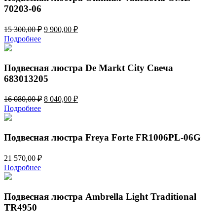
70203-06
Первоначальная
Текущая
15 300,00
₽
9 900,00
₽
цена
цена:
Подробнее
составляла
9
15
900,00 ₽.
300,00 ₽.
Подвесная люстра De Markt City Свеча
683013205
Первоначальная
Текущая
16 080,00
₽
8 040,00
₽
цена
цена:
Подробнее
составляла
8
16
040,00 ₽.
080,00 ₽.
Подвесная люстра Freya Forte FR1006PL-06G
21 570,00
₽
Подробнее
Подвесная люстра Ambrella Light Traditional
TR4950