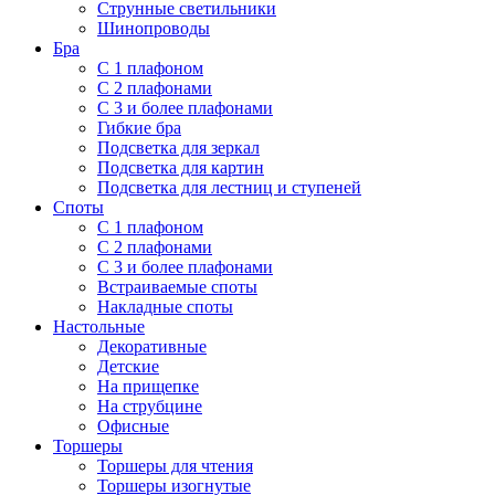
Струнные светильники
Шинопроводы
Бра
С 1 плафоном
С 2 плафонами
С 3 и более плафонами
Гибкие бра
Подсветка для зеркал
Подсветка для картин
Подсветка для лестниц и ступеней
Споты
С 1 плафоном
С 2 плафонами
С 3 и более плафонами
Встраиваемые споты
Накладные споты
Настольные
Декоративные
Детские
На прищепке
На струбцине
Офисные
Торшеры
Торшеры для чтения
Торшеры изогнутые