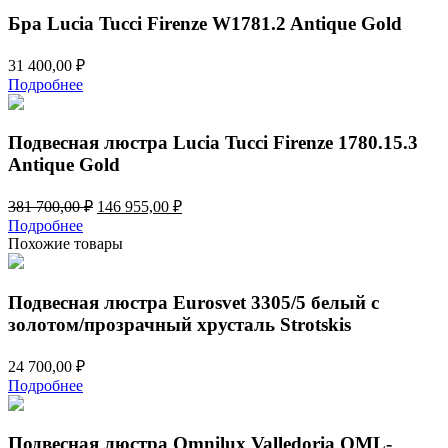
Бра Lucia Tucci Firenze W1781.2 Antique Gold
31 400,00
₽
Подробнее
Подвесная люстра Lucia Tucci Firenze 1780.15.3
Antique Gold
Первоначальная
Текущая
381 700,00
₽
146 955,00
₽
цена
цена:
Подробнее
составляла
146
Похожие товары
381
955,00 ₽.
700,00 ₽.
Подвесная люстра Eurosvet 3305/5 белый с
золотом/прозрачный хрусталь Strotskis
24 700,00
₽
Подробнее
Подвесная люстра Omnilux Valledoria OML-