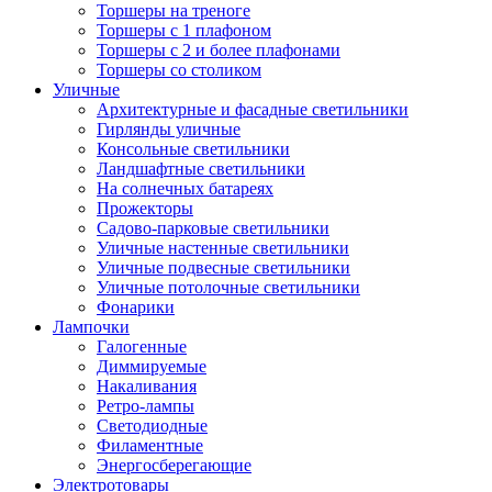
Торшеры на треноге
Торшеры с 1 плафоном
Торшеры с 2 и более плафонами
Торшеры со столиком
Уличные
Архитектурные и фасадные светильники
Гирлянды уличные
Консольные светильники
Ландшафтные светильники
На солнечных батареях
Прожекторы
Садово-парковые светильники
Уличные настенные светильники
Уличные подвесные светильники
Уличные потолочные светильники
Фонарики
Лампочки
Галогенные
Диммируемые
Накаливания
Ретро-лампы
Светодиодные
Филаментные
Энергосберегающие
Электротовары