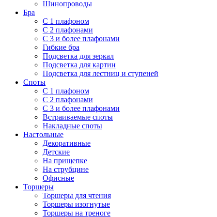
Шинопроводы
Бра
С 1 плафоном
С 2 плафонами
С 3 и более плафонами
Гибкие бра
Подсветка для зеркал
Подсветка для картин
Подсветка для лестниц и ступеней
Споты
С 1 плафоном
С 2 плафонами
С 3 и более плафонами
Встраиваемые споты
Накладные споты
Настольные
Декоративные
Детские
На прищепке
На струбцине
Офисные
Торшеры
Торшеры для чтения
Торшеры изогнутые
Торшеры на треноге