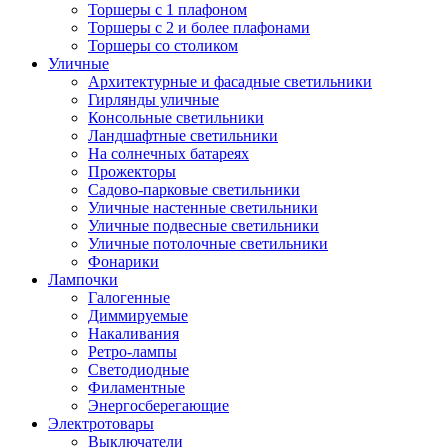
Торшеры с 1 плафоном
Торшеры с 2 и более плафонами
Торшеры со столиком
Уличные
Архитектурные и фасадные светильники
Гирлянды уличные
Консольные светильники
Ландшафтные светильники
На солнечных батареях
Прожекторы
Садово-парковые светильники
Уличные настенные светильники
Уличные подвесные светильники
Уличные потолочные светильники
Фонарики
Лампочки
Галогенные
Диммируемые
Накаливания
Ретро-лампы
Светодиодные
Филаментные
Энергосберегающие
Электротовары
Выключатели