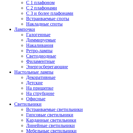
С 1 плафоном
С 2 плафонами
С 3 и более плафонами
Встраиваемые споты
Накладные споты
Лампочки
Галогенные
Диммируемые
Накаливания
Ретро-лампы
Светодиодные
Филаментные
Энергосберегающие
Настольные лампы
Декоративные
Детские
На прищепке
На струбцине
Офисные
Светильники
Встраиваемые светильники
Гипсовые светильники
Карданные светильники
Линейные светильники
Мебельные светильники