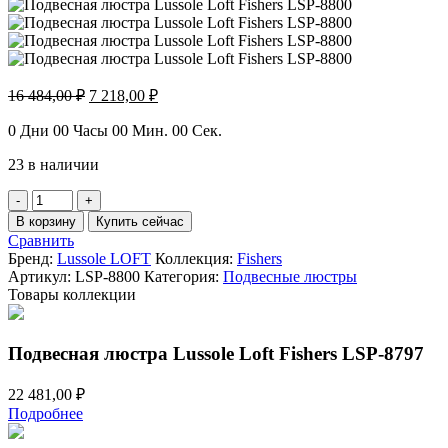
Первоначальная
Текущая
16 484,00
₽
7 218,00
₽
цена
цена:
составляла
7
0
Дни
00
Часы
00
Мин.
00
Сек.
16
218,00 ₽.
23 в наличии
484,00 ₽.
Количество
товара
В корзину
Купить сейчас
Подвесная
Сравнить
люстра
Бренд:
Lussole LOFT
Коллекция:
Fishers
Lussole
Артикул:
LSP-8800
Категория:
Подвесные люстры
Loft
Товары коллекции
Fishers
LSP-
8800
Подвесная люстра Lussole Loft Fishers LSP-8797
22 481,00
₽
Подробнее