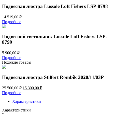
Подвесная люстра Lussole Loft Fishers LSP-8798
14 519,00
₽
Подробнее
Подвесной светильник Lussole Loft Fishers LSP-
8799
5 900,00
₽
Подробнее
Похожие товары
Подвесная люстра Stilfort Rombik 3020/11/03P
Первоначальная
Текущая
25 500,00
₽
15 300,00
₽
цена
цена:
Подробнее
составляла
15
25
Характеристики
300,00 ₽.
500,00 ₽.
Характеристики