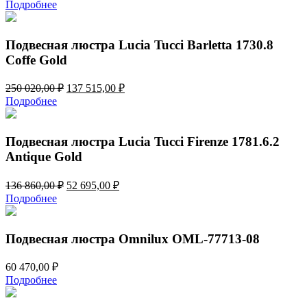
цена
цена:
Подробнее
составляла
137
250
515,00 ₽.
020,00 ₽.
Подвесная люстра Lucia Tucci Barletta 1730.8
Coffe Gold
Первоначальная
Текущая
250 020,00
₽
137 515,00
₽
цена
цена:
Подробнее
составляла
137
250
515,00 ₽.
020,00 ₽.
Подвесная люстра Lucia Tucci Firenze 1781.6.2
Antique Gold
Первоначальная
Текущая
136 860,00
₽
52 695,00
₽
цена
цена:
Подробнее
составляла
52
136
695,00 ₽.
860,00 ₽.
Подвесная люстра Omnilux OML-77713-08
60 470,00
₽
Подробнее