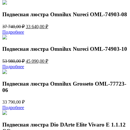
Подвесная люстра Omnilux Nureci OML-74903-08
Первоначальная
Текущая
37 740,00
₽
33 640,00
₽
цена
цена:
Подробнее
составляла
33
37
640,00 ₽.
740,00 ₽.
Подвесная люстра Omnilux Nureci OML-74903-10
Первоначальная
Текущая
53 980,00
₽
45 090,00
₽
цена
цена:
Подробнее
составляла
45
53
090,00 ₽.
980,00 ₽.
Подвесная люстра Omnilux Grosseto OML-77723-
06
33 790,00
₽
Подробнее
Подвесная люстра Dio DArte Elite Vivaro E 1.1.12