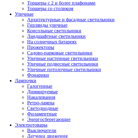
Торшеры с 2 и более плафонами
Торшеры со столиком
Уличные
Архитектурные и фасадные светильники
Гирлянды уличные
Консольные светильники
Ландшафтные светильники
На солнечных батареях
Прожекторы
Садово-парковые светильники
Уличные настенные светильники
Уличные подвесные светильники
Уличные потолочные светильники
Фонарики
Лампочки
Галогенные
Диммируемые
Накаливания
Ретро-лампы
Светодиодные
Филаментные
Энергосберегающие
Электротовары
Выключатели
Датчики движения