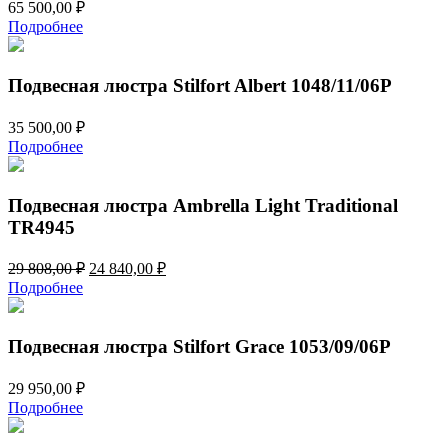
65 500,00
₽
Подробнее
Подвесная люстра Stilfort Albert 1048/11/06P
35 500,00
₽
Подробнее
Подвесная люстра Ambrella Light Traditional
TR4945
Первоначальная
Текущая
29 808,00
₽
24 840,00
₽
цена
цена:
Подробнее
составляла
24
29
840,00 ₽.
808,00 ₽.
Подвесная люстра Stilfort Grace 1053/09/06P
29 950,00
₽
Подробнее