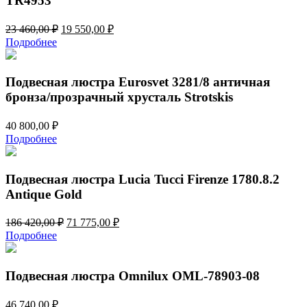
TR4953
Первоначальная
Текущая
23 460,00
₽
19 550,00
₽
цена
цена:
Подробнее
составляла
19
23
550,00 ₽.
460,00 ₽.
Подвесная люстра Eurosvet 3281/8 античная
бронза/прозрачный хрусталь Strotskis
40 800,00
₽
Подробнее
Подвесная люстра Lucia Tucci Firenze 1780.8.2
Antique Gold
Первоначальная
Текущая
186 420,00
₽
71 775,00
₽
цена
цена:
Подробнее
составляла
71
186
775,00 ₽.
420,00 ₽.
Подвесная люстра Omnilux OML-78903-08
46 740,00
₽