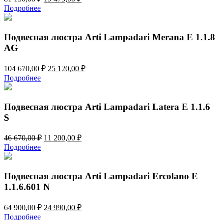
цена
цена:
Подробнее
составляла
19
81
475,00 ₽.
130,00 ₽.
Подвесная люстра Arti Lampadari Merana E 1.1.8
AG
Первоначальная
Текущая
104 670,00
₽
25 120,00
₽
цена
цена:
Подробнее
составляла
25
104
120,00 ₽.
670,00 ₽.
Подвесная люстра Arti Lampadari Latera E 1.1.6
S
Первоначальная
Текущая
46 670,00
₽
11 200,00
₽
цена
цена:
Подробнее
составляла
11
46
200,00 ₽.
670,00 ₽.
Подвесная люстра Arti Lampadari Ercolano E
1.1.6.601 N
Первоначальная
Текущая
64 900,00
₽
24 990,00
₽
цена
цена:
Подробнее