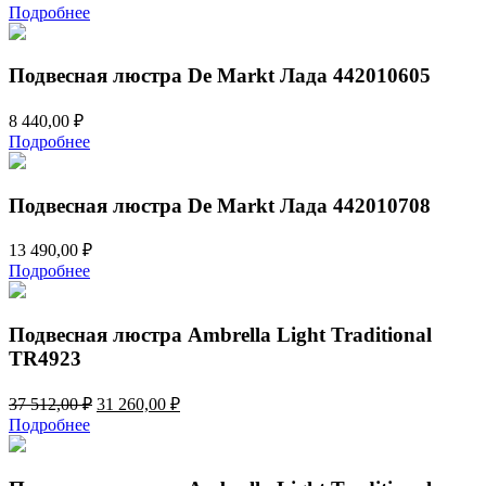
Подробнее
Подвесная люстра De Markt Лада 442010605
8 440,00
₽
Подробнее
Подвесная люстра De Markt Лада 442010708
13 490,00
₽
Подробнее
Подвесная люстра Ambrella Light Traditional
TR4923
Первоначальная
Текущая
37 512,00
₽
31 260,00
₽
цена
цена:
Подробнее
составляла
31
37
260,00 ₽.
512,00 ₽.