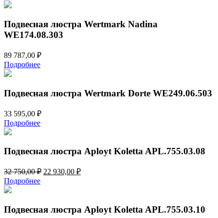
Подвесная люстра Wertmark Nadina
WE174.08.303
89 787,00
₽
Подробнее
Подвесная люстра Wertmark Dorte WE249.06.503
33 595,00
₽
Подробнее
Подвесная люстра Aployt Koletta APL.755.03.08
Первоначальная
Текущая
32 750,00
₽
22 930,00
₽
цена
цена:
Подробнее
составляла
22
32
930,00 ₽.
750,00 ₽.
Подвесная люстра Aployt Koletta APL.755.03.10