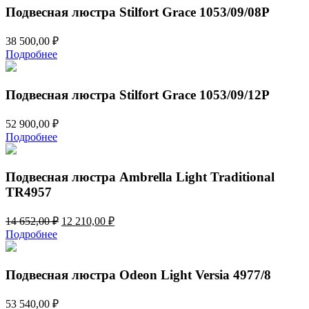
Подвесная люстра Stilfort Grace 1053/09/08P
38 500,00
₽
Подробнее
Подвесная люстра Stilfort Grace 1053/09/12P
52 900,00
₽
Подробнее
Подвесная люстра Ambrella Light Traditional
TR4957
Первоначальная
Текущая
14 652,00
₽
12 210,00
₽
цена
цена:
Подробнее
составляла
12
14
210,00 ₽.
652,00 ₽.
Подвесная люстра Odeon Light Versia 4977/8
53 540,00
₽