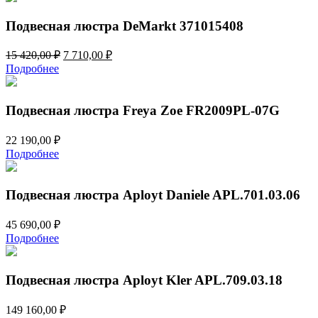
Подвесная люстра DeMarkt 371015408
Первоначальная
Текущая
15 420,00
₽
7 710,00
₽
цена
цена:
Подробнее
составляла
7
15
710,00 ₽.
420,00 ₽.
Подвесная люстра Freya Zoe FR2009PL-07G
22 190,00
₽
Подробнее
Подвесная люстра Aployt Daniele APL.701.03.06
45 690,00
₽
Подробнее
Подвесная люстра Aployt Kler APL.709.03.18
149 160,00
₽