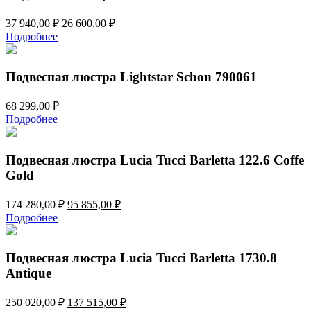
Первоначальная
Текущая
37 940,00
₽
26 600,00
₽
цена
цена:
Подробнее
составляла
26
37
600,00 ₽.
940,00 ₽.
Подвесная люстра Lightstar Schon 790061
68 299,00
₽
Подробнее
Подвесная люстра Lucia Tucci Barletta 122.6 Coffe
Gold
Первоначальная
Текущая
174 280,00
₽
95 855,00
₽
цена
цена:
Подробнее
составляла
95
174
855,00 ₽.
280,00 ₽.
Подвесная люстра Lucia Tucci Barletta 1730.8
Antique
Первоначальная
Текущая
250 020,00
₽
137 515,00
₽