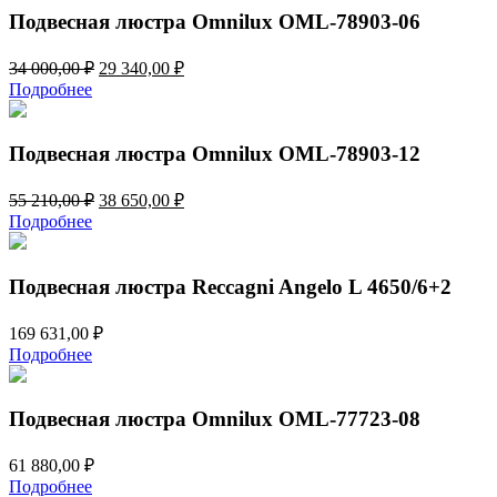
Подвесная люстра Omnilux OML-78903-06
Первоначальная
Текущая
34 000,00
₽
29 340,00
₽
цена
цена:
Подробнее
составляла
29
34
340,00 ₽.
000,00 ₽.
Подвесная люстра Omnilux OML-78903-12
Первоначальная
Текущая
55 210,00
₽
38 650,00
₽
цена
цена:
Подробнее
составляла
38
55
650,00 ₽.
210,00 ₽.
Подвесная люстра Reccagni Angelo L 4650/6+2
169 631,00
₽
Подробнее
Подвесная люстра Omnilux OML-77723-08
61 880,00
₽
Подробнее