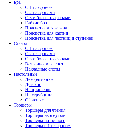
Бра
С 1 плафоном
С 2 плафонами
С 3 и более плафонами
Гибкие бра
Подсветка для зеркал
Подсветка для картин
Подсветка для лестниц и ступеней
Споты
С 1 плафоном
С 2 плафонами
С 3 и более плафонами
Встраиваемые споты
Накладные споты
Настольные
Декоративные
Детские
На прищепке
На струбцине
Офисные
Торшеры
Торшеры для чтения
Торшеры изогнутые
Торшеры на треноге
Торшеры с 1 плафоном