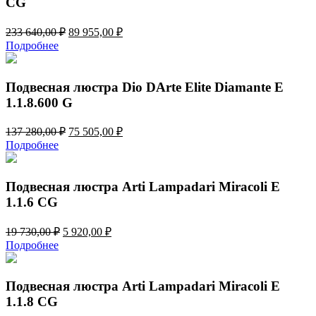
CG
Первоначальная
Текущая
233 640,00
₽
89 955,00
₽
цена
цена:
Подробнее
составляла
89
233
955,00 ₽.
640,00 ₽.
Подвесная люстра Dio DArte Elite Diamante E
1.1.8.600 G
Первоначальная
Текущая
137 280,00
₽
75 505,00
₽
цена
цена:
Подробнее
составляла
75
137
505,00 ₽.
280,00 ₽.
Подвесная люстра Arti Lampadari Miracoli E
1.1.6 CG
Первоначальная
Текущая
19 730,00
₽
5 920,00
₽
цена
цена:
Подробнее
составляла
5
19
920,00 ₽.
730,00 ₽.
Подвесная люстра Arti Lampadari Miracoli E
1.1.8 CG