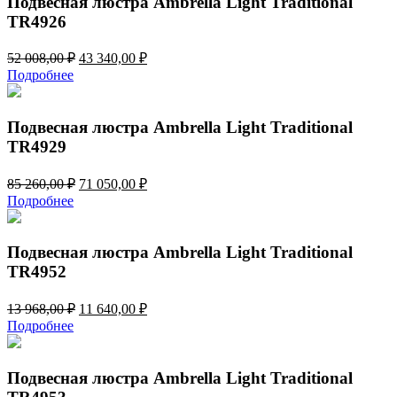
Подвесная люстра Ambrella Light Traditional
TR4926
Первоначальная
Текущая
52 008,00
₽
43 340,00
₽
цена
цена:
Подробнее
составляла
43
52
340,00 ₽.
008,00 ₽.
Подвесная люстра Ambrella Light Traditional
TR4929
Первоначальная
Текущая
85 260,00
₽
71 050,00
₽
цена
цена:
Подробнее
составляла
71
85
050,00 ₽.
260,00 ₽.
Подвесная люстра Ambrella Light Traditional
TR4952
Первоначальная
Текущая
13 968,00
₽
11 640,00
₽
цена
цена:
Подробнее
составляла
11
13
640,00 ₽.
968,00 ₽.
Подвесная люстра Ambrella Light Traditional