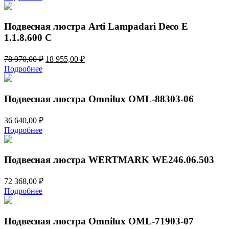
составляла
24
64
990,00 ₽.
900,00 ₽.
Подвесная люстра Arti Lampadari Deco E
1.1.8.600 C
Первоначальная
Текущая
78 970,00
₽
18 955,00
₽
цена
цена:
Подробнее
составляла
18
78
955,00 ₽.
970,00 ₽.
Подвесная люстра Omnilux OML-88303-06
36 640,00
₽
Подробнее
Подвесная люстра WERTMARK WE246.06.503
72 368,00
₽
Подробнее
Подвесная люстра Omnilux OML-71903-07