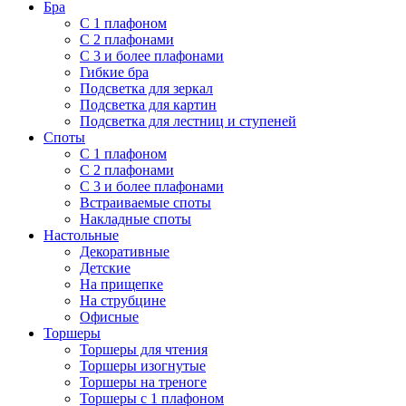
Бра
С 1 плафоном
С 2 плафонами
С 3 и более плафонами
Гибкие бра
Подсветка для зеркал
Подсветка для картин
Подсветка для лестниц и ступеней
Споты
С 1 плафоном
С 2 плафонами
С 3 и более плафонами
Встраиваемые споты
Накладные споты
Настольные
Декоративные
Детские
На прищепке
На струбцине
Офисные
Торшеры
Торшеры для чтения
Торшеры изогнутые
Торшеры на треноге
Торшеры с 1 плафоном