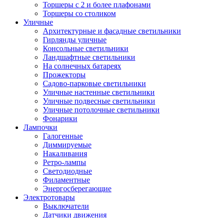
Торшеры с 2 и более плафонами
Торшеры со столиком
Уличные
Архитектурные и фасадные светильники
Гирлянды уличные
Консольные светильники
Ландшафтные светильники
На солнечных батареях
Прожекторы
Садово-парковые светильники
Уличные настенные светильники
Уличные подвесные светильники
Уличные потолочные светильники
Фонарики
Лампочки
Галогенные
Диммируемые
Накаливания
Ретро-лампы
Светодиодные
Филаментные
Энергосберегающие
Электротовары
Выключатели
Датчики движения