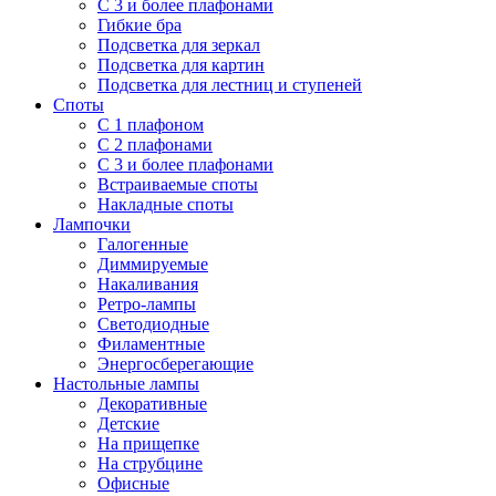
С 3 и более плафонами
Гибкие бра
Подсветка для зеркал
Подсветка для картин
Подсветка для лестниц и ступеней
Споты
С 1 плафоном
С 2 плафонами
С 3 и более плафонами
Встраиваемые споты
Накладные споты
Лампочки
Галогенные
Диммируемые
Накаливания
Ретро-лампы
Светодиодные
Филаментные
Энергосберегающие
Настольные лампы
Декоративные
Детские
На прищепке
На струбцине
Офисные