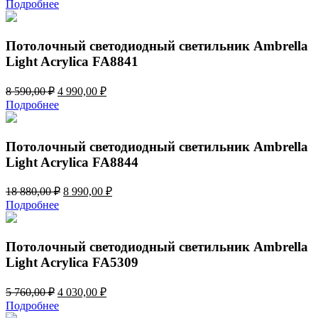
цена
цена:
Подробнее
составляла
11
16
740,00 ₽.
770,00 ₽.
Потолочный светодиодный светильник Ambrella
Light Acrylica FA8841
Первоначальная
Текущая
8 590,00
₽
4 990,00
₽
цена
цена:
Подробнее
составляла
4
8
990,00 ₽.
590,00 ₽.
Потолочный светодиодный светильник Ambrella
Light Acrylica FA8844
Первоначальная
Текущая
18 880,00
₽
8 990,00
₽
цена
цена:
Подробнее
составляла
8
18
990,00 ₽.
880,00 ₽.
Потолочный светодиодный светильник Ambrella
Light Acrylica FA5309
Первоначальная
Текущая
5 760,00
₽
4 030,00
₽
цена
цена:
Подробнее
составляла
4