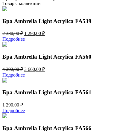
Товары коллекции
Бра Ambrella Light Acrylica FA539
Первоначальная
Текущая
2 380,00
₽
1 290,00
₽
цена
цена:
Подробнее
составляла
1
2
290,00 ₽.
380,00 ₽.
Бра Ambrella Light Acrylica FA560
Первоначальная
Текущая
4 392,00
₽
3 660,00
₽
цена
цена:
Подробнее
составляла
3
4
660,00 ₽.
392,00 ₽.
Бра Ambrella Light Acrylica FA561
1 290,00
₽
Подробнее
Бра Ambrella Light Acrylica FA566