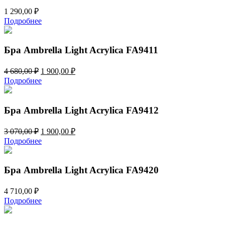
1 290,00
₽
Подробнее
Бра Ambrella Light Acrylica FA9411
Первоначальная
Текущая
4 680,00
₽
1 900,00
₽
цена
цена:
Подробнее
составляла
1
4
900,00 ₽.
680,00 ₽.
Бра Ambrella Light Acrylica FA9412
Первоначальная
Текущая
3 070,00
₽
1 900,00
₽
цена
цена:
Подробнее
составляла
1
3
900,00 ₽.
070,00 ₽.
Бра Ambrella Light Acrylica FA9420
4 710,00
₽
Подробнее