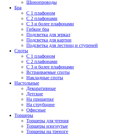
Шинопроводы
Бра
С 1 плафоном
С 2 плафонами
С 3 и более плафонами
Гибкие бра
Подсветка для зеркал
Подсветка для картин
Подсветка для лестниц и ступеней
Споты
С 1 плафоном
С 2 плафонами
С 3 и более плафонами
Встраиваемые споты
Накладные споты
Настольные
Декоративные
Детские
На прищепке
На струбцине
Офисные
Торшеры
Торшеры для чтения
Торшеры изогнутые
Торшеры на треноге