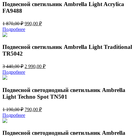
172,00 ₽.
Подвесной светильник Ambrella Light Acrylica
FA9488
Первоначальная
Текущая
1 870,00
₽
990,00
₽
цена
цена:
Подробнее
составляла
990,00 ₽.
1
870,00 ₽.
Подвесной светильник Ambrella Light Traditional
TR5042
Первоначальная
Текущая
3 440,00
₽
2 990,00
₽
цена
цена:
Подробнее
составляла
2
3
990,00 ₽.
440,00 ₽.
Подвесной светодиодный светильник Ambrella
Light Techno Spot TN501
Первоначальная
Текущая
1 190,00
₽
790,00
₽
цена
цена:
Подробнее
составляла
790,00 ₽.
1
190,00 ₽.
Подвесной светодиодный светильник Ambrella