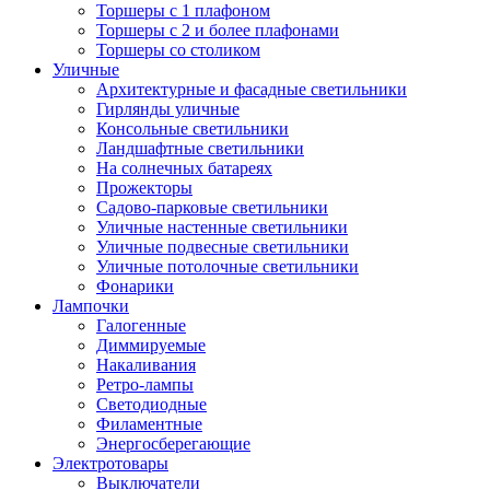
Торшеры с 1 плафоном
Торшеры с 2 и более плафонами
Торшеры со столиком
Уличные
Архитектурные и фасадные светильники
Гирлянды уличные
Консольные светильники
Ландшафтные светильники
На солнечных батареях
Прожекторы
Садово-парковые светильники
Уличные настенные светильники
Уличные подвесные светильники
Уличные потолочные светильники
Фонарики
Лампочки
Галогенные
Диммируемые
Накаливания
Ретро-лампы
Светодиодные
Филаментные
Энергосберегающие
Электротовары
Выключатели