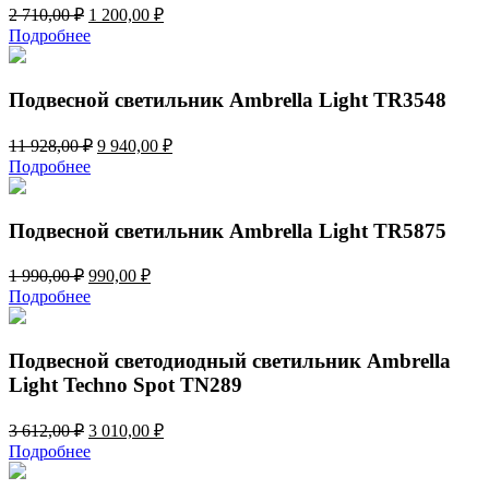
Первоначальная
Текущая
2 710,00
₽
1 200,00
₽
цена
цена:
Подробнее
составляла
1
2
200,00 ₽.
710,00 ₽.
Подвесной светильник Ambrella Light TR3548
Первоначальная
Текущая
11 928,00
₽
9 940,00
₽
цена
цена:
Подробнее
составляла
9
11
940,00 ₽.
928,00 ₽.
Подвесной светильник Ambrella Light TR5875
Первоначальная
Текущая
1 990,00
₽
990,00
₽
цена
цена:
Подробнее
составляла
990,00 ₽.
1
990,00 ₽.
Подвесной светодиодный светильник Ambrella
Light Techno Spot TN289
Первоначальная
Текущая
3 612,00
₽
3 010,00
₽
цена
цена:
Подробнее
составляла
3
3
010,00 ₽.