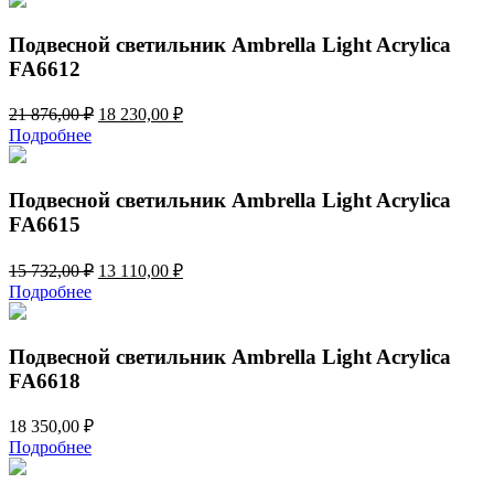
Подвесной светильник Ambrella Light Acrylica
FA6612
Первоначальная
Текущая
21 876,00
₽
18 230,00
₽
цена
цена:
Подробнее
составляла
18
21
230,00 ₽.
876,00 ₽.
Подвесной светильник Ambrella Light Acrylica
FA6615
Первоначальная
Текущая
15 732,00
₽
13 110,00
₽
цена
цена:
Подробнее
составляла
13
15
110,00 ₽.
732,00 ₽.
Подвесной светильник Ambrella Light Acrylica
FA6618
18 350,00
₽
Подробнее