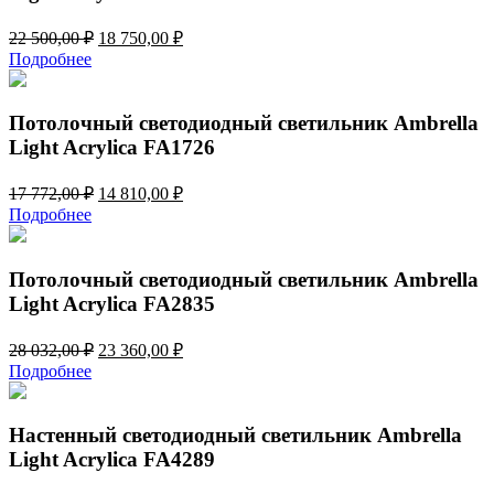
Первоначальная
Текущая
22 500,00
₽
18 750,00
₽
цена
цена:
Подробнее
составляла
18
22
750,00 ₽.
500,00 ₽.
Потолочный светодиодный светильник Ambrella
Light Acrylica FA1726
Первоначальная
Текущая
17 772,00
₽
14 810,00
₽
цена
цена:
Подробнее
составляла
14
17
810,00 ₽.
772,00 ₽.
Потолочный светодиодный светильник Ambrella
Light Acrylica FA2835
Первоначальная
Текущая
28 032,00
₽
23 360,00
₽
цена
цена:
Подробнее
составляла
23
28
360,00 ₽.
032,00 ₽.
Настенный светодиодный светильник Ambrella
Light Acrylica FA4289