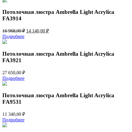
5
030,00 ₽.
760,00 ₽.
Потолочная люстра Ambrella Light Acrylica
FA3914
Первоначальная
Текущая
16 968,00
₽
14 140,00
₽
цена
цена:
Подробнее
составляла
14
16
140,00 ₽.
968,00 ₽.
Потолочная люстра Ambrella Light Acrylica
FA3921
27 650,00
₽
Подробнее
Потолочная люстра Ambrella Light Acrylica
FA9531
11 340,00
₽
Подробнее