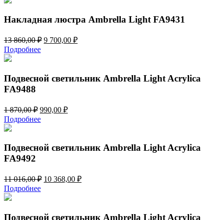
7
990,00 ₽.
560,00 ₽.
Накладная люстра Ambrella Light FA9431
Первоначальная
Текущая
13 860,00
₽
9 700,00
₽
цена
цена:
Подробнее
составляла
9
13
700,00 ₽.
860,00 ₽.
Подвесной светильник Ambrella Light Acrylica
FA9488
Первоначальная
Текущая
1 870,00
₽
990,00
₽
цена
цена:
Подробнее
составляла
990,00 ₽.
1
870,00 ₽.
Подвесной светильник Ambrella Light Acrylica
FA9492
Первоначальная
Текущая
11 016,00
₽
10 368,00
₽
цена
цена:
Подробнее
составляла
10
11
368,00 ₽.
016,00 ₽.
Подвесной светильник Ambrella Light Acrylica