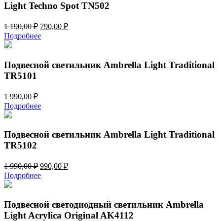
Light Techno Spot TN502
Первоначальная
Текущая
1 190,00
₽
790,00
₽
цена
цена:
Подробнее
составляла
790,00 ₽.
1
190,00 ₽.
Подвесной светильник Ambrella Light Traditional
TR5101
1 990,00
₽
Подробнее
Подвесной светильник Ambrella Light Traditional
TR5102
Первоначальная
Текущая
1 990,00
₽
990,00
₽
цена
цена:
Подробнее
составляла
990,00 ₽.
1
990,00 ₽.
Подвесной светодиодный светильник Ambrella
Light Acrylica Original AK4112