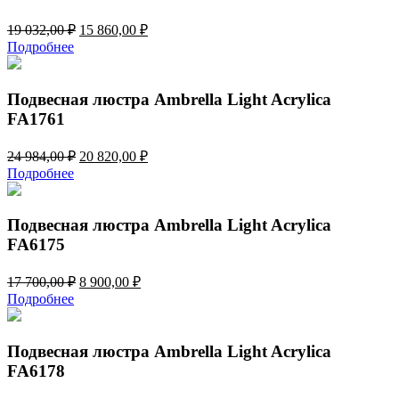
Первоначальная
Текущая
19 032,00
₽
15 860,00
₽
цена
цена:
Подробнее
составляла
15
19
860,00 ₽.
032,00 ₽.
Подвесная люстра Ambrella Light Acrylica
FA1761
Первоначальная
Текущая
24 984,00
₽
20 820,00
₽
цена
цена:
Подробнее
составляла
20
24
820,00 ₽.
984,00 ₽.
Подвесная люстра Ambrella Light Acrylica
FA6175
Первоначальная
Текущая
17 700,00
₽
8 900,00
₽
цена
цена:
Подробнее
составляла
8
17
900,00 ₽.
700,00 ₽.
Подвесная люстра Ambrella Light Acrylica
FA6178