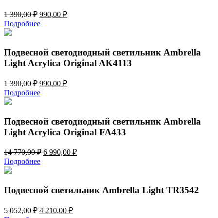
Первоначальная
Текущая
1 390,00
₽
990,00
₽
цена
цена:
Подробнее
составляла
990,00 ₽.
1
390,00 ₽.
Подвесной светодиодный светильник Ambrella
Light Acrylica Original AK4113
Первоначальная
Текущая
1 390,00
₽
990,00
₽
цена
цена:
Подробнее
составляла
990,00 ₽.
1
390,00 ₽.
Подвесной светодиодный светильник Ambrella
Light Acrylica Original FA433
Первоначальная
Текущая
14 770,00
₽
6 990,00
₽
цена
цена:
Подробнее
составляла
6
14
990,00 ₽.
770,00 ₽.
Подвесной светильник Ambrella Light TR3542
Первоначальная
Текущая
5 052,00
₽
4 210,00
₽
цена
цена: