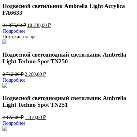
Подвесной светильник Ambrella Light Acrylica
FA6633
Первоначальная
Текущая
21 876,00
₽
18 230,00
₽
цена
цена:
Подробнее
составляла
18
Похожие товары
21
230,00 ₽.
876,00 ₽.
Подвесной светодиодный светильник Ambrella
Light Techno Spot TN250
Первоначальная
Текущая
2 712,00
₽
2 260,00
₽
цена
цена:
Подробнее
составляла
2
2
260,00 ₽.
712,00 ₽.
Подвесной светодиодный светильник Ambrella
Light Techno Spot TN251
Первоначальная
Текущая
2 172,00
₽
1 810,00
₽
цена
цена:
Подробнее
составляла
1
2
810,00 ₽.