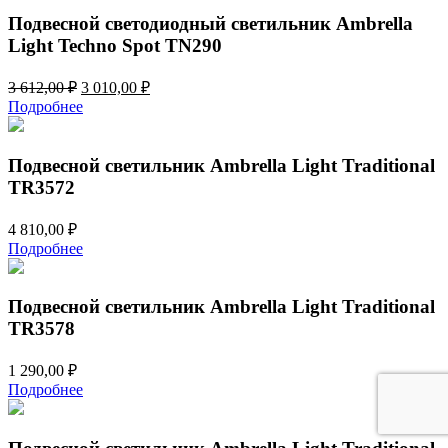
612,00 ₽.
Подвесной светодиодный светильник Ambrella
Light Techno Spot TN290
Первоначальная
Текущая
3 612,00
₽
3 010,00
₽
цена
цена:
Подробнее
составляла
3
3
010,00 ₽.
612,00 ₽.
Подвесной светильник Ambrella Light Traditional
TR3572
4 810,00
₽
Подробнее
Подвесной светильник Ambrella Light Traditional
TR3578
1 290,00
₽
Подробнее