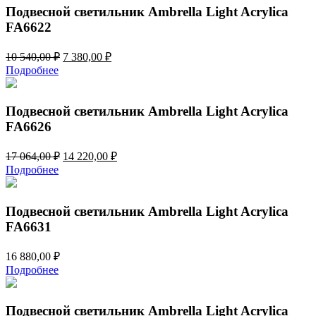
Подвесной светильник Ambrella Light Acrylica
FA6622
Первоначальная
Текущая
10 540,00
₽
7 380,00
₽
цена
цена:
Подробнее
составляла
7
10
380,00 ₽.
540,00 ₽.
Подвесной светильник Ambrella Light Acrylica
FA6626
Первоначальная
Текущая
17 064,00
₽
14 220,00
₽
цена
цена:
Подробнее
составляла
14
17
220,00 ₽.
064,00 ₽.
Подвесной светильник Ambrella Light Acrylica
FA6631
16 880,00
₽
Подробнее
Подвесной светильник Ambrella Light Acrylica