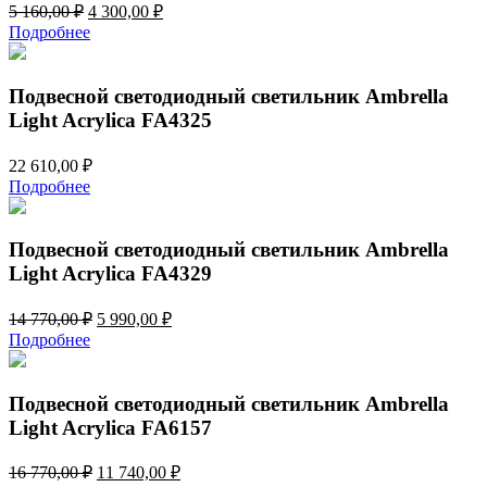
Первоначальная
Текущая
5 160,00
₽
4 300,00
₽
цена
цена:
Подробнее
составляла
4
5
300,00 ₽.
160,00 ₽.
Подвесной светодиодный светильник Ambrella
Light Acrylica FA4325
22 610,00
₽
Подробнее
Подвесной светодиодный светильник Ambrella
Light Acrylica FA4329
Первоначальная
Текущая
14 770,00
₽
5 990,00
₽
цена
цена:
Подробнее
составляла
5
14
990,00 ₽.
770,00 ₽.
Подвесной светодиодный светильник Ambrella
Light Acrylica FA6157
Первоначальная
Текущая
16 770,00
₽
11 740,00
₽