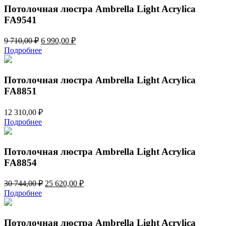
Потолочная люстра Ambrella Light Acrylica
FA9541
Первоначальная
Текущая
9 710,00
₽
6 990,00
₽
цена
цена:
Подробнее
составляла
6
9
990,00 ₽.
710,00 ₽.
Потолочная люстра Ambrella Light Acrylica
FA8851
12 310,00
₽
Подробнее
Потолочная люстра Ambrella Light Acrylica
FA8854
Первоначальная
Текущая
30 744,00
₽
25 620,00
₽
цена
цена:
Подробнее
составляла
25
30
620,00 ₽.
744,00 ₽.
Потолочная люстра Ambrella Light Acrylica