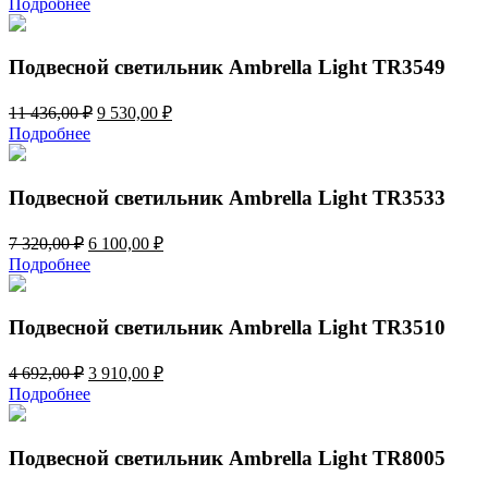
Подробнее
составляла
4
5
210,00 ₽.
052,00 ₽.
Подвесной светильник Ambrella Light TR3549
Первоначальная
Текущая
11 436,00
₽
9 530,00
₽
цена
цена:
Подробнее
составляла
9
11
530,00 ₽.
436,00 ₽.
Подвесной светильник Ambrella Light TR3533
Первоначальная
Текущая
7 320,00
₽
6 100,00
₽
цена
цена:
Подробнее
составляла
6
7
100,00 ₽.
320,00 ₽.
Подвесной светильник Ambrella Light TR3510
Первоначальная
Текущая
4 692,00
₽
3 910,00
₽
цена
цена:
Подробнее
составляла
3
4
910,00 ₽.
692,00 ₽.
Подвесной светильник Ambrella Light TR8005