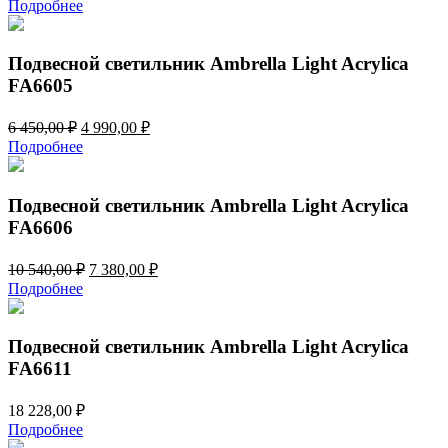
цена
цена:
Подробнее
составляла
13
15
060,00 ₽.
672,00 ₽.
Подвесной светильник Ambrella Light Acrylica
FA6605
Первоначальная
Текущая
6 450,00
₽
4 990,00
₽
цена
цена:
Подробнее
составляла
4
6
990,00 ₽.
450,00 ₽.
Подвесной светильник Ambrella Light Acrylica
FA6606
Первоначальная
Текущая
10 540,00
₽
7 380,00
₽
цена
цена:
Подробнее
составляла
7
10
380,00 ₽.
540,00 ₽.
Подвесной светильник Ambrella Light Acrylica
FA6611
18 228,00
₽
Подробнее