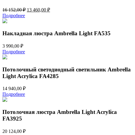
Первоначальная
Текущая
16 152,00
₽
13 460,00
₽
цена
цена:
Подробнее
составляла
13
16
460,00 ₽.
152,00 ₽.
Накладная люстра Ambrella Light FA535
3 990,00
₽
Подробнее
Потолочный светодиодный светильник Ambrella
Light Acrylica FA4285
14 940,00
₽
Подробнее
Потолочная люстра Ambrella Light Acrylica
FA3925
20 124,00
₽