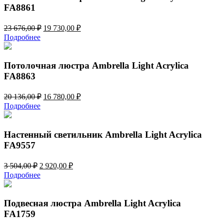
FA8861
Первоначальная
Текущая
23 676,00
₽
19 730,00
₽
цена
цена:
Подробнее
составляла
19
23
730,00 ₽.
676,00 ₽.
Потолочная люстра Ambrella Light Acrylica
FA8863
Первоначальная
Текущая
20 136,00
₽
16 780,00
₽
цена
цена:
Подробнее
составляла
16
20
780,00 ₽.
136,00 ₽.
Настенный светильник Ambrella Light Acrylica
FA9557
Первоначальная
Текущая
3 504,00
₽
2 920,00
₽
цена
цена:
Подробнее
составляла
2
3
920,00 ₽.
504,00 ₽.
Подвесная люстра Ambrella Light Acrylica
FA1759