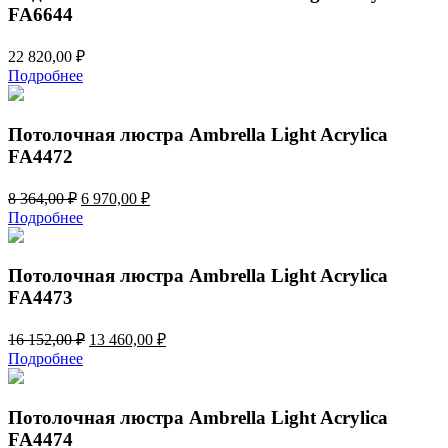
FA6644
22 820,00
₽
Подробнее
Потолочная люстра Ambrella Light Acrylica
FA4472
Первоначальная
Текущая
8 364,00
₽
6 970,00
₽
цена
цена:
Подробнее
составляла
6
8
970,00 ₽.
364,00 ₽.
Потолочная люстра Ambrella Light Acrylica
FA4473
Первоначальная
Текущая
16 152,00
₽
13 460,00
₽
цена
цена:
Подробнее
составляла
13
16
460,00 ₽.
152,00 ₽.
Потолочная люстра Ambrella Light Acrylica
FA4474