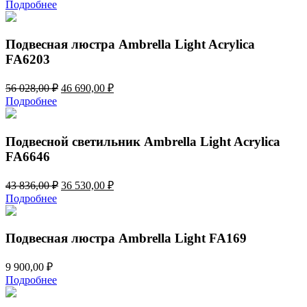
Подробнее
Подвесная люстра Ambrella Light Acrylica
FA6203
Первоначальная
Текущая
56 028,00
₽
46 690,00
₽
цена
цена:
Подробнее
составляла
46
56
690,00 ₽.
028,00 ₽.
Подвесной светильник Ambrella Light Acrylica
FA6646
Первоначальная
Текущая
43 836,00
₽
36 530,00
₽
цена
цена:
Подробнее
составляла
36
43
530,00 ₽.
836,00 ₽.
Подвесная люстра Ambrella Light FA169
9 900,00
₽
Подробнее