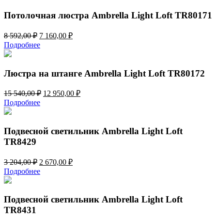
10
760,00 ₽.
512,00 ₽.
Потолочная люстра Ambrella Light Loft TR80171
Первоначальная
Текущая
8 592,00
₽
7 160,00
₽
цена
цена:
Подробнее
составляла
7
8
160,00 ₽.
592,00 ₽.
Люстра на штанге Ambrella Light Loft TR80172
Первоначальная
Текущая
15 540,00
₽
12 950,00
₽
цена
цена:
Подробнее
составляла
12
15
950,00 ₽.
540,00 ₽.
Подвесной светильник Ambrella Light Loft
TR8429
Первоначальная
Текущая
3 204,00
₽
2 670,00
₽
цена
цена:
Подробнее
составляла
2
3
670,00 ₽.
204,00 ₽.
Подвесной светильник Ambrella Light Loft
TR8431