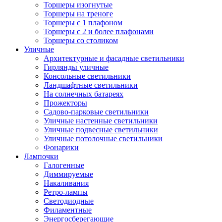
Торшеры изогнутые
Торшеры на треноге
Торшеры с 1 плафоном
Торшеры с 2 и более плафонами
Торшеры со столиком
Уличные
Архитектурные и фасадные светильники
Гирлянды уличные
Консольные светильники
Ландшафтные светильники
На солнечных батареях
Прожекторы
Садово-парковые светильники
Уличные настенные светильники
Уличные подвесные светильники
Уличные потолочные светильники
Фонарики
Лампочки
Галогенные
Диммируемые
Накаливания
Ретро-лампы
Светодиодные
Филаментные
Энергосберегающие