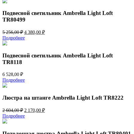
2
790,00 ₽.
148,00 ₽.
Подвесной светильник Ambrella Light Loft
TR80499
Первоначальная
Текущая
5 256,00
₽
4 380,00
₽
цена
цена:
Подробнее
составляла
4
5
380,00 ₽.
256,00 ₽.
Подвесной светильник Ambrella Light Loft
TR8118
6 528,00
₽
Подробнее
Люстра на штанге Ambrella Light Loft TR8222
Первоначальная
Текущая
2 604,00
₽
2 170,00
₽
цена
цена:
Подробнее
составляла
2
2
170,00 ₽.
604,00 ₽.
Потолочная люстра Ambrella Light Loft TR80401