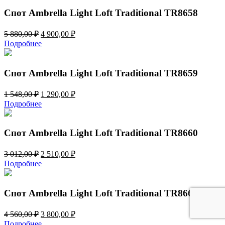
830,00 ₽.
596,00 ₽.
Спот Ambrella Light Loft Traditional TR8658
Первоначальная
Текущая
5 880,00
₽
4 900,00
₽
цена
цена:
Подробнее
составляла
4
5
900,00 ₽.
880,00 ₽.
Спот Ambrella Light Loft Traditional TR8659
Первоначальная
Текущая
1 548,00
₽
1 290,00
₽
цена
цена:
Подробнее
составляла
1
1
290,00 ₽.
548,00 ₽.
Спот Ambrella Light Loft Traditional TR8660
Первоначальная
Текущая
3 012,00
₽
2 510,00
₽
цена
цена:
Подробнее
составляла
2
3
510,00 ₽.
012,00 ₽.
Спот Ambrella Light Loft Traditional TR8661
Первоначальная
Текущая
4 560,00
₽
3 800,00
₽
цена
цена:
Подробнее