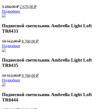
Первоначальная
Текущая
3 204,00
₽
2 670,00
₽
цена
цена:
Подробнее
составляла
2
3
670,00 ₽.
204,00 ₽.
Подвесной светильник Ambrella Light Loft
TR8433
Первоначальная
Текущая
10 512,00
₽
8 760,00
₽
цена
цена:
Подробнее
составляла
8
10
760,00 ₽.
512,00 ₽.
Подвесной светильник Ambrella Light Loft
TR8435
Первоначальная
Текущая
10 512,00
₽
8 760,00
₽
цена
цена:
Подробнее
составляла
8
10
760,00 ₽.
512,00 ₽.
Подвесной светильник Ambrella Light Loft
TR8444
Первоначальная
Текущая