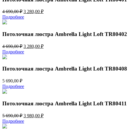
Первоначальная
Текущая
4 690,00
₽
3 280,00
₽
цена
цена:
Подробнее
составляла
3
4
280,00 ₽.
690,00 ₽.
Потолочная люстра Ambrella Light Loft TR80402
Первоначальная
Текущая
4 690,00
₽
3 280,00
₽
цена
цена:
Подробнее
составляла
3
4
280,00 ₽.
690,00 ₽.
Потолочная люстра Ambrella Light Loft TR80408
5 690,00
₽
Подробнее
Потолочная люстра Ambrella Light Loft TR80411
Первоначальная
Текущая
5 690,00
₽
3 980,00
₽
цена
цена:
Подробнее
составляла
3