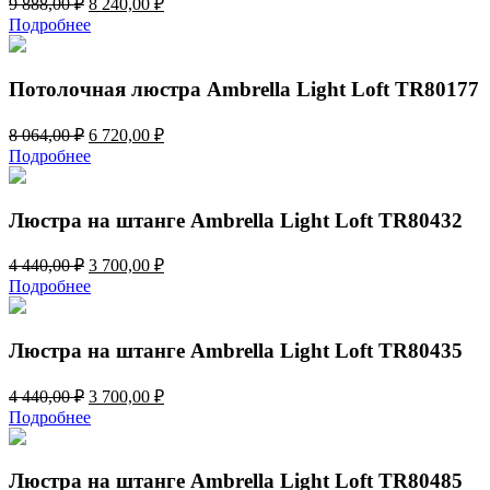
9 888,00
₽
8 240,00
₽
цена
цена:
Подробнее
составляла
8
9
240,00 ₽.
888,00 ₽.
Потолочная люстра Ambrella Light Loft TR80177
Первоначальная
Текущая
8 064,00
₽
6 720,00
₽
цена
цена:
Подробнее
составляла
6
8
720,00 ₽.
064,00 ₽.
Люстра на штанге Ambrella Light Loft TR80432
Первоначальная
Текущая
4 440,00
₽
3 700,00
₽
цена
цена:
Подробнее
составляла
3
4
700,00 ₽.
440,00 ₽.
Люстра на штанге Ambrella Light Loft TR80435
Первоначальная
Текущая
4 440,00
₽
3 700,00
₽
цена
цена:
Подробнее
составляла
3
4
700,00 ₽.
440,00 ₽.
Люстра на штанге Ambrella Light Loft TR80485