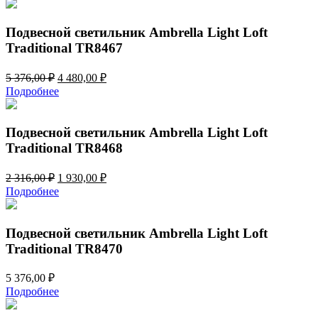
5
810,00 ₽.
772,00 ₽.
Подвесной светильник Ambrella Light Loft
Traditional TR8467
Первоначальная
Текущая
5 376,00
₽
4 480,00
₽
цена
цена:
Подробнее
составляла
4
5
480,00 ₽.
376,00 ₽.
Подвесной светильник Ambrella Light Loft
Traditional TR8468
Первоначальная
Текущая
2 316,00
₽
1 930,00
₽
цена
цена:
Подробнее
составляла
1
2
930,00 ₽.
316,00 ₽.
Подвесной светильник Ambrella Light Loft
Traditional TR8470
5 376,00
₽
Подробнее