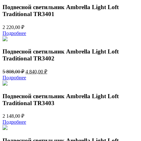
460,00 ₽.
Подвесной светильник Ambrella Light Loft
Traditional TR3401
2 220,00
₽
Подробнее
Подвесной светильник Ambrella Light Loft
Traditional TR3402
Первоначальная
Текущая
5 808,00
₽
4 840,00
₽
цена
цена:
Подробнее
составляла
4
5
840,00 ₽.
808,00 ₽.
Подвесной светильник Ambrella Light Loft
Traditional TR3403
2 148,00
₽
Подробнее
Подвесной светильник Ambrella Light Loft