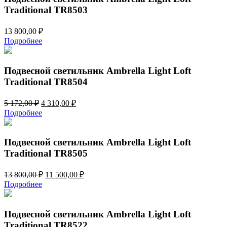
Traditional TR8503
13 800,00
₽
Подробнее
Подвесной светильник Ambrella Light Loft
Traditional TR8504
Первоначальная
Текущая
5 172,00
₽
4 310,00
₽
цена
цена:
Подробнее
составляла
4
5
310,00 ₽.
172,00 ₽.
Подвесной светильник Ambrella Light Loft
Traditional TR8505
Первоначальная
Текущая
13 800,00
₽
11 500,00
₽
цена
цена:
Подробнее
составляла
11
13
500,00 ₽.
800,00 ₽.
Подвесной светильник Ambrella Light Loft
Traditional TR8522