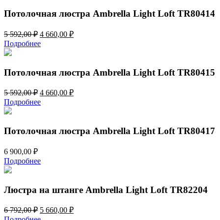
5
980,00 ₽.
690,00 ₽.
Потолочная люстра Ambrella Light Loft TR80414
Первоначальная
Текущая
5 592,00
₽
4 660,00
₽
цена
цена:
Подробнее
составляла
4
5
660,00 ₽.
592,00 ₽.
Потолочная люстра Ambrella Light Loft TR80415
Первоначальная
Текущая
5 592,00
₽
4 660,00
₽
цена
цена:
Подробнее
составляла
4
5
660,00 ₽.
592,00 ₽.
Потолочная люстра Ambrella Light Loft TR80417
6 900,00
₽
Подробнее
Люстра на штанге Ambrella Light Loft TR82204
Первоначальная
Текущая
6 792,00
₽
5 660,00
₽
цена
цена:
Подробнее