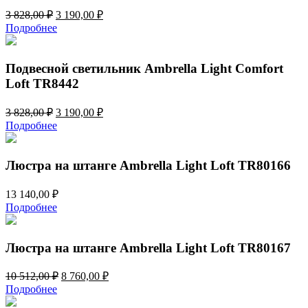
Первоначальная
Текущая
3 828,00
₽
3 190,00
₽
цена
цена:
Подробнее
составляла
3
3
190,00 ₽.
828,00 ₽.
Подвесной светильник Ambrella Light Comfort
Loft TR8442
Первоначальная
Текущая
3 828,00
₽
3 190,00
₽
цена
цена:
Подробнее
составляла
3
3
190,00 ₽.
828,00 ₽.
Люстра на штанге Ambrella Light Loft TR80166
13 140,00
₽
Подробнее
Люстра на штанге Ambrella Light Loft TR80167
Первоначальная
Текущая
10 512,00
₽
8 760,00
₽
цена
цена:
Подробнее
составляла
8