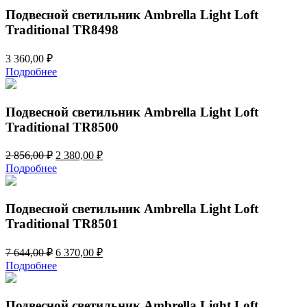
Подвесной светильник Ambrella Light Loft
Traditional TR8498
3 360,00
₽
Подробнее
Подвесной светильник Ambrella Light Loft
Traditional TR8500
Первоначальная
Текущая
2 856,00
₽
2 380,00
₽
цена
цена:
Подробнее
составляла
2
2
380,00 ₽.
856,00 ₽.
Подвесной светильник Ambrella Light Loft
Traditional TR8501
Первоначальная
Текущая
7 644,00
₽
6 370,00
₽
цена
цена:
Подробнее
составляла
6
7
370,00 ₽.
644,00 ₽.
Подвесной светильник Ambrella Light Loft