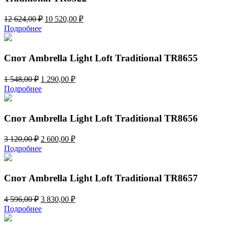
Первоначальная
Текущая
12 624,00
₽
10 520,00
₽
цена
цена:
Подробнее
составляла
10
12
520,00 ₽.
624,00 ₽.
Спот Ambrella Light Loft Traditional TR8655
Первоначальная
Текущая
1 548,00
₽
1 290,00
₽
цена
цена:
Подробнее
составляла
1
1
290,00 ₽.
548,00 ₽.
Спот Ambrella Light Loft Traditional TR8656
Первоначальная
Текущая
3 120,00
₽
2 600,00
₽
цена
цена:
Подробнее
составляла
2
3
600,00 ₽.
120,00 ₽.
Спот Ambrella Light Loft Traditional TR8657
Первоначальная
Текущая
4 596,00
₽
3 830,00
₽
цена
цена:
Подробнее
составляла
3
4