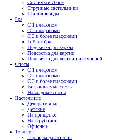
Системы в сборе
Струнные светильники
Шинопроводы
Бра
С 1 плафоном
С 2 плафонами
С 3 и более плафонами
Гибкие бра
Подсветка для зеркал
Подсветка для картин
Подсветка для лестниц и ступеней
Споты
С 1 плафоном
С 2 плафонами
С 3 и более плафонами
Встраиваемые споты
Накладные споты
Настольные
Декоративные
Детские
На прищепке
На струбцине
Офисные
Торшеры
Торшеры для чтения