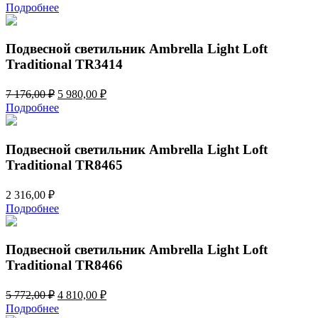
Подробнее
Подвесной светильник Ambrella Light Loft
Traditional TR3414
Первоначальная
Текущая
7 176,00
₽
5 980,00
₽
цена
цена:
Подробнее
составляла
5
7
980,00 ₽.
176,00 ₽.
Подвесной светильник Ambrella Light Loft
Traditional TR8465
2 316,00
₽
Подробнее
Подвесной светильник Ambrella Light Loft
Traditional TR8466
Первоначальная
Текущая
5 772,00
₽
4 810,00
₽
цена
цена:
Подробнее
составляла
4