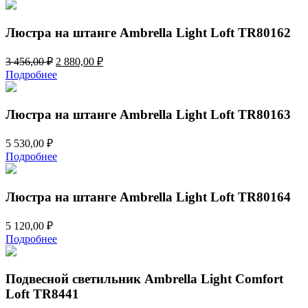
Люстра на штанге Ambrella Light Loft TR80162
Первоначальная
Текущая
3 456,00
₽
2 880,00
₽
цена
цена:
Подробнее
составляла
2
3
880,00 ₽.
456,00 ₽.
Люстра на штанге Ambrella Light Loft TR80163
5 530,00
₽
Подробнее
Люстра на штанге Ambrella Light Loft TR80164
5 120,00
₽
Подробнее
Подвесной светильник Ambrella Light Comfort
Loft TR8441