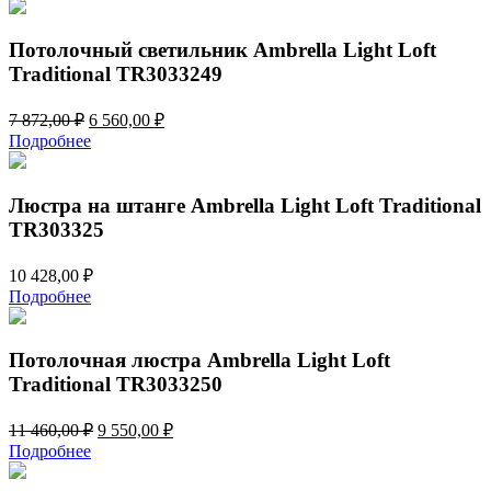
составляла
9
11
890,00 ₽.
868,00 ₽.
Потолочный светильник Ambrella Light Loft
Traditional TR3033249
Первоначальная
Текущая
7 872,00
₽
6 560,00
₽
цена
цена:
Подробнее
составляла
6
7
560,00 ₽.
872,00 ₽.
Люстра на штанге Ambrella Light Loft Traditional
TR303325
10 428,00
₽
Подробнее
Потолочная люстра Ambrella Light Loft
Traditional TR3033250
Первоначальная
Текущая
11 460,00
₽
9 550,00
₽
цена
цена:
Подробнее
составляла
9
11
550,00 ₽.