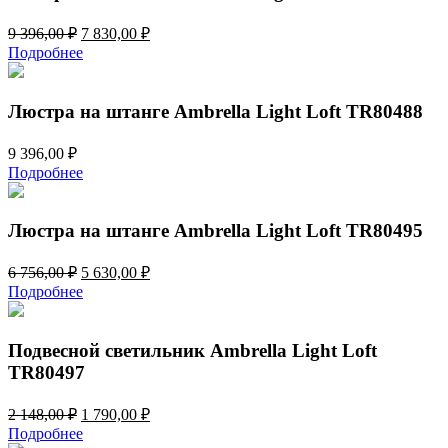
Первоначальная
Текущая
9 396,00
₽
7 830,00
₽
цена
цена:
Подробнее
составляла
7
9
830,00 ₽.
396,00 ₽.
Люстра на штанге Ambrella Light Loft TR80488
9 396,00
₽
Подробнее
Люстра на штанге Ambrella Light Loft TR80495
Первоначальная
Текущая
6 756,00
₽
5 630,00
₽
цена
цена:
Подробнее
составляла
5
6
630,00 ₽.
756,00 ₽.
Подвесной светильник Ambrella Light Loft
TR80497
Первоначальная
Текущая
2 148,00
₽
1 790,00
₽
цена
цена:
Подробнее
составляла
1