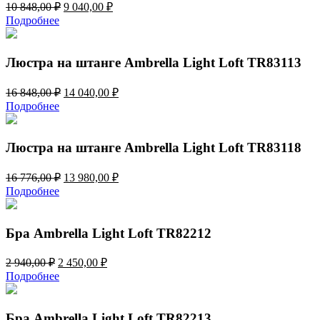
Первоначальная
Текущая
10 848,00
₽
9 040,00
₽
цена
цена:
Подробнее
составляла
9
10
040,00 ₽.
848,00 ₽.
Люстра на штанге Ambrella Light Loft TR83113
Первоначальная
Текущая
16 848,00
₽
14 040,00
₽
цена
цена:
Подробнее
составляла
14
16
040,00 ₽.
848,00 ₽.
Люстра на штанге Ambrella Light Loft TR83118
Первоначальная
Текущая
16 776,00
₽
13 980,00
₽
цена
цена:
Подробнее
составляла
13
16
980,00 ₽.
776,00 ₽.
Бра Ambrella Light Loft TR82212
Первоначальная
Текущая
2 940,00
₽
2 450,00
₽
цена
цена:
Подробнее
составляла
2
2
450,00 ₽.
940,00 ₽.
Бра Ambrella Light Loft TR82213