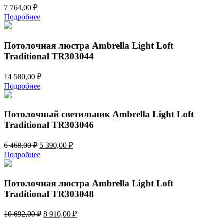
7 764,00
₽
Подробнее
Потолочная люстра Ambrella Light Loft
Traditional TR303044
14 580,00
₽
Подробнее
Потолочный светильник Ambrella Light Loft
Traditional TR303046
Первоначальная
Текущая
6 468,00
₽
5 390,00
₽
цена
цена:
Подробнее
составляла
5
6
390,00 ₽.
468,00 ₽.
Потолочная люстра Ambrella Light Loft
Traditional TR303048
Первоначальная
Текущая
10 692,00
₽
8 910,00
₽