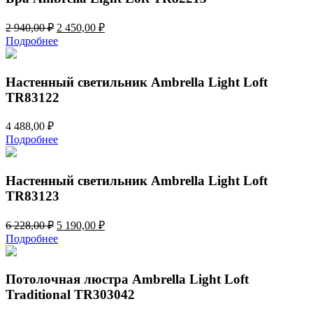
Первоначальная
Текущая
2 940,00
₽
2 450,00
₽
цена
цена:
Подробнее
составляла
2
2
450,00 ₽.
940,00 ₽.
Настенный светильник Ambrella Light Loft
TR83122
4 488,00
₽
Подробнее
Настенный светильник Ambrella Light Loft
TR83123
Первоначальная
Текущая
6 228,00
₽
5 190,00
₽
цена
цена:
Подробнее
составляла
5
6
190,00 ₽.
228,00 ₽.
Потолочная люстра Ambrella Light Loft
Traditional TR303042