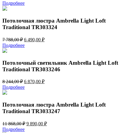
цена
цена:
Подробнее
составляла
8
10
910,00 ₽.
692,00 ₽.
Потолочная люстра Ambrella Light Loft
Traditional TR303324
Первоначальная
Текущая
7 788,00
₽
6 490,00
₽
цена
цена:
Подробнее
составляла
6
7
490,00 ₽.
788,00 ₽.
Потолочный светильник Ambrella Light Loft
Traditional TR3033246
Первоначальная
Текущая
8 244,00
₽
6 870,00
₽
цена
цена:
Подробнее
составляла
6
8
870,00 ₽.
244,00 ₽.
Потолочная люстра Ambrella Light Loft
Traditional TR3033247
Первоначальная
Текущая
11 868,00
₽
9 890,00
₽
цена
цена:
Подробнее