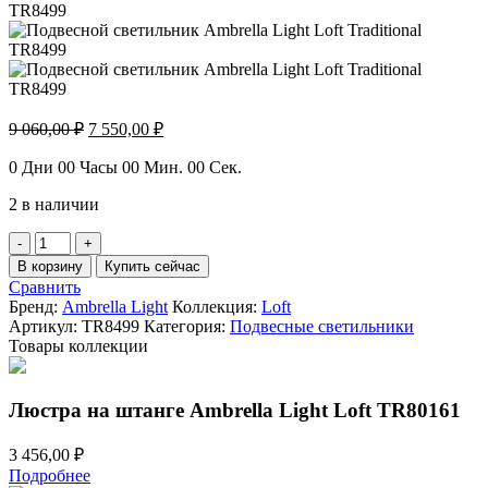
Первоначальная
Текущая
9 060,00
₽
7 550,00
₽
цена
цена:
составляла
7
0
Дни
00
Часы
00
Мин.
00
Сек.
9
550,00 ₽.
2 в наличии
060,00 ₽.
Количество
товара
В корзину
Купить сейчас
Подвесной
Сравнить
светильник
Бренд:
Ambrella Light
Коллекция:
Loft
Ambrella
Артикул:
TR8499
Категория:
Подвесные светильники
Light
Товары коллекции
Loft
Traditional
TR8499
Люстра на штанге Ambrella Light Loft TR80161
3 456,00
₽
Подробнее