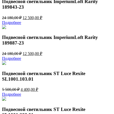
Подвесной светильник ImperiumLoft Rarity
189843-23
Первоначальная
Текущая
24 180,00
₽
12 500,00
₽
цена
цена:
Подробнее
составляла
12
24
500,00 ₽.
180,00 ₽.
Подвесной светильник ImperiumLoft Rarity
189887-23
Первоначальная
Текущая
24 180,00
₽
12 500,00
₽
цена
цена:
Подробнее
составляла
12
24
500,00 ₽.
180,00 ₽.
Подвесной светильник ST Luce Rexite
SL1001.103.01
Первоначальная
Текущая
5 500,00
₽
4 400,00
₽
цена
цена:
Подробнее
составляла
4
5
400,00 ₽.
500,00 ₽.
Подвесной светильник ST Luce Rexite