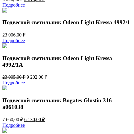
цена
цена:
Подробнее
составляла
2
5
213,00 ₽.
398,00 ₽.
Подвесной светильник Odeon Light Kressa 4992/1
23 006,00
₽
Подробнее
Подвесной светильник Odeon Light Kressa
4992/1A
Первоначальная
Текущая
23 005,00
₽
9 202,00
₽
цена
цена:
Подробнее
составляла
9
23
202,00 ₽.
005,00 ₽.
Подвесной светильник Bogates Glustin 316
a061038
Первоначальная
Текущая
7 660,00
₽
6 130,00
₽
цена
цена:
Подробнее
составляла
6