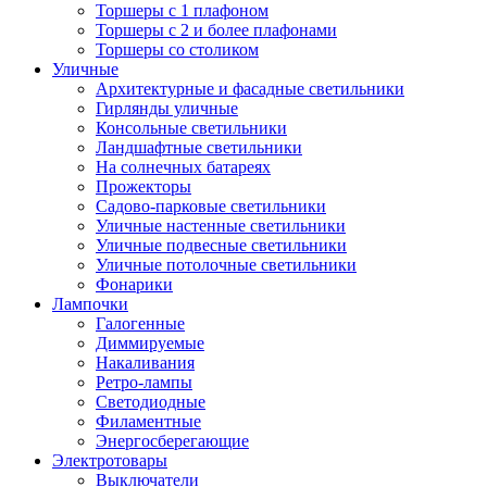
Торшеры с 1 плафоном
Торшеры с 2 и более плафонами
Торшеры со столиком
Уличные
Архитектурные и фасадные светильники
Гирлянды уличные
Консольные светильники
Ландшафтные светильники
На солнечных батареях
Прожекторы
Садово-парковые светильники
Уличные настенные светильники
Уличные подвесные светильники
Уличные потолочные светильники
Фонарики
Лампочки
Галогенные
Диммируемые
Накаливания
Ретро-лампы
Светодиодные
Филаментные
Энергосберегающие
Электротовары
Выключатели