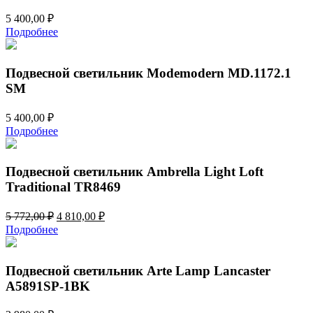
5 400,00
₽
Подробнее
Подвесной светильник Modemodern MD.1172.1
SM
5 400,00
₽
Подробнее
Подвесной светильник Ambrella Light Loft
Traditional TR8469
Первоначальная
Текущая
5 772,00
₽
4 810,00
₽
цена
цена:
Подробнее
составляла
4
5
810,00 ₽.
772,00 ₽.
Подвесной светильник Arte Lamp Lancaster
A5891SP-1BK