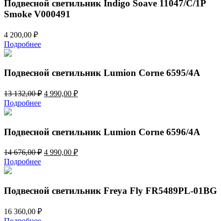
Подвесной светильник Indigo Soave 11047/C/1P
Smoke V000491
4 200,00
₽
Подробнее
Подвесной светильник Lumion Corne 6595/4A
Первоначальная
Текущая
13 132,00
₽
4 990,00
₽
цена
цена:
Подробнее
составляла
4
13
990,00 ₽.
132,00 ₽.
Подвесной светильник Lumion Corne 6596/4A
Первоначальная
Текущая
14 676,00
₽
4 990,00
₽
цена
цена:
Подробнее
составляла
4
14
990,00 ₽.
676,00 ₽.
Подвесной светильник Freya Fly FR5489PL-01BG
16 360,00
₽
Подробнее