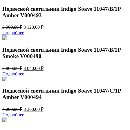
Подвесной светильник Indigo Soave 11047/B/1P
Amber V000493
Первоначальная
Текущая
3 900,00
₽
3 120,00
₽
цена
цена:
Подробнее
составляла
3
3
120,00 ₽.
900,00 ₽.
Подвесной светильник Indigo Soave 11047/B/1P
Smoke V000490
Первоначальная
Текущая
3 800,00
₽
3 040,00
₽
цена
цена:
Подробнее
составляла
3
3
040,00 ₽.
800,00 ₽.
Подвесной светильник Indigo Soave 11047/C/1P
Amber V000494
Первоначальная
Текущая
4 200,00
₽
3 360,00
₽
цена
цена:
Подробнее
составляла
3
4
360,00 ₽.
200,00 ₽.