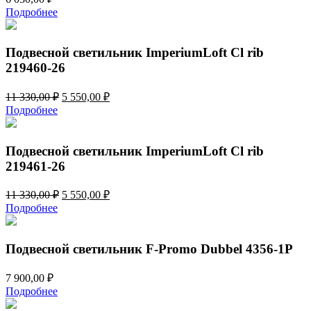
Подробнее
Подвесной светильник ImperiumLoft Cl rib
219460-26
Первоначальная
Текущая
11 330,00
₽
5 550,00
₽
цена
цена:
Подробнее
составляла
5
11
550,00 ₽.
330,00 ₽.
Подвесной светильник ImperiumLoft Cl rib
219461-26
Первоначальная
Текущая
11 330,00
₽
5 550,00
₽
цена
цена:
Подробнее
составляла
5
11
550,00 ₽.
330,00 ₽.
Подвесной светильник F-Promo Dubbel 4356-1P
7 900,00
₽
Подробнее