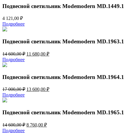
282,00 ₽.
Подвесной светильник Modemodern MD.1449.1
4 121,00
₽
Подробнее
Подвесной светильник Modemodern MD.1963.1
Первоначальная
Текущая
14 600,00
₽
11 680,00
₽
цена
цена:
Подробнее
составляла
11
14
680,00 ₽.
600,00 ₽.
Подвесной светильник Modemodern MD.1964.1
Первоначальная
Текущая
17 000,00
₽
13 600,00
₽
цена
цена:
Подробнее
составляла
13
17
600,00 ₽.
000,00 ₽.
Подвесной светильник Modemodern MD.1965.1
Первоначальная
Текущая
14 600,00
₽
8 760,00
₽
цена
цена:
Подробнее