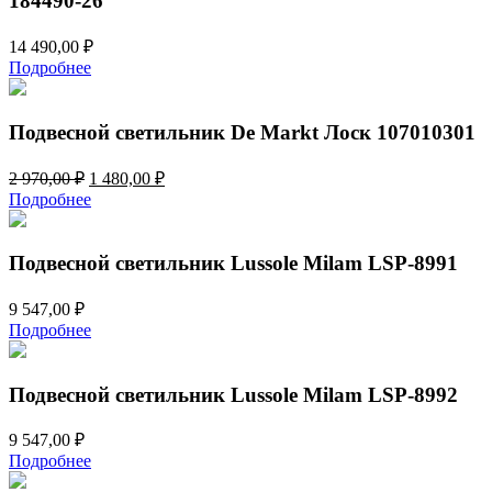
184490-26
14 490,00
₽
Подробнее
Подвесной светильник De Markt Лоск 107010301
Первоначальная
Текущая
2 970,00
₽
1 480,00
₽
цена
цена:
Подробнее
составляла
1
2
480,00 ₽.
970,00 ₽.
Подвесной светильник Lussole Milam LSP-8991
9 547,00
₽
Подробнее
Подвесной светильник Lussole Milam LSP-8992
9 547,00
₽
Подробнее