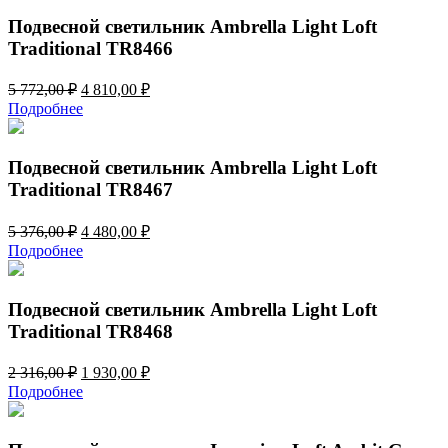
490,00 ₽.
656,00 ₽.
Подвесной светильник Ambrella Light Loft
Traditional TR8466
Первоначальная
Текущая
5 772,00
₽
4 810,00
₽
цена
цена:
Подробнее
составляла
4
5
810,00 ₽.
772,00 ₽.
Подвесной светильник Ambrella Light Loft
Traditional TR8467
Первоначальная
Текущая
5 376,00
₽
4 480,00
₽
цена
цена:
Подробнее
составляла
4
5
480,00 ₽.
376,00 ₽.
Подвесной светильник Ambrella Light Loft
Traditional TR8468
Первоначальная
Текущая
2 316,00
₽
1 930,00
₽
цена
цена:
Подробнее
составляла
1
2
930,00 ₽.
316,00 ₽.