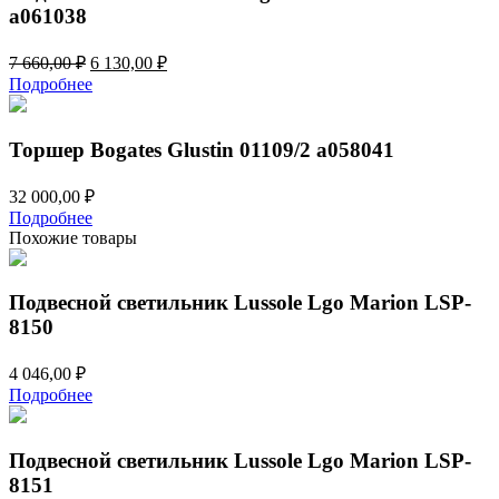
a061038
Первоначальная
Текущая
7 660,00
₽
6 130,00
₽
цена
цена:
Подробнее
составляла
6
7
130,00 ₽.
660,00 ₽.
Торшер Bogates Glustin 01109/2 a058041
32 000,00
₽
Подробнее
Похожие товары
Подвесной светильник Lussole Lgo Marion LSP-
8150
4 046,00
₽
Подробнее
Подвесной светильник Lussole Lgo Marion LSP-
8151