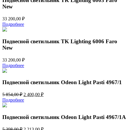
Подвесной светильник TK Lighting 6003 Faro
New
33 200,00
₽
Подробнее
Подвесной светильник TK Lighting 6006 Faro
New
33 200,00
₽
Подробнее
Подвесной светильник Odeon Light Pasti 4967/1
Первоначальная
Текущая
5 854,00
₽
2 400,00
₽
цена
цена:
Подробнее
составляла
2
5
400,00 ₽.
854,00 ₽.
Подвесной светильник Odeon Light Pasti 4967/1A
Первоначальная
Текущая
5 398,00
₽
2 213,00
₽