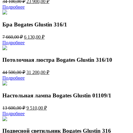
Первоначальная
Текущая
34 100,00
₽
23 900,00
₽
цена
цена:
Подробнее
составляла
23
34
900,00 ₽.
100,00 ₽.
Бра Bogates Glustin 316/1
Первоначальная
Текущая
7 660,00
₽
6 130,00
₽
цена
цена:
Подробнее
составляла
6
7
130,00 ₽.
660,00 ₽.
Потолочная люстра Bogates Glustin 316/10
Первоначальная
Текущая
44 500,00
₽
31 200,00
₽
цена
цена:
Подробнее
составляла
31
44
200,00 ₽.
500,00 ₽.
Настольная лампа Bogates Glustin 01109/1
Первоначальная
Текущая
13 600,00
₽
9 510,00
₽
цена
цена:
Подробнее
составляла
9
13
510,00 ₽.
600,00 ₽.
Подвесной светильник Bogates Glustin 316