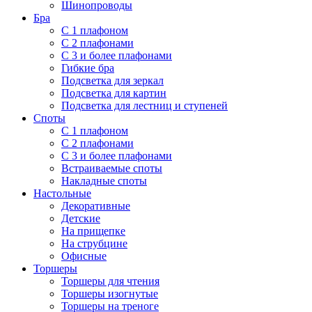
Шинопроводы
Бра
С 1 плафоном
С 2 плафонами
С 3 и более плафонами
Гибкие бра
Подсветка для зеркал
Подсветка для картин
Подсветка для лестниц и ступеней
Споты
С 1 плафоном
С 2 плафонами
С 3 и более плафонами
Встраиваемые споты
Накладные споты
Настольные
Декоративные
Детские
На прищепке
На струбцине
Офисные
Торшеры
Торшеры для чтения
Торшеры изогнутые
Торшеры на треноге