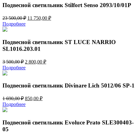
500,00 ₽.
Подвесной светильник Stilfort Senso 2093/10/01P
Первоначальная
Текущая
23 500,00
₽
11 750,00
₽
цена
цена:
Подробнее
составляла
11
23
750,00 ₽.
500,00 ₽.
Подвесной светильник ST LUCE NARRIO
SL1016.203.01
Первоначальная
Текущая
3 500,00
₽
2 800,00
₽
цена
цена:
Подробнее
составляла
2
3
800,00 ₽.
500,00 ₽.
Подвесной светильник Divinare Lich 5012/06 SP-1
Первоначальная
Текущая
1 690,00
₽
850,00
₽
цена
цена:
Подробнее
составляла
850,00 ₽.
1
690,00 ₽.
Подвесной светильник Evoluce Prato SLE300403-
05