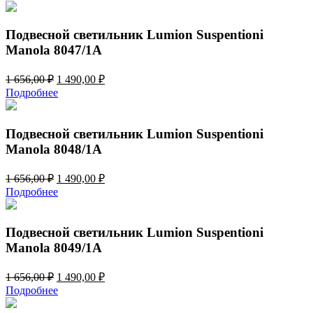
составляла
8
14
760,00 ₽.
600,00 ₽.
Подвесной светильник Lumion Suspentioni
Manola 8047/1A
Первоначальная
Текущая
1 656,00
₽
1 490,00
₽
цена
цена:
Подробнее
составляла
1
1
490,00 ₽.
656,00 ₽.
Подвесной светильник Lumion Suspentioni
Manola 8048/1A
Первоначальная
Текущая
1 656,00
₽
1 490,00
₽
цена
цена:
Подробнее
составляла
1
1
490,00 ₽.
656,00 ₽.
Подвесной светильник Lumion Suspentioni
Manola 8049/1A
Первоначальная
Текущая
1 656,00
₽
1 490,00
₽
цена
цена:
Подробнее
составляла
1
1