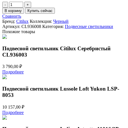
Количество
товара
В корзину
Купить сейчас
Подвесной
Сравнить
светильник
Бренд:
Citilux
Коллекция:
Черный
Citilux
Артикул:
CL936008
Категория:
Подвесные светильники
Черный
Похожие товары
CL936008
Подвесной светильник Citilux Серебристый
CL936003
3 790,00
₽
Подробнее
Подвесной светильник Lussole Loft Yukon LSP-
8053
10 157,00
₽
Подробнее