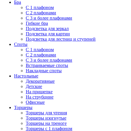
Бра
С 1 плафоном
С 2 плафонами
С 3 и более плафонами
Гибкие бра
Подсветка для зеркал
Подсветка для картин
Подсветка для лестниц и ступеней
Споты
С 1 плафоном
С 2 плафонами
С 3 и более плафонами
Встраиваемые споты
Накладные споты
Настольные
Декоративные
Детские
На прищепке
На струбцине
Офисные
Торшеры
Торшеры для чтения
Торшеры изогнутые
Торшеры на треноге
Торшеры с 1 плафоном