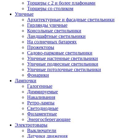
Торшеры с 2 и более плафонами
Торшеры со столиком
Уличные
Архитектурные и фасадные светильники
Гирлянды уличные
Консольные светильники
Ландшафтные светильники
На солнечных батареях
Прожекторы
Садово-парковые светильники
Уличные настенные светильники
Уличные подвесные светильники
Уличные потолочные светильники
Фонарики
Лампочки
Галогенные
Диммируемые
Накаливания
Ретро-лампы
Светодиодные
Филаментные
Энергосберегающие
Электротовары
Выключатели
Датчики движения