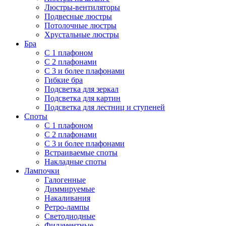
Люстры-вентиляторы
Подвесные люстры
Потолочные люстры
Хрустальные люстры
Бра
С 1 плафоном
С 2 плафонами
С 3 и более плафонами
Гибкие бра
Подсветка для зеркал
Подсветка для картин
Подсветка для лестниц и ступеней
Споты
С 1 плафоном
С 2 плафонами
С 3 и более плафонами
Встраиваемые споты
Накладные споты
Лампочки
Галогенные
Диммируемые
Накаливания
Ретро-лампы
Светодиодные
Филаментные