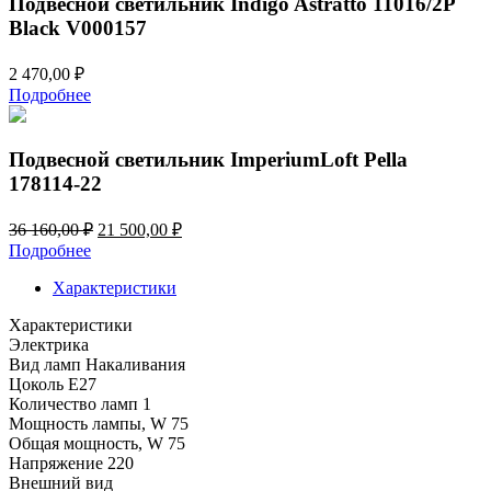
Подвесной светильник Indigo Astratto 11016/2P
Black V000157
2 470,00
₽
Подробнее
Подвесной светильник ImperiumLoft Pella
178114-22
Первоначальная
Текущая
36 160,00
₽
21 500,00
₽
цена
цена:
Подробнее
составляла
21
36
Характеристики
500,00 ₽.
160,00 ₽.
Характеристики
Электрика
Вид ламп
Накаливания
Цоколь
E27
Количество ламп
1
Мощность лампы, W
75
Общая мощность, W
75
Напряжение
220
Внешний вид