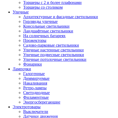
Торшеры с 2 и более плафонами
Торшеры со столиком
Уличные
Архитектурные и фасадные светильники
Гирлянды уличные
Консольные светильники
Ландшафтные светильники
На солнечных батареях
Прожекторы
Садово-парковые светильники
Уличные настенные светильники
Уличные подвесные светильники
Уличные потолочные светильники
Фонарики
Лампочки
Галогенные
Диммируемые
Накаливания
Ретро-лампы
Светодиодные
Филаментные
Энергосберегающие
Электротовары
Выключатели
Датчики движения