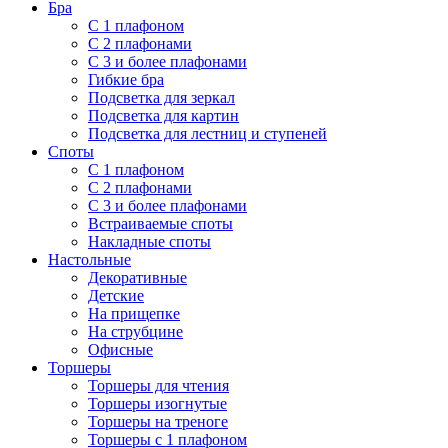
Бра
С 1 плафоном
С 2 плафонами
С 3 и более плафонами
Гибкие бра
Подсветка для зеркал
Подсветка для картин
Подсветка для лестниц и ступеней
Споты
С 1 плафоном
С 2 плафонами
С 3 и более плафонами
Встраиваемые споты
Накладные споты
Настольные
Декоративные
Детские
На прищепке
На струбцине
Офисные
Торшеры
Торшеры для чтения
Торшеры изогнутые
Торшеры на треноге
Торшеры с 1 плафоном