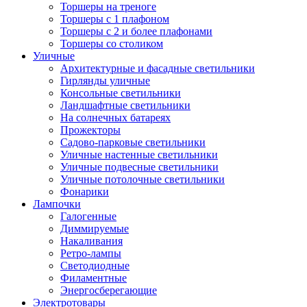
Торшеры на треноге
Торшеры с 1 плафоном
Торшеры с 2 и более плафонами
Торшеры со столиком
Уличные
Архитектурные и фасадные светильники
Гирлянды уличные
Консольные светильники
Ландшафтные светильники
На солнечных батареях
Прожекторы
Садово-парковые светильники
Уличные настенные светильники
Уличные подвесные светильники
Уличные потолочные светильники
Фонарики
Лампочки
Галогенные
Диммируемые
Накаливания
Ретро-лампы
Светодиодные
Филаментные
Энергосберегающие
Электротовары