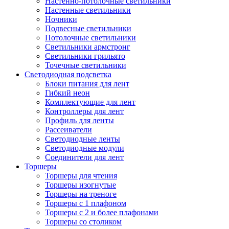
Настенно-потолочные светильники
Настенные светильники
Ночники
Подвесные светильники
Потолочные светильники
Светильники армстронг
Светильники грильято
Точечные светильники
Светодиодная подсветка
Блоки питания для лент
Гибкий неон
Комплектующие для лент
Контроллеры для лент
Профиль для ленты
Рассеиватели
Светодиодные ленты
Светодиодные модули
Соединители для лент
Торшеры
Торшеры для чтения
Торшеры изогнутые
Торшеры на треноге
Торшеры с 1 плафоном
Торшеры с 2 и более плафонами
Торшеры со столиком