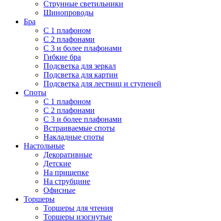
Струнные светильники
Шинопроводы
Бра
С 1 плафоном
С 2 плафонами
С 3 и более плафонами
Гибкие бра
Подсветка для зеркал
Подсветка для картин
Подсветка для лестниц и ступеней
Споты
С 1 плафоном
С 2 плафонами
С 3 и более плафонами
Встраиваемые споты
Накладные споты
Настольные
Декоративные
Детские
На прищепке
На струбцине
Офисные
Торшеры
Торшеры для чтения
Торшеры изогнутые