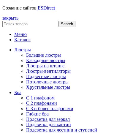
Создание сайтов
ESDirect
закрыть
Search
Меню
Каталог
Люстры
Большие люстры
Каскадные люстры
Люстры на штанге
Люстры-вентиляторы
Подвесные люстры
Потолочные люстры
Хрустальные люстры
Бра
С 1 плафоном
С 2 плафонами
С 3 и более плафонами
Гибкие бра
Подсветка для зеркал
Подсветка для картин
Подсветка для лестниц и ступеней