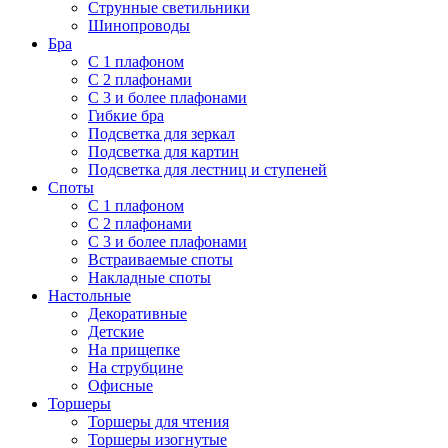
Струнные светильники
Шинопроводы
Бра
С 1 плафоном
С 2 плафонами
С 3 и более плафонами
Гибкие бра
Подсветка для зеркал
Подсветка для картин
Подсветка для лестниц и ступеней
Споты
С 1 плафоном
С 2 плафонами
С 3 и более плафонами
Встраиваемые споты
Накладные споты
Настольные
Декоративные
Детские
На прищепке
На струбцине
Офисные
Торшеры
Торшеры для чтения
Торшеры изогнутые