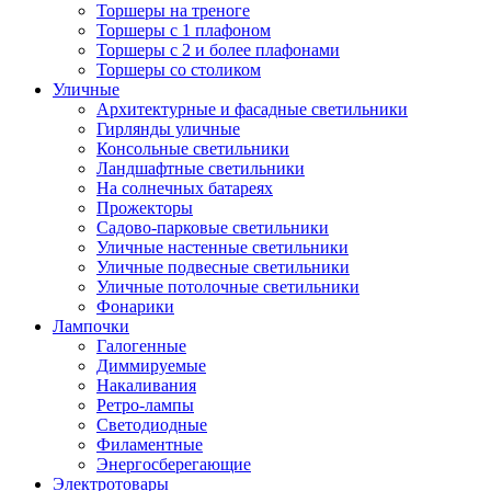
Торшеры на треноге
Торшеры с 1 плафоном
Торшеры с 2 и более плафонами
Торшеры со столиком
Уличные
Архитектурные и фасадные светильники
Гирлянды уличные
Консольные светильники
Ландшафтные светильники
На солнечных батареях
Прожекторы
Садово-парковые светильники
Уличные настенные светильники
Уличные подвесные светильники
Уличные потолочные светильники
Фонарики
Лампочки
Галогенные
Диммируемые
Накаливания
Ретро-лампы
Светодиодные
Филаментные
Энергосберегающие
Электротовары