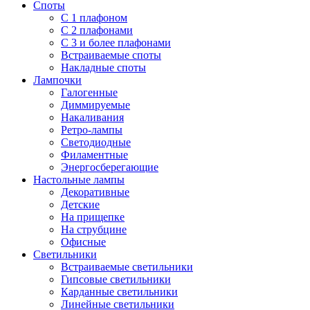
Споты
С 1 плафоном
С 2 плафонами
С 3 и более плафонами
Встраиваемые споты
Накладные споты
Лампочки
Галогенные
Диммируемые
Накаливания
Ретро-лампы
Светодиодные
Филаментные
Энергосберегающие
Настольные лампы
Декоративные
Детские
На прищепке
На струбцине
Офисные
Светильники
Встраиваемые светильники
Гипсовые светильники
Карданные светильники
Линейные светильники