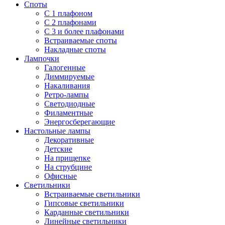
Споты
С 1 плафоном
С 2 плафонами
С 3 и более плафонами
Встраиваемые споты
Накладные споты
Лампочки
Галогенные
Диммируемые
Накаливания
Ретро-лампы
Светодиодные
Филаментные
Энергосберегающие
Настольные лампы
Декоративные
Детские
На прищепке
На струбцине
Офисные
Светильники
Встраиваемые светильники
Гипсовые светильники
Карданные светильники
Линейные светильники