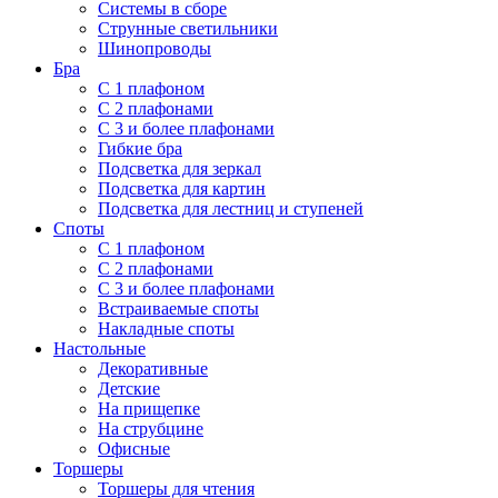
Системы в сборе
Струнные светильники
Шинопроводы
Бра
С 1 плафоном
С 2 плафонами
С 3 и более плафонами
Гибкие бра
Подсветка для зеркал
Подсветка для картин
Подсветка для лестниц и ступеней
Споты
С 1 плафоном
С 2 плафонами
С 3 и более плафонами
Встраиваемые споты
Накладные споты
Настольные
Декоративные
Детские
На прищепке
На струбцине
Офисные
Торшеры
Торшеры для чтения