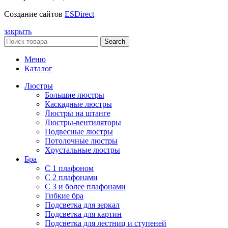
Создание сайтов
ESDirect
закрыть
Search
Меню
Каталог
Люстры
Большие люстры
Каскадные люстры
Люстры на штанге
Люстры-вентиляторы
Подвесные люстры
Потолочные люстры
Хрустальные люстры
Бра
С 1 плафоном
С 2 плафонами
С 3 и более плафонами
Гибкие бра
Подсветка для зеркал
Подсветка для картин
Подсветка для лестниц и ступеней