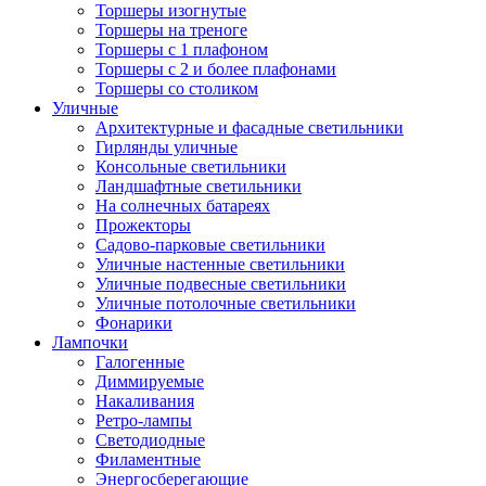
Торшеры изогнутые
Торшеры на треноге
Торшеры с 1 плафоном
Торшеры с 2 и более плафонами
Торшеры со столиком
Уличные
Архитектурные и фасадные светильники
Гирлянды уличные
Консольные светильники
Ландшафтные светильники
На солнечных батареях
Прожекторы
Садово-парковые светильники
Уличные настенные светильники
Уличные подвесные светильники
Уличные потолочные светильники
Фонарики
Лампочки
Галогенные
Диммируемые
Накаливания
Ретро-лампы
Светодиодные
Филаментные
Энергосберегающие