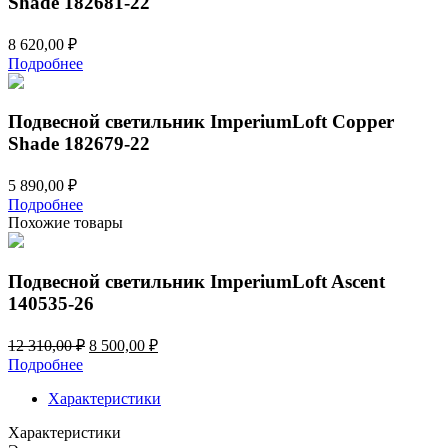
Shade 182681-22
8 620,00
₽
Подробнее
Подвесной светильник ImperiumLoft Copper
Shade 182679-22
5 890,00
₽
Подробнее
Похожие товары
Подвесной светильник ImperiumLoft Ascent
140535-26
Первоначальная
Текущая
12 310,00
₽
8 500,00
₽
цена
цена:
Подробнее
составляла
8
12
Характеристики
500,00 ₽.
310,00 ₽.
Характеристики