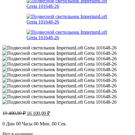
Первоначальная
Текущая
19 400,00
₽
16 100,00
₽
цена
цена:
составляла
16
0
Дни
00
Часы
00
Мин.
00
Сек.
19
100,00 ₽.
Нет в наличии
400,00 ₽.