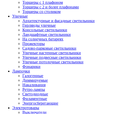
Торшеры с 1 плафоном
Торшеры с 2 и более плафонами
Торшеры со столиком
Уличные
Архитектурные и фасадные светильники
Гирлянды уличные
Консольные светильники
Ландшафтные светильники
На солнечных батареях
Прожекторы
Садово-парковые светильники
Уличные настенные светильники
Уличные подвесные светильники
Уличные потолочные светильники
Фонарики
Лампочки
Галогенные
Диммируемые
Накаливания
Ретро-лампы
Светодиодные
Филаментные
Энергосберегающие
Электротовары
Выключатели