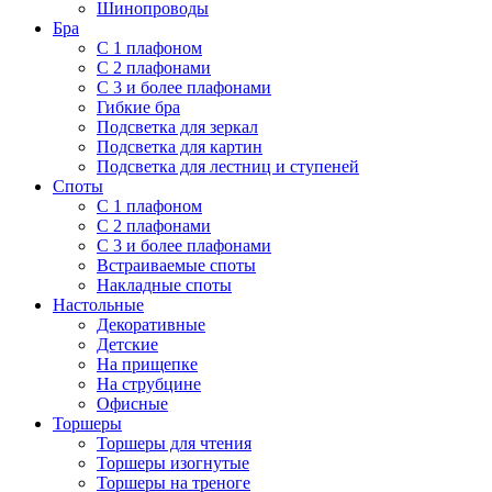
Шинопроводы
Бра
С 1 плафоном
С 2 плафонами
С 3 и более плафонами
Гибкие бра
Подсветка для зеркал
Подсветка для картин
Подсветка для лестниц и ступеней
Споты
С 1 плафоном
С 2 плафонами
С 3 и более плафонами
Встраиваемые споты
Накладные споты
Настольные
Декоративные
Детские
На прищепке
На струбцине
Офисные
Торшеры
Торшеры для чтения
Торшеры изогнутые
Торшеры на треноге