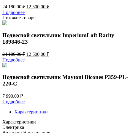
Первоначальная
Текущая
24 180,00
₽
12 500,00
₽
цена
цена:
Подробнее
составляла
12
Похожие товары
24
500,00 ₽.
180,00 ₽.
Подвесной светильник ImperiumLoft Rarity
189846-23
Первоначальная
Текущая
24 180,00
₽
12 500,00
₽
цена
цена:
Подробнее
составляла
12
24
500,00 ₽.
180,00 ₽.
Подвесной светильник Maytoni Bicones P359-PL-
220-C
7 990,00
₽
Подробнее
Характеристики
Характеристики
Электрика
Вид ламп
Накаливания