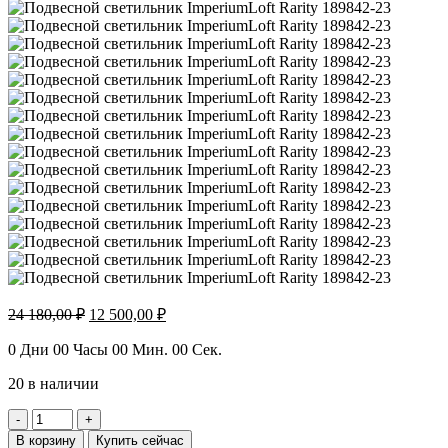
Первоначальная
Текущая
24 180,00
₽
12 500,00
₽
цена
цена:
составляла
12
0
Дни
00
Часы
00
Мин.
00
Сек.
24
500,00 ₽.
20 в наличии
180,00 ₽.
Количество
товара
В корзину
Купить сейчас