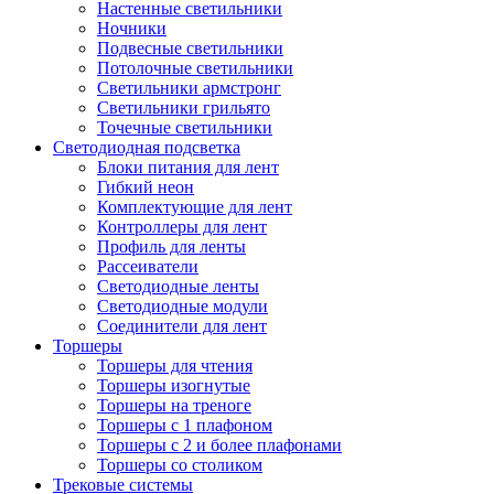
Настенные светильники
Ночники
Подвесные светильники
Потолочные светильники
Светильники армстронг
Светильники грильято
Точечные светильники
Светодиодная подсветка
Блоки питания для лент
Гибкий неон
Комплектующие для лент
Контроллеры для лент
Профиль для ленты
Рассеиватели
Светодиодные ленты
Светодиодные модули
Соединители для лент
Торшеры
Торшеры для чтения
Торшеры изогнутые
Торшеры на треноге
Торшеры с 1 плафоном
Торшеры с 2 и более плафонами
Торшеры со столиком
Трековые системы