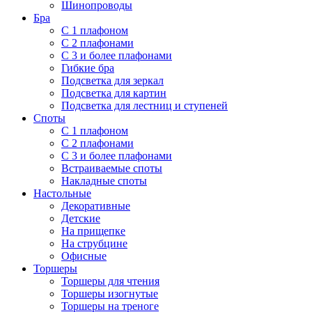
Шинопроводы
Бра
С 1 плафоном
С 2 плафонами
С 3 и более плафонами
Гибкие бра
Подсветка для зеркал
Подсветка для картин
Подсветка для лестниц и ступеней
Споты
С 1 плафоном
С 2 плафонами
С 3 и более плафонами
Встраиваемые споты
Накладные споты
Настольные
Декоративные
Детские
На прищепке
На струбцине
Офисные
Торшеры
Торшеры для чтения
Торшеры изогнутые
Торшеры на треноге