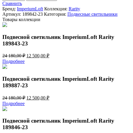
Подвесной
Сравнить
светильник
Бренд:
ImperiumLoft
Коллекция:
Rarity
ImperiumLoft
Артикул:
189842-23
Категория:
Подвесные светильники
Rarity
Товары коллекции
189842-
23
Подвесной светильник ImperiumLoft Rarity
189843-23
Первоначальная
Текущая
24 180,00
₽
12 500,00
₽
цена
цена:
Подробнее
составляла
12
24
500,00 ₽.
180,00 ₽.
Подвесной светильник ImperiumLoft Rarity
189887-23
Первоначальная
Текущая
24 180,00
₽
12 500,00
₽
цена
цена:
Подробнее
составляла
12
24
500,00 ₽.
180,00 ₽.
Подвесной светильник ImperiumLoft Rarity
189846-23