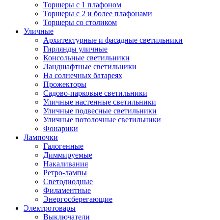
Торшеры с 1 плафоном
Торшеры с 2 и более плафонами
Торшеры со столиком
Уличные
Архитектурные и фасадные светильники
Гирлянды уличные
Консольные светильники
Ландшафтные светильники
На солнечных батареях
Прожекторы
Садово-парковые светильники
Уличные настенные светильники
Уличные подвесные светильники
Уличные потолочные светильники
Фонарики
Лампочки
Галогенные
Диммируемые
Накаливания
Ретро-лампы
Светодиодные
Филаментные
Энергосберегающие
Электротовары
Выключатели