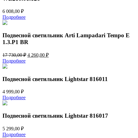
6 008,00
₽
Подробнее
Подвесной светильник Arti Lampadari Tempo E
1.3.P1 BR
Первоначальная
Текущая
17 730,00
₽
4 260,00
₽
цена
цена:
Подробнее
составляла
4
17
260,00 ₽.
730,00 ₽.
Подвесной светильник Lightstar 816011
4 999,00
₽
Подробнее
Подвесной светильник Lightstar 816017
5 299,00
₽
Подробнее