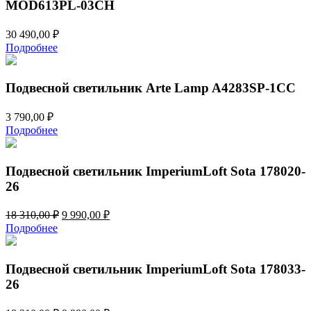
MOD613PL-03CH
30 490,00
₽
Подробнее
Подвесной светильник Arte Lamp A4283SP-1CC
3 790,00
₽
Подробнее
Подвесной светильник ImperiumLoft Sota 178020-
26
Первоначальная
Текущая
18 310,00
₽
9 990,00
₽
цена
цена:
Подробнее
составляла
9
18
990,00 ₽.
310,00 ₽.
Подвесной светильник ImperiumLoft Sota 178033-
26
Первоначальная
Текущая