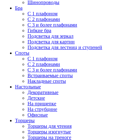
Шинопроводы
Бра
С 1 плафоном
С 2 плафонами
С 3 и более плафонами
Гибкие бра
Подсветка для зеркал
Подсветка для картин
Подсветка для лестниц и ступеней
Споты
С 1 плафоном
С 2 плафонами
С 3 и более плафонами
Встраиваемые споты
Накладные споты
Настольные
Декоративные
Детские
На прищепке
На струбцине
Офисные
Торшеры
Торшеры для чтения
Торшеры изогнутые
Торшеры на треноге