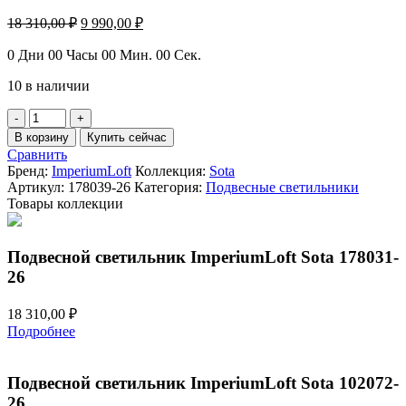
Первоначальная
Текущая
18 310,00
₽
9 990,00
₽
цена
цена:
составляла
9
0
Дни
00
Часы
00
Мин.
00
Сек.
18
990,00 ₽.
10 в наличии
310,00 ₽.
Количество
товара
В корзину
Купить сейчас
Подвесной
Сравнить
светильник
Бренд:
ImperiumLoft
Коллекция:
Sota
ImperiumLoft
Артикул:
178039-26
Категория:
Подвесные светильники
Sota
Товары коллекции
178039-
26
Подвесной светильник ImperiumLoft Sota 178031-
26
18 310,00
₽
Подробнее
Подвесной светильник ImperiumLoft Sota 102072-
26