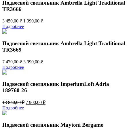
350,00 ₽.
Подвесной светильник Ambrella Light Traditional
TR3666
Первоначальная
Текущая
3 450,00
₽
1 990,00
₽
цена
цена:
Подробнее
составляла
1
3
990,00 ₽.
450,00 ₽.
Подвесной светильник Ambrella Light Traditional
TR3669
Первоначальная
Текущая
7 470,00
₽
3 990,00
₽
цена
цена:
Подробнее
составляла
3
7
990,00 ₽.
470,00 ₽.
Подвесной светильник ImperiumLoft Adria
189760-26
Первоначальная
Текущая
13 840,00
₽
7 900,00
₽
цена
цена:
Подробнее
составляла
7
13
900,00 ₽.
840,00 ₽.
Подвесной светильник Maytoni Bergamo