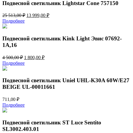
Подвесной светильник Lightstar Cone 757150
Первоначальная
Текущая
25 513,00
₽
13 999,00
₽
цена
цена:
Подробнее
составляла
13
25
999,00 ₽.
513,00 ₽.
Подвесной светильник Kink Light Эвис 07692-
1A,16
Первоначальная
Текущая
4 500,00
₽
1 800,00
₽
цена
цена:
Подробнее
составляла
1
4
800,00 ₽.
500,00 ₽.
Подвесной светильник Uniel UHL-K30A 60W/E27
BEIGE UL-00011661
711,00
₽
Подробнее
Подвесной светильник ST Luce Sentito
SL3002.403.01