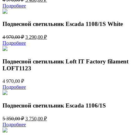
цена
цена:
Подробнее
составляла
3
4
480,00 ₽.
970,00 ₽.
Подвесной светильник Escada 1108/1S White
Первоначальная
Текущая
4 970,00
₽
3 290,00
₽
цена
цена:
Подробнее
составляла
3
4
290,00 ₽.
970,00 ₽.
Подвесной светильник Loft IT Factory filament
LOFT1123
4 970,00
₽
Подробнее
Подвесной светильник Escada 1106/1S
Первоначальная
Текущая
5 350,00
₽
3 750,00
₽
цена
цена:
Подробнее
составляла
3
5
750,00 ₽.