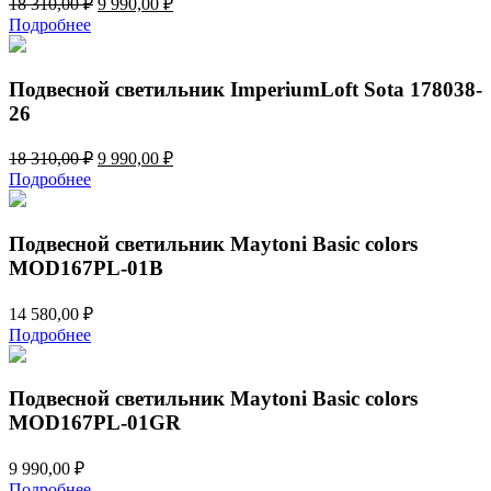
18 310,00
₽
9 990,00
₽
цена
цена:
Подробнее
составляла
9
18
990,00 ₽.
310,00 ₽.
Подвесной светильник ImperiumLoft Sota 178038-
26
Первоначальная
Текущая
18 310,00
₽
9 990,00
₽
цена
цена:
Подробнее
составляла
9
18
990,00 ₽.
310,00 ₽.
Подвесной светильник Maytoni Basic colors
MOD167PL-01B
14 580,00
₽
Подробнее
Подвесной светильник Maytoni Basic colors
MOD167PL-01GR
9 990,00
₽
Подробнее