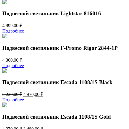
Подвесной светильник Lightstar 816016
4 999,00
₽
Подробнее
Подвесной светильник F-Promo Rigor 2844-1P
4 300,00
₽
Подробнее
Подвесной светильник Escada 1108/1S Black
Первоначальная
Текущая
5 230,00
₽
4 970,00
₽
цена
цена:
Подробнее
составляла
4
5
970,00 ₽.
230,00 ₽.
Подвесной светильник Escada 1108/1S Gold
Первоначальная
Текущая
4 970,00
₽
3 480,00
₽