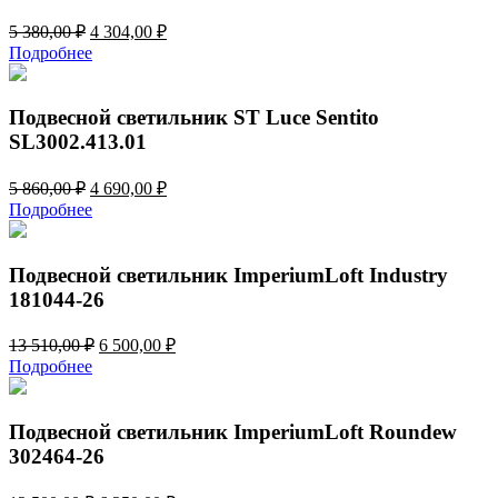
Первоначальная
Текущая
5 380,00
₽
4 304,00
₽
цена
цена:
Подробнее
составляла
4
5
304,00 ₽.
380,00 ₽.
Подвесной светильник ST Luce Sentito
SL3002.413.01
Первоначальная
Текущая
5 860,00
₽
4 690,00
₽
цена
цена:
Подробнее
составляла
4
5
690,00 ₽.
860,00 ₽.
Подвесной светильник ImperiumLoft Industry
181044-26
Первоначальная
Текущая
13 510,00
₽
6 500,00
₽
цена
цена:
Подробнее
составляла
6
13
500,00 ₽.
510,00 ₽.
Подвесной светильник ImperiumLoft Roundew
302464-26