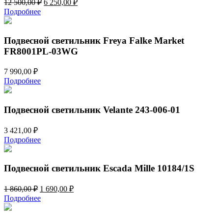
Первоначальная
Текущая
12 500,00
₽
6 250,00
₽
цена
цена:
Подробнее
составляла
6
12
250,00 ₽.
500,00 ₽.
Подвесной светильник Freya Falke Market
FR8001PL-03WG
7 990,00
₽
Подробнее
Подвесной светильник Velante 243-006-01
3 421,00
₽
Подробнее
Подвесной светильник Escada Mille 10184/1S
Первоначальная
Текущая
1 860,00
₽
1 690,00
₽
цена
цена:
Подробнее
составляла
1
1
690,00 ₽.