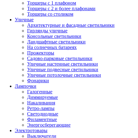
Торшеры с 1 плафоном
Торшеры с 2 и более плафонами
Торшеры со столиком
Уличные
Архитектурные и фасадные светильники
Гирлянды уличные
Консольные светильники
Ландшафтные светильники
На солнечных батареях
Прожекторы
Садово-парковые светильники
Уличные настенные светильники
Уличные подвесные светильники
Уличные потолочные светильники
Фонарики
Лампочки
Галогенные
Диммируемые
Накаливания
Ретро-лампы
Светодиодные
Филаментные
Энергосберегающие
Электротовары
Выключатели