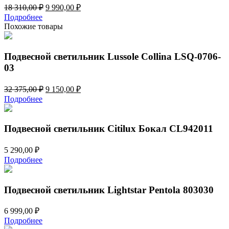
Первоначальная
Текущая
18 310,00
₽
9 990,00
₽
цена
цена:
Подробнее
составляла
9
Похожие товары
18
990,00 ₽.
310,00 ₽.
Подвесной светильник Lussole Collina LSQ-0706-
03
Первоначальная
Текущая
32 375,00
₽
9 150,00
₽
цена
цена:
Подробнее
составляла
9
32
150,00 ₽.
375,00 ₽.
Подвесной светильник Citilux Бокал CL942011
5 290,00
₽
Подробнее
Подвесной светильник Lightstar Pentola 803030
6 999,00
₽
Подробнее