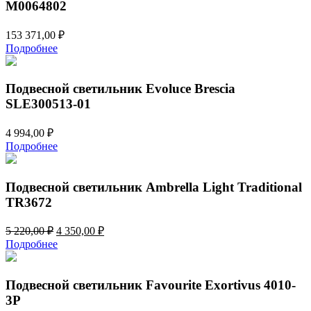
М0064802
153 371,00
₽
Подробнее
Подвесной светильник Evoluce Brescia
SLE300513-01
4 994,00
₽
Подробнее
Подвесной светильник Ambrella Light Traditional
TR3672
Первоначальная
Текущая
5 220,00
₽
4 350,00
₽
цена
цена:
Подробнее
составляла
4
5
350,00 ₽.
220,00 ₽.
Подвесной светильник Favourite Exortivus 4010-
3P