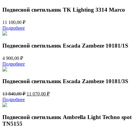
Подвесной светильник TK Lighting 3314 Marco
11 100,00
₽
Подробнее
Подвесной светильник Escada Zambeze 10181/1S
4 900,00
₽
Подробнее
Подвесной светильник Escada Zambeze 10181/3S
Первоначальная
Текущая
13 840,00
₽
11 070,00
₽
цена
цена:
Подробнее
составляла
11
13
070,00 ₽.
840,00 ₽.
Подвесной светильник Ambrella Light Techno spot
TN5155