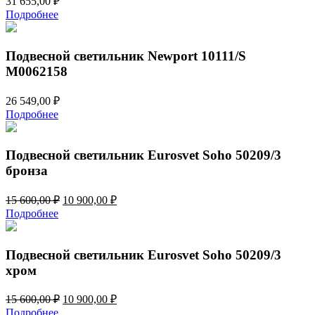
31 655,00
₽
Подробнее
Подвесной светильник Newport 10111/S
М0062158
26 549,00
₽
Подробнее
Подвесной светильник Eurosvet Soho 50209/3
бронза
Первоначальная
Текущая
15 600,00
₽
10 900,00
₽
цена
цена:
Подробнее
составляла
10
15
900,00 ₽.
600,00 ₽.
Подвесной светильник Eurosvet Soho 50209/3
хром
Первоначальная
Текущая
15 600,00
₽
10 900,00
₽
цена
цена:
Подробнее