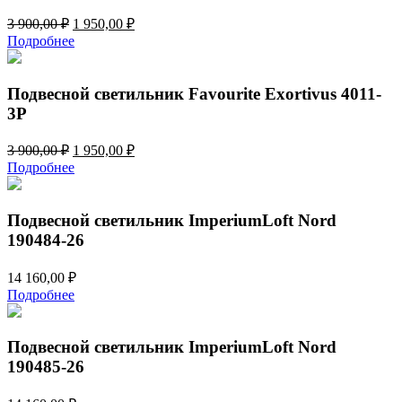
Первоначальная
Текущая
3 900,00
₽
1 950,00
₽
цена
цена:
Подробнее
составляла
1
3
950,00 ₽.
900,00 ₽.
Подвесной светильник Favourite Exortivus 4011-
3P
Первоначальная
Текущая
3 900,00
₽
1 950,00
₽
цена
цена:
Подробнее
составляла
1
3
950,00 ₽.
900,00 ₽.
Подвесной светильник ImperiumLoft Nord
190484-26
14 160,00
₽
Подробнее
Подвесной светильник ImperiumLoft Nord
190485-26