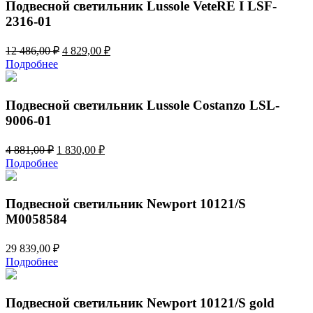
Подвесной светильник Lussole VeteRE I LSF-
2316-01
Первоначальная
Текущая
12 486,00
₽
4 829,00
₽
цена
цена:
Подробнее
составляла
4
12
829,00 ₽.
486,00 ₽.
Подвесной светильник Lussole Costanzo LSL-
9006-01
Первоначальная
Текущая
4 881,00
₽
1 830,00
₽
цена
цена:
Подробнее
составляла
1
4
830,00 ₽.
881,00 ₽.
Подвесной светильник Newport 10121/S
М0058584
29 839,00
₽
Подробнее
Подвесной светильник Newport 10121/S gold