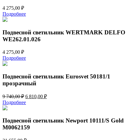
4 275,00
₽
Подробнее
Подвесной светильник WERTMARK DELFO
WE262.01.026
4 275,00
₽
Подробнее
Подвесной светильник Eurosvet 50181/1
прозрачный
Первоначальная
Текущая
9 740,00
₽
6 810,00
₽
цена
цена:
Подробнее
составляла
6
9
810,00 ₽.
740,00 ₽.
Подвесной светильник Newport 10111/S Gold
М0062159