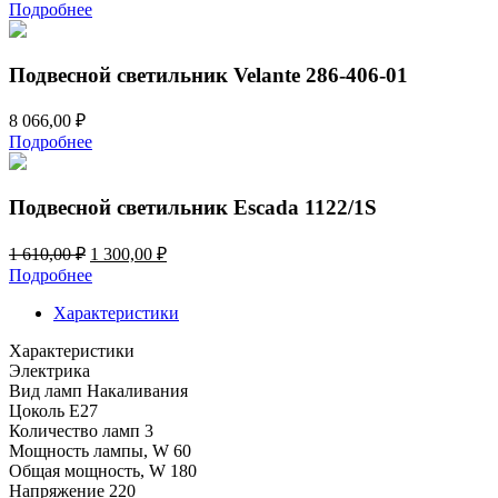
Подробнее
Подвесной светильник Velante 286-406-01
8 066,00
₽
Подробнее
Подвесной светильник Escada 1122/1S
Первоначальная
Текущая
1 610,00
₽
1 300,00
₽
цена
цена:
Подробнее
составляла
1
1
Характеристики
300,00 ₽.
610,00 ₽.
Характеристики
Электрика
Вид ламп
Накаливания
Цоколь
E27
Количество ламп
3
Мощность лампы, W
60
Общая мощность, W
180
Напряжение
220