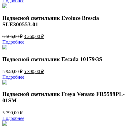
Подробнее
Подвесной светильник Evoluce Brescia
SLE300553-01
Первоначальная
Текущая
6 506,00
₽
3 260,00
₽
цена
цена:
Подробнее
составляла
3
6
260,00 ₽.
506,00 ₽.
Подвесной светильник Escada 10179/3S
Первоначальная
Текущая
5 940,00
₽
5 390,00
₽
цена
цена:
Подробнее
составляла
5
5
390,00 ₽.
940,00 ₽.
Подвесной светильник Freya Versato FR5599PL-
01SM
5 790,00
₽
Подробнее