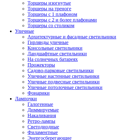
Торшеры изогнутые
Торшеры на треноге
Торшеры с 1 плафоном
Торшеры с 2 и более плафонами
Торшеры со столиком
Уличные
Архитектурные и фасадные светильники
Гирлянды уличные
Консольные светильники
Ландшафтные светильники
На солнечных батареях
Прожекторы
Садово-парковые светильники
Уличные настенные светильники
Уличные подвесные светильники
Уличные потолочные светильники
Фонарики
Лампочки
Галогенные
Диммируемые
Накаливания
Ретро-лампы
Светодиодные
Филаментные
Энергосберегающие