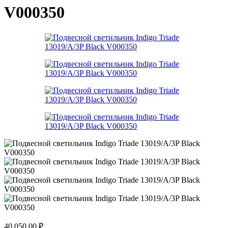
V000350
40 050,00
₽