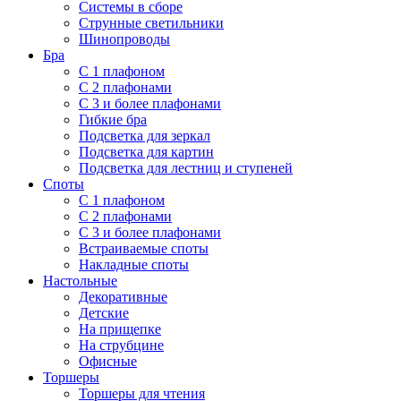
Системы в сборе
Струнные светильники
Шинопроводы
Бра
С 1 плафоном
С 2 плафонами
С 3 и более плафонами
Гибкие бра
Подсветка для зеркал
Подсветка для картин
Подсветка для лестниц и ступеней
Споты
С 1 плафоном
С 2 плафонами
С 3 и более плафонами
Встраиваемые споты
Накладные споты
Настольные
Декоративные
Детские
На прищепке
На струбцине
Офисные
Торшеры
Торшеры для чтения