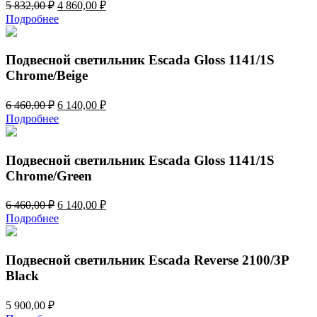
Первоначальная
Текущая
5 832,00
₽
4 860,00
₽
цена
цена:
Подробнее
составляла
4
5
860,00 ₽.
832,00 ₽.
Подвесной светильник Escada Gloss 1141/1S
Chrome/Beige
Первоначальная
Текущая
6 460,00
₽
6 140,00
₽
цена
цена:
Подробнее
составляла
6
6
140,00 ₽.
460,00 ₽.
Подвесной светильник Escada Gloss 1141/1S
Chrome/Green
Первоначальная
Текущая
6 460,00
₽
6 140,00
₽
цена
цена:
Подробнее
составляла
6
6
140,00 ₽.
460,00 ₽.
Подвесной светильник Escada Reverse 2100/3P
Black
5 900,00
₽