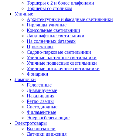
Торшеры с 2 и более плафонами
Торшеры со столиком
Уличные
Архитектурные и фасадные светильники
Гирлянды уличные
Консольные светильники
Ландшафтные светильники
На солнечных батареях
Прожекторы
Садово-парковые светильники
Уличные настенные светильники
Уличные подвесные светильники
Уличные потолочные светильники
Фонарики
Лампочки
Галогенные
Диммируемые
Накаливания
Ретро-лампы
Светодиодные
Филаментные
Энергосберегающие
Электротовары
Выключатели
Датчики движения