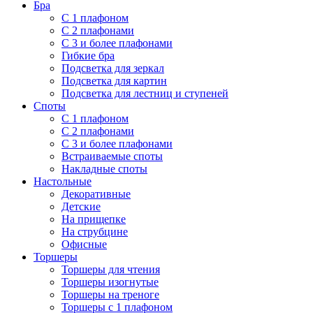
Бра
С 1 плафоном
С 2 плафонами
С 3 и более плафонами
Гибкие бра
Подсветка для зеркал
Подсветка для картин
Подсветка для лестниц и ступеней
Споты
С 1 плафоном
С 2 плафонами
С 3 и более плафонами
Встраиваемые споты
Накладные споты
Настольные
Декоративные
Детские
На прищепке
На струбцине
Офисные
Торшеры
Торшеры для чтения
Торшеры изогнутые
Торшеры на треноге
Торшеры с 1 плафоном