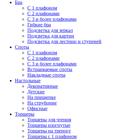
Бра
С 1 плафоном
С 2 плафонами
С 3 и более плафонами
Гибкие бра
Подсветка для зеркал
Подсветка для картин
Подсветка для лестниц и ступеней
Споты
С 1 плафоном
С 2 плафонами
С 3 и более плафонами
Встраиваемые споты
Накладные споты
Настольные
Декоративные
Детские
На прищепке
На струбцине
Офисные
Торшеры
Торшеры для чтения
Торшеры изогнутые
Торшеры на треноге
Торшеры с 1 плафоном