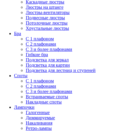
Каскадные люстры
Люстры на штанге
Люстры-вентиляторы
Подвесные люстры
Потолочные люстры
Хрустальные люстры
Бра
С 1 плафоном
С 2 плафонами
С 3 и более плафонами
Гибкие бра
Подсветка для зеркал
Подсветка для картин
Подсветка для лестниц и ступеней
Споты
С 1 плафоном
С 2 плафонами
С 3 и более плафонами
Встраиваемые споты
Накладные споты
Лампочки
Галогенные
Диммируемые
Накаливания
Ретро-лампы