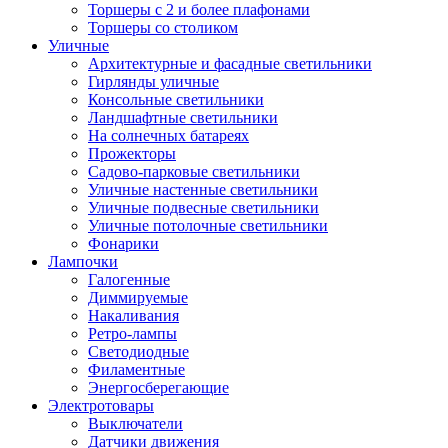
Торшеры с 2 и более плафонами
Торшеры со столиком
Уличные
Архитектурные и фасадные светильники
Гирлянды уличные
Консольные светильники
Ландшафтные светильники
На солнечных батареях
Прожекторы
Садово-парковые светильники
Уличные настенные светильники
Уличные подвесные светильники
Уличные потолочные светильники
Фонарики
Лампочки
Галогенные
Диммируемые
Накаливания
Ретро-лампы
Светодиодные
Филаментные
Энергосберегающие
Электротовары
Выключатели
Датчики движения