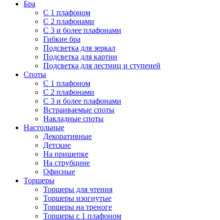
Бра
С 1 плафоном
С 2 плафонами
С 3 и более плафонами
Гибкие бра
Подсветка для зеркал
Подсветка для картин
Подсветка для лестниц и ступеней
Споты
С 1 плафоном
С 2 плафонами
С 3 и более плафонами
Встраиваемые споты
Накладные споты
Настольные
Декоративные
Детские
На прищепке
На струбцине
Офисные
Торшеры
Торшеры для чтения
Торшеры изогнутые
Торшеры на треноге
Торшеры с 1 плафоном