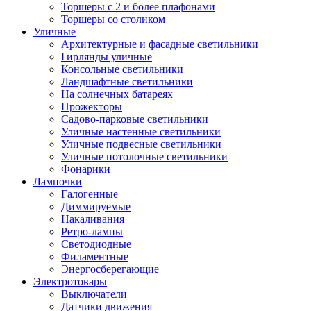
Торшеры с 2 и более плафонами
Торшеры со столиком
Уличные
Архитектурные и фасадные светильники
Гирлянды уличные
Консольные светильники
Ландшафтные светильники
На солнечных батареях
Прожекторы
Садово-парковые светильники
Уличные настенные светильники
Уличные подвесные светильники
Уличные потолочные светильники
Фонарики
Лампочки
Галогенные
Диммируемые
Накаливания
Ретро-лампы
Светодиодные
Филаментные
Энергосберегающие
Электротовары
Выключатели
Датчики движения