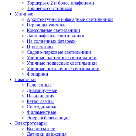
Торшеры с 2 и более плафонами
Торшеры со столиком
Уличные
Архитектурные и фасадные светильники
Гирлянды уличные
Консольные светильники
Ландшафтные светильники
На солнечных батареях
Прожекторы
Садово-парковые светильники
Уличные настенные светильники
Уличные подвесные светильники
Уличные потолочные светильники
Фонарики
Лампочки
Галогенные
Диммируемые
Накаливания
Ретро-лампы
Светодиодные
Филаментные
Энергосберегающие
Электротовары
Выключатели
Датчики движения