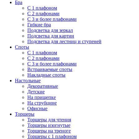
Бра
С 1 плафоном
С 2 плафонами
С 3 и более плафонами
Гибкие бра
Подсветка для зеркал
Подсветка для картин
Подсветка для лестниц и ступеней
Споты
С 1 плафоном
С 2 плафонами
С 3 и более плафонами
Встраиваемые споты
Накладные споты
Настольные
Декоративные
Детские
На прищепке
На струбцине
Офисные
Торшеры
Торшеры для чтения
Торшеры изогнутые
Торшеры на треноге
Торшеры с 1 плафоном